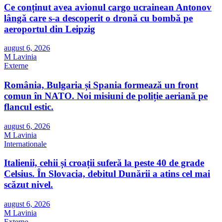
Ce conținut avea avionul cargo ucrainean Antonov
lângă care s-a descoperit o dronă cu bombă pe
aeroportul din Leipzig
august 6, 2026
M Lavinia
Externe
România, Bulgaria și Spania formează un front
comun în NATO. Noi misiuni de poliție aeriană pe
flancul estic.
august 6, 2026
M Lavinia
Internationale
Italienii, cehii și croații suferă la peste 40 de grade
Celsius. În Slovacia, debitul Dunării a atins cel mai
scăzut nivel.
august 6, 2026
M Lavinia
Externe