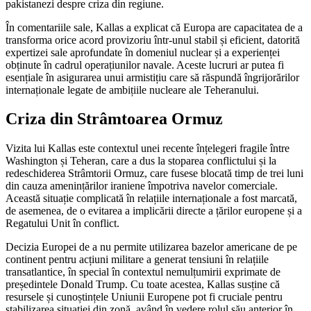
pakistanezi despre criza din regiune.
În comentariile sale, Kallas a explicat că Europa are capacitatea de a
transforma orice acord provizoriu într-unul stabil și eficient, datorită
expertizei sale aprofundate în domeniul nuclear și a experienței
obținute în cadrul operațiunilor navale. Aceste lucruri ar putea fi
esențiale în asigurarea unui armistițiu care să răspundă îngrijorărilor
internaționale legate de ambițiile nucleare ale Teheranului.
Criza din Strâmtoarea Ormuz
Vizita lui Kallas este contextul unei recente înțelegeri fragile între
Washington și Teheran, care a dus la stoparea conflictului și la
redeschiderea Strâmtorii Ormuz, care fusese blocată timp de trei luni
din cauza amenințărilor iraniene împotriva navelor comerciale.
Această situație complicată în relațiile internaționale a fost marcată,
de asemenea, de o evitarea a implicării directe a țărilor europene și a
Regatului Unit în conflict.
Decizia Europei de a nu permite utilizarea bazelor americane de pe
continent pentru acțiuni militare a generat tensiuni în relațiile
transatlantice, în special în contextul nemulțumirii exprimate de
președintele Donald Trump. Cu toate acestea, Kallas susține că
resursele și cunoștințele Uniunii Europene pot fi cruciale pentru
stabilizarea situației din zonă, având în vedere rolul său anterior în