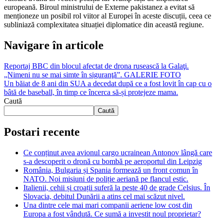
europeană. Biroul ministrului de Externe pakistanez a evitat să
menționeze un posibil rol viitor al Europei în aceste discuții, ceea ce
subliniază complexitatea situației diplomatice din această regiune.
Navigare în articole
Reportaj BBC din blocul afectat de drona rusească la Galaţi.
„Nimeni nu se mai simte în siguranţă”. GALERIE FOTO
Un băiat de 8 ani din SUA a decedat după ce a fost lovit în cap cu o
bâtă de baseball, în timp ce încerca să-și protejeze mama.
Caută
Caută
Postari recente
Ce conținut avea avionul cargo ucrainean Antonov lângă care
s-a descoperit o dronă cu bombă pe aeroportul din Leipzig
România, Bulgaria și Spania formează un front comun în
NATO. Noi misiuni de poliție aeriană pe flancul estic.
Italienii, cehii și croații suferă la peste 40 de grade Celsius. În
Slovacia, debitul Dunării a atins cel mai scăzut nivel.
Una dintre cele mai mari companii aeriene low cost din
Europa a fost vândută. Ce sumă a investit noul proprietar?