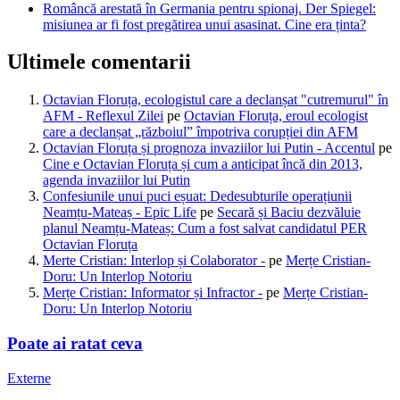
Româncă arestată în Germania pentru spionaj. Der Spiegel:
misiunea ar fi fost pregătirea unui asasinat. Cine era ținta?
Ultimele comentarii
Octavian Floruța, ecologistul care a declanșat "cutremurul" în
AFM - Reflexul Zilei
pe
Octavian Floruța, eroul ecologist
care a declanșat „războiul” împotriva corupției din AFM
Octavian Floruța și prognoza invaziilor lui Putin - Accentul
pe
Cine e Octavian Floruța și cum a anticipat încă din 2013,
agenda invaziilor lui Putin
Confesiunile unui puci eșuat: Dedesubturile operațiunii
Neamțu-Mateaș - Epic Life
pe
Secară și Baciu dezvăluie
planul Neamțu-Mateaș: Cum a fost salvat candidatul PER
Octavian Floruța
Merte Cristian: Interlop și Colaborator -
pe
Merțe Cristian-
Doru: Un Interlop Notoriu
Merțe Cristian: Informator și Infractor -
pe
Merțe Cristian-
Doru: Un Interlop Notoriu
Poate ai ratat ceva
Externe