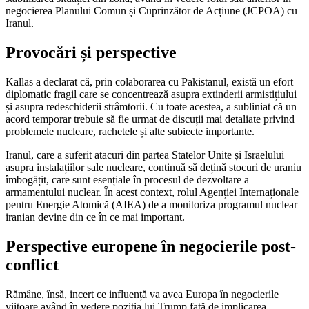
negocierea Planului Comun și Cuprinzător de Acțiune (JCPOA) cu
Iranul.
Provocări și perspective
Kallas a declarat că, prin colaborarea cu Pakistanul, există un efort
diplomatic fragil care se concentrează asupra extinderii armistițiului
și asupra redeschiderii strâmtorii. Cu toate acestea, a subliniat că un
acord temporar trebuie să fie urmat de discuții mai detaliate privind
problemele nucleare, rachetele și alte subiecte importante.
Iranul, care a suferit atacuri din partea Statelor Unite și Israelului
asupra instalațiilor sale nucleare, continuă să dețină stocuri de uraniu
îmbogățit, care sunt esențiale în procesul de dezvoltare a
armamentului nuclear. În acest context, rolul Agenției Internaționale
pentru Energie Atomică (AIEA) de a monitoriza programul nuclear
iranian devine din ce în ce mai important.
Perspective europene în negocierile post-
conflict
Rămâne, însă, incert ce influență va avea Europa în negocierile
viitoare având în vedere poziția lui Trump față de implicarea