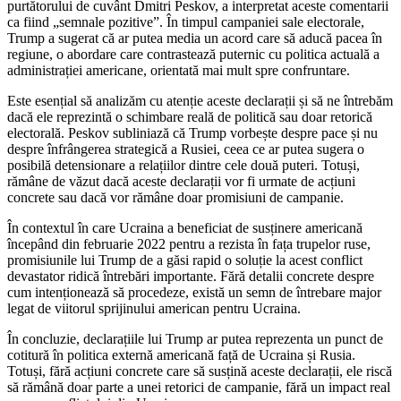
purtătorului de cuvânt Dmitri Peskov, a interpretat aceste comentarii
ca fiind „semnale pozitive”. În timpul campaniei sale electorale,
Trump a sugerat că ar putea media un acord care să aducă pacea în
regiune, o abordare care contrastează puternic cu politica actuală a
administrației americane, orientată mai mult spre confruntare.
Este esențial să analizăm cu atenție aceste declarații și să ne întrebăm
dacă ele reprezintă o schimbare reală de politică sau doar retorică
electorală. Peskov subliniază că Trump vorbește despre pace și nu
despre înfrângerea strategică a Rusiei, ceea ce ar putea sugera o
posibilă detensionare a relațiilor dintre cele două puteri. Totuși,
rămâne de văzut dacă aceste declarații vor fi urmate de acțiuni
concrete sau dacă vor rămâne doar promisiuni de campanie.
În contextul în care Ucraina a beneficiat de susținere americană
începând din februarie 2022 pentru a rezista în fața trupelor ruse,
promisiunile lui Trump de a găsi rapid o soluție la acest conflict
devastator ridică întrebări importante. Fără detalii concrete despre
cum intenționează să procedeze, există un semn de întrebare major
legat de viitorul sprijinului american pentru Ucraina.
În concluzie, declarațiile lui Trump ar putea reprezenta un punct de
cotitură în politica externă americană față de Ucraina și Rusia.
Totuși, fără acțiuni concrete care să susțină aceste declarații, ele riscă
să rămână doar parte a unei retorici de campanie, fără un impact real