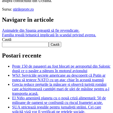
asupra conflictului din Ucraina.
Sursa:
stirileprotv.ro
Navigare în articole
Animalele din Spania așteaptă să fie revendicate.
Familia regală britanică implicată în scandal privind averea.
Caută
Caută
Postari recente
Peste 150 de pasageri au fost blocați pe aeroportul din Salonic
după ce o pasăre a pătruns în motorul avionului
WSJ: Serviciile secrete americane au descoperit că Putin ar
putea să testeze NATO cu un atac chiar în această toamnă
Grecia reduce prețurile la mâncare și observă turiștii români
care achiziționează cantități mari de ulei de măsline pentru a-l
transporta acasă.
El Niño amenință planeta cu o nouă criză alimentară: 50 de
milioane de oameni se confruntă cu riscul foametei acute.
SUA strictează regulile pentru jurnaliștii străini. Cei care
solicită viză vor fi verificați pe rețelele sociale.