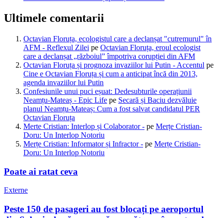
Ultimele comentarii
Octavian Floruța, ecologistul care a declanșat "cutremurul" în
AFM - Reflexul Zilei
pe
Octavian Floruța, eroul ecologist
care a declanșat „războiul” împotriva corupției din AFM
Octavian Floruța și prognoza invaziilor lui Putin - Accentul
pe
Cine e Octavian Floruța și cum a anticipat încă din 2013,
agenda invaziilor lui Putin
Confesiunile unui puci eșuat: Dedesubturile operațiunii
Neamțu-Mateaș - Epic Life
pe
Secară și Baciu dezvăluie
planul Neamțu-Mateaș: Cum a fost salvat candidatul PER
Octavian Floruța
Merte Cristian: Interlop și Colaborator -
pe
Merțe Cristian-
Doru: Un Interlop Notoriu
Merțe Cristian: Informator și Infractor -
pe
Merțe Cristian-
Doru: Un Interlop Notoriu
Poate ai ratat ceva
Externe
Peste 150 de pasageri au fost blocați pe aeroportul