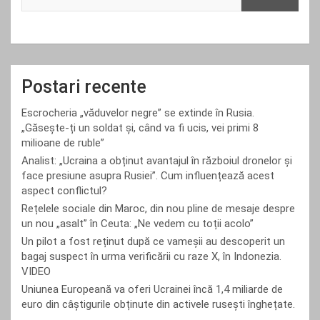
Postari recente
Escrocheria „văduvelor negre” se extinde în Rusia.
„Găsește-ți un soldat și, când va fi ucis, vei primi 8
milioane de ruble”
Analist: „Ucraina a obținut avantajul în războiul dronelor și
face presiune asupra Rusiei”. Cum influențează acest
aspect conflictul?
Rețelele sociale din Maroc, din nou pline de mesaje despre
un nou „asalt” în Ceuta: „Ne vedem cu toții acolo”
Un pilot a fost reținut după ce vameșii au descoperit un
bagaj suspect în urma verificării cu raze X, în Indonezia.
VIDEO
Uniunea Europeană va oferi Ucrainei încă 1,4 miliarde de
euro din câștigurile obținute din activele rusești înghețate.