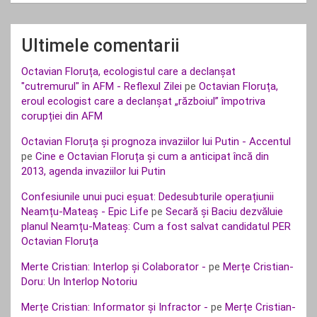
Ultimele comentarii
Octavian Floruța, ecologistul care a declanșat
"cutremurul" în AFM - Reflexul Zilei
pe
Octavian Floruța,
eroul ecologist care a declanșat „războiul” împotriva
corupției din AFM
Octavian Floruța și prognoza invaziilor lui Putin - Accentul
pe
Cine e Octavian Floruța și cum a anticipat încă din
2013, agenda invaziilor lui Putin
Confesiunile unui puci eșuat: Dedesubturile operațiunii
Neamțu-Mateaș - Epic Life
pe
Secară și Baciu dezvăluie
planul Neamțu-Mateaș: Cum a fost salvat candidatul PER
Octavian Floruța
Merte Cristian: Interlop și Colaborator -
pe
Merțe Cristian-
Doru: Un Interlop Notoriu
Merțe Cristian: Informator și Infractor -
pe
Merțe Cristian-