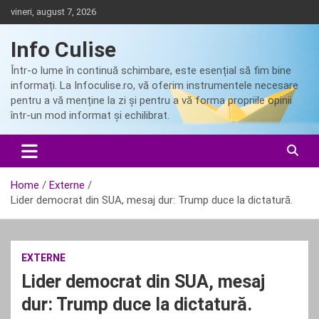
Skip
vineri, august 7, 2026
to
content
Info Culise
Într-o lume în continuă schimbare, este esențial să fim bine
informați. La Infoculise.ro, vă oferim instrumentele necesare
pentru a vă menține la zi și pentru a vă forma propriile opinii
într-un mod informat și echilibrat.
Home
Externe
Lider democrat din SUA, mesaj dur: Trump duce la dictatură.
EXTERNE
Lider democrat din SUA, mesaj
dur: Trump duce la dictatură.