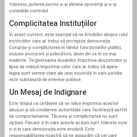
folosesc puterea pentru a-și elimina oponenții și a-și
consolida controlul.
Complicitatea Instituțiilor
În acest context, este esențial să ne întrebăm despre rolul
instituțiilor care ar trebui să protejeze democrația.
Corupția și complicitatea în rândul funcționarilor publici,
inclusiv procurorii și judecătorii, devin din ce în ce mai
evidente. Tergiversarea dosarelor împotriva abuzatorilor și
lipsa de măsuri împotriva celor care ar trebui să apere
legea sunt semne clare ale unei societăți în care justiția
este subminată de interese politice.
Un Mesaj de Indignare
Este timpul ca cetățenii să se ridice împotriva acestor
abuzuri și să condamne autoritățile care facilitează astfel
de comportamente. Tăcerea și complicitatea nu sunt
opțiuni. Fiecare zi în care aceste acțiuni sunt tolerate este
o zi în care democrația este erodată. Este
responsabilitatea noastră să ne asigurăm că cei care