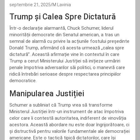
septembrie 21, 2025
M Lavinia
Trump și Calea Spre Dictatură
Într-o declarație alarmantă, Chuck Schumer, liderul
minorității democrate din Senatul american, a tras un
semnal de alarmă cu privire la acțiunile fostului președinte
Donald Trump, afirmând că acesta urmează „calea spre
dictatură”. Această afirmație vine în contextul în care
Trump a cerut Ministerului Justiției să inițieze urmăriri
penale împotriva adversarilor săi politici, o manevră care
ridică întrebări serioase despre respectarea principiilor
democratice.
Manipularea Justiției
Schumer a subliniat că Trump vrea să transforme
Ministerul Justiției într-un instrument de atac împotriva
celor care îi contestă autoritatea, indiferent de vinovăția
acestora. Această abordare nu este doar îngrijorătoare, ci
și distructivă pentru valorile fundamentale ale democrației
americane. Este o tactică tipică dictatorilor, care își