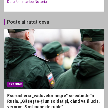
Doru: Un Interlop Notoriu
Poate ai ratat ceva
EXTERNE
Escrocheria „văduvelor negre” se extinde în
Rusia. „Găsește-ți un soldat și, când va fi ucis,
vei primi 8 milioane de ruble”