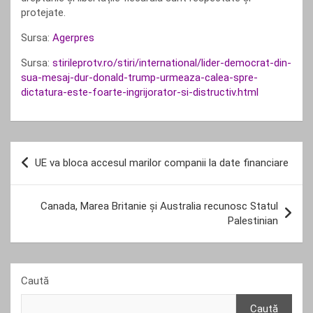
protejate.
Sursa:
Agerpres
Sursa:
stirileprotv.ro/stiri/international/lider-democrat-din-
sua-mesaj-dur-donald-trump-urmeaza-calea-spre-
dictatura-este-foarte-ingrijorator-si-distructiv.html
Navigare
UE va bloca accesul marilor companii la date financiare
în
articole
Canada, Marea Britanie și Australia recunosc Statul
Palestinian
Caută
Caută