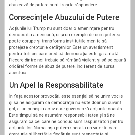
abuzează de putere sunt trași la răspundere.
Consecințele Abuzului de Putere
Acțiunile lui Trump nu sunt doar o amenințare pentru
democrația americană, ci și un exemplu de cum puterea
poate corupe și transforma instituțiile menite să
protejeze drepturile cetățenilor. Este un avertisment
pentru toți cei care cred că democrația este garantată.
Fiecare dintre noi trebuie să rămână vigilent și să se opună
oricărei forme de abuz de putere, indiferent de sursa
acestuia.
Un Apel la Responsabilitate
În fața acestor provocări, este esențial să ne unim vocile
și să ne asigurăm că democrația nu este doar un cuvânt
gol, ci un principiu activ care guvernează acțiunile noastre.
Este timpul să ne asumăm responsabilitatea și să ne
asigurăm că cei care ne conduc sunt răspunzători pentru
acțiunile lor. Numai așa putem spera la un viitor în care
drepturile și libertățile fiecăruia sunt respectate și