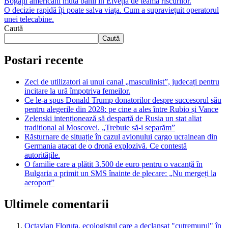
Bogații americani mută banii în Elveția de teama riscurilor.
O decizie rapidă îți poate salva viața. Cum a supraviețuit operatorul
unei telecabine.
Caută
Caută
Postari recente
Zeci de utilizatori ai unui canal „masculinist”, judecați pentru
incitare la ură împotriva femeilor.
Ce le-a spus Donald Trump donatorilor despre succesorul său
pentru alegerile din 2028: pe cine a ales între Rubio și Vance
Zelenski intenționează să despartă de Rusia un stat aliat
tradițional al Moscovei. „Trebuie să-i separăm”
Răsturnare de situație în cazul avionului cargo ucrainean din
Germania atacat de o dronă explozivă. Ce contestă
autoritățile.
O familie care a plătit 3.500 de euro pentru o vacanță în
Bulgaria a primit un SMS înainte de plecare: „Nu mergeți la
aeroport”
Ultimele comentarii
Octavian Floruța, ecologistul care a declanșat "cutremurul" în