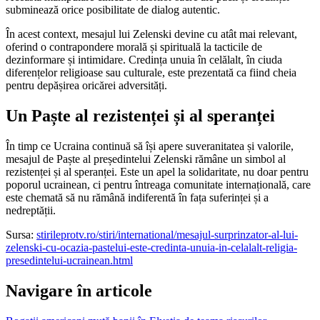
subminează orice posibilitate de dialog autentic.
În acest context, mesajul lui Zelenski devine cu atât mai relevant,
oferind o contrapondere morală și spirituală la tacticile de
dezinformare și intimidare. Credința unuia în celălalt, în ciuda
diferențelor religioase sau culturale, este prezentată ca fiind cheia
pentru depășirea oricărei adversități.
Un Paște al rezistenței și al speranței
În timp ce Ucraina continuă să își apere suveranitatea și valorile,
mesajul de Paște al președintelui Zelenski rămâne un simbol al
rezistenței și al speranței. Este un apel la solidaritate, nu doar pentru
poporul ucrainean, ci pentru întreaga comunitate internațională, care
este chemată să nu rămână indiferentă în fața suferinței și a
nedreptății.
Sursa:
stirileprotv.ro/stiri/international/mesajul-surprinzator-al-lui-
zelenski-cu-ocazia-pastelui-este-credinta-unuia-in-celalalt-religia-
presedintelui-ucrainean.html
Navigare în articole