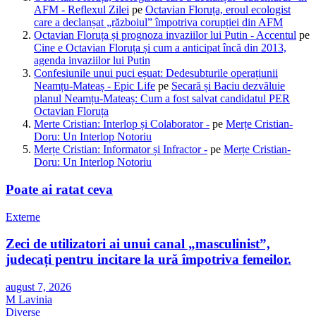
AFM - Reflexul Zilei
pe
Octavian Floruța, eroul ecologist
care a declanșat „războiul” împotriva corupției din AFM
Octavian Floruța și prognoza invaziilor lui Putin - Accentul
pe
Cine e Octavian Floruța și cum a anticipat încă din 2013,
agenda invaziilor lui Putin
Confesiunile unui puci eșuat: Dedesubturile operațiunii
Neamțu-Mateaș - Epic Life
pe
Secară și Baciu dezvăluie
planul Neamțu-Mateaș: Cum a fost salvat candidatul PER
Octavian Floruța
Merte Cristian: Interlop și Colaborator -
pe
Merțe Cristian-
Doru: Un Interlop Notoriu
Merțe Cristian: Informator și Infractor -
pe
Merțe Cristian-
Doru: Un Interlop Notoriu
Poate ai ratat ceva
Externe
Zeci de utilizatori ai unui canal „masculinist”,
judecați pentru incitare la ură împotriva femeilor.
august 7, 2026
M Lavinia
Diverse