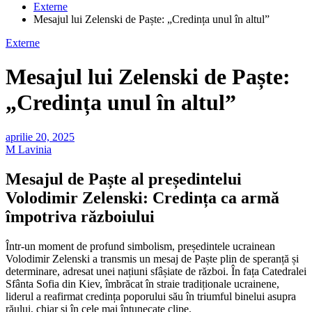
Externe
Mesajul lui Zelenski de Paște: „Credința unul în altul”
Externe
Mesajul lui Zelenski de Paște:
„Credința unul în altul”
aprilie 20, 2025
M Lavinia
Mesajul de Paște al președintelui
Volodimir Zelenski: Credința ca armă
împotriva războiului
Într-un moment de profund simbolism, președintele ucrainean
Volodimir Zelenski a transmis un mesaj de Paște plin de speranță și
determinare, adresat unei națiuni sfâșiate de război. În fața Catedralei
Sfânta Sofia din Kiev, îmbrăcat în straie tradiționale ucrainene,
liderul a reafirmat credința poporului său în triumful binelui asupra
răului, chiar și în cele mai întunecate clipe.