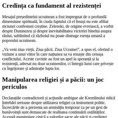
Credința ca fundament al rezistenței
Mesajul președintelui ucrainean a fost impregnat de o profundă
dimensiune spirituală, în ciuda faptului că el însuși nu este afiliat
niciunei confesiuni creștine. Zelenski, de origine evreiască, a vorbit
despre Dumnezeu și despre inevitabilitatea victoriei binelui asupra
răului, subliniind că războiul nu poate distruge esența umană a
poporului ucrainean.
„Va veni ziua vieții. Ziua păcii. Ziua Ucrainei”, a spus el, oferind o
viziune a unui viitor în care națiunea sa va renaște din cenușa
conflictului. Aceste cuvinte au fost un apel la speranță și la
rezistență, adresat nu doar ucrainenilor, ci întregii lumi care privește
cu îngrijorare și admirație lupta lor.
Manipularea religiei și a păcii: un joc
periculos
Declarațiile contradictorii și acțiunile ambigue ale Kremlinului ridică
întrebări serioase despre utilizarea religiei ca instrument politic.
Încercările de a prezenta un armistițiu temporar ca pe un gest de
bunăvoință sunt demascate de realitatea continuării ostilităților.
Această manipulare cinică a valorilor sacre ale păcii și credinței