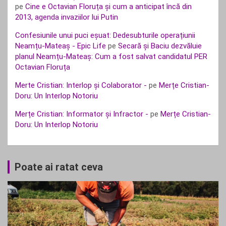
pe
Cine e Octavian Floruța și cum a anticipat încă din
2013, agenda invaziilor lui Putin
Confesiunile unui puci eșuat: Dedesubturile operațiunii
Neamțu-Mateaș - Epic Life
pe
Secară și Baciu dezvăluie
planul Neamțu-Mateaș: Cum a fost salvat candidatul PER
Octavian Floruța
Merte Cristian: Interlop și Colaborator -
pe
Merțe Cristian-
Doru: Un Interlop Notoriu
Merțe Cristian: Informator și Infractor -
pe
Merțe Cristian-
Doru: Un Interlop Notoriu
Poate ai ratat ceva