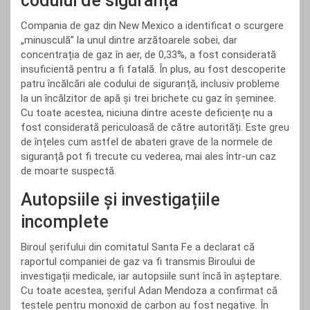
codului de siguranță
Compania de gaz din New Mexico a identificat o scurgere
„minusculă” la unul dintre arzătoarele sobei, dar
concentrația de gaz în aer, de 0,33%, a fost considerată
insuficientă pentru a fi fatală. În plus, au fost descoperite
patru încălcări ale codului de siguranță, inclusiv probleme
la un încălzitor de apă și trei brichete cu gaz în șeminee.
Cu toate acestea, niciuna dintre aceste deficiențe nu a
fost considerată periculoasă de către autorități. Este greu
de înțeles cum astfel de abateri grave de la normele de
siguranță pot fi trecute cu vederea, mai ales într-un caz
de moarte suspectă.
Autopsiile și investigațiile
incomplete
Biroul șerifului din comitatul Santa Fe a declarat că
raportul companiei de gaz va fi transmis Biroului de
investigații medicale, iar autopsiile sunt încă în așteptare.
Cu toate acestea, șeriful Adan Mendoza a confirmat că
testele pentru monoxid de carbon au fost negative. În