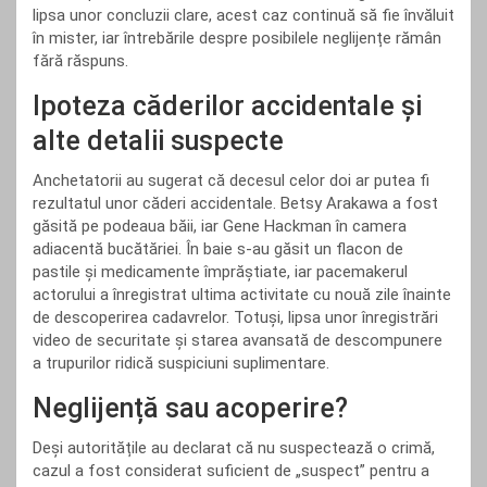
lipsa unor concluzii clare, acest caz continuă să fie învăluit
în mister, iar întrebările despre posibilele neglijențe rămân
fără răspuns.
Ipoteza căderilor accidentale și
alte detalii suspecte
Anchetatorii au sugerat că decesul celor doi ar putea fi
rezultatul unor căderi accidentale. Betsy Arakawa a fost
găsită pe podeaua băii, iar Gene Hackman în camera
adiacentă bucătăriei. În baie s-au găsit un flacon de
pastile și medicamente împrăștiate, iar pacemakerul
actorului a înregistrat ultima activitate cu nouă zile înainte
de descoperirea cadavrelor. Totuși, lipsa unor înregistrări
video de securitate și starea avansată de descompunere
a trupurilor ridică suspiciuni suplimentare.
Neglijență sau acoperire?
Deși autoritățile au declarat că nu suspectează o crimă,
cazul a fost considerat suficient de „suspect” pentru a