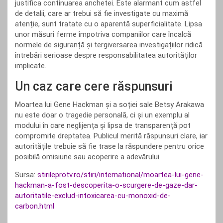
justifica continuarea anchetei. Este alarmant cum astfel
de detalii, care ar trebui să fie investigate cu maximă
atenție, sunt tratate cu o aparentă superficialitate. Lipsa
unor măsuri ferme împotriva companiilor care încalcă
normele de siguranță și tergiversarea investigațiilor ridică
întrebări serioase despre responsabilitatea autorităților
implicate.
Un caz care cere răspunsuri
Moartea lui Gene Hackman și a soției sale Betsy Arakawa
nu este doar o tragedie personală, ci și un exemplu al
modului în care neglijența și lipsa de transparență pot
compromite dreptatea. Publicul merită răspunsuri clare, iar
autoritățile trebuie să fie trase la răspundere pentru orice
posibilă omisiune sau acoperire a adevărului.
Sursa:
stirileprotv.ro/stiri/international/moartea-lui-gene-
hackman-a-fost-descoperita-o-scurgere-de-gaze-dar-
autoritatile-exclud-intoxicarea-cu-monoxid-de-
carbon.html