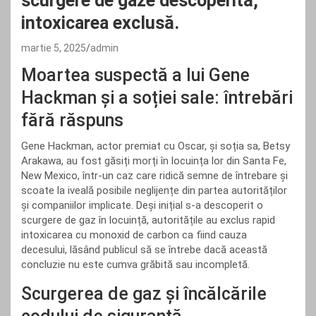
scurgere de gaze descoperită,
intoxicarea exclusă.
martie 5, 2025
admin
Moartea suspectă a lui Gene
Hackman și a soției sale: întrebări
fără răspuns
Gene Hackman, actor premiat cu Oscar, și soția sa, Betsy
Arakawa, au fost găsiți morți în locuința lor din Santa Fe,
New Mexico, într-un caz care ridică semne de întrebare și
scoate la iveală posibile neglijențe din partea autorităților
și companiilor implicate. Deși inițial s-a descoperit o
scurgere de gaz în locuință, autoritățile au exclus rapid
intoxicarea cu monoxid de carbon ca fiind cauza
decesului, lăsând publicul să se întrebe dacă această
concluzie nu este cumva grăbită sau incompletă.
Scurgerea de gaz și încălcările