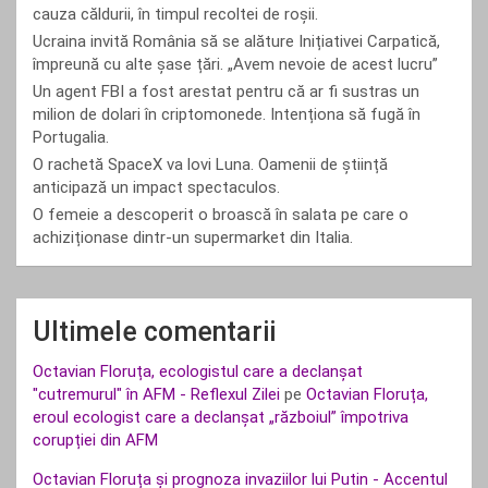
cauza căldurii, în timpul recoltei de roșii.
Ucraina invită România să se alăture Inițiativei Carpatică,
împreună cu alte șase țări. „Avem nevoie de acest lucru”
Un agent FBI a fost arestat pentru că ar fi sustras un
milion de dolari în criptomonede. Intenționa să fugă în
Portugalia.
O rachetă SpaceX va lovi Luna. Oamenii de știință
anticipază un impact spectaculos.
O femeie a descoperit o broască în salata pe care o
achiziționase dintr-un supermarket din Italia.
Ultimele comentarii
Octavian Floruța, ecologistul care a declanșat
"cutremurul" în AFM - Reflexul Zilei
pe
Octavian Floruța,
eroul ecologist care a declanșat „războiul” împotriva
corupției din AFM
Octavian Floruța și prognoza invaziilor lui Putin - Accentul