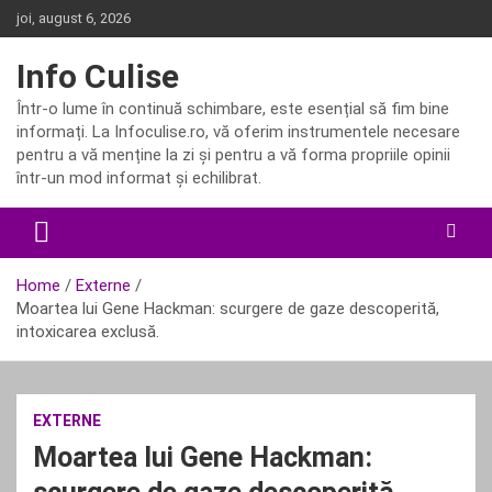
Skip
joi, august 6, 2026
to
content
Info Culise
Într-o lume în continuă schimbare, este esențial să fim bine
informați. La Infoculise.ro, vă oferim instrumentele necesare
pentru a vă menține la zi și pentru a vă forma propriile opinii
într-un mod informat și echilibrat.
Home
Externe
Moartea lui Gene Hackman: scurgere de gaze descoperită,
intoxicarea exclusă.
EXTERNE
Moartea lui Gene Hackman: