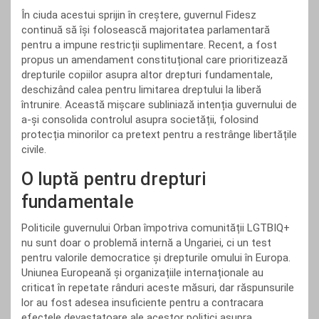
În ciuda acestui sprijin în creștere, guvernul Fidesz
continuă să își folosească majoritatea parlamentară
pentru a impune restricții suplimentare. Recent, a fost
propus un amendament constituțional care prioritizează
drepturile copiilor asupra altor drepturi fundamentale,
deschizând calea pentru limitarea dreptului la liberă
întrunire. Această mișcare subliniază intenția guvernului de
a-și consolida controlul asupra societății, folosind
protecția minorilor ca pretext pentru a restrânge libertățile
civile.
O luptă pentru drepturi
fundamentale
Politicile guvernului Orban împotriva comunității LGTBIQ+
nu sunt doar o problemă internă a Ungariei, ci un test
pentru valorile democratice și drepturile omului în Europa.
Uniunea Europeană și organizațiile internaționale au
criticat în repetate rânduri aceste măsuri, dar răspunsurile
lor au fost adesea insuficiente pentru a contracara
efectele devastatoare ale acestor politici asupra