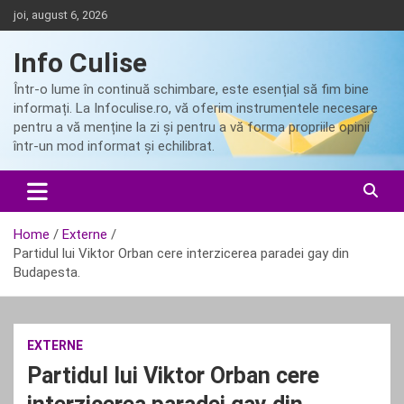
Skip
joi, august 6, 2026
to
content
Info Culise
Într-o lume în continuă schimbare, este esențial să fim bine
informați. La Infoculise.ro, vă oferim instrumentele necesare
pentru a vă menține la zi și pentru a vă forma propriile opinii
într-un mod informat și echilibrat.
Home
Externe
Partidul lui Viktor Orban cere interzicerea paradei gay din
Budapesta.
EXTERNE
Partidul lui Viktor Orban cere