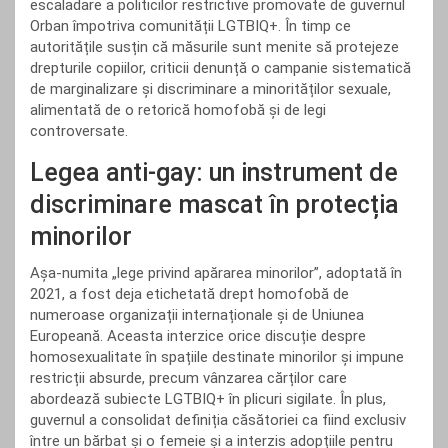
escaladare a politicilor restrictive promovate de guvernul
Orban împotriva comunității LGTBIQ+. În timp ce
autoritățile susțin că măsurile sunt menite să protejeze
drepturile copiilor, criticii denunță o campanie sistematică
de marginalizare și discriminare a minorităților sexuale,
alimentată de o retorică homofobă și de legi
controversate.
Legea anti-gay: un instrument de
discriminare mascat în protecția
minorilor
Așa-numita „lege privind apărarea minorilor”, adoptată în
2021, a fost deja etichetată drept homofobă de
numeroase organizații internaționale și de Uniunea
Europeană. Aceasta interzice orice discuție despre
homosexualitate în spațiile destinate minorilor și impune
restricții absurde, precum vânzarea cărților care
abordează subiecte LGTBIQ+ în plicuri sigilate. În plus,
guvernul a consolidat definiția căsătoriei ca fiind exclusiv
între un bărbat și o femeie și a interzis adopțiile pentru