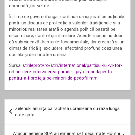
comunităților vizate.
În timp ce guvernul ungar continuă să își justifice acțiunile
printr-un discurs de protecție a valorilor tradiționale și a
minorilor, realitatea arată o agendă politică bazată pe
discriminare, control și intimidare. Aceste măsuri nu doar
că subminează drepturile fundamentale, dar creează și un
climat de frică și excludere, afectând profund coeziunea
socială și demnitatea umană.
Sursa:
stirileprotv.ro/stiri/international/partidul-lui-viktor-
orban-cere-interzicerea-paradei-gay-din-budapesta-
pentru-a-i-proteja-pe-minori-de-pedofili.html
Navigare
Zelenski anunță că racheta ucraineană cu rază lungă
în
este gata.
articole
Atacuri aeriene SUA au eliminat șef securitate Houthi