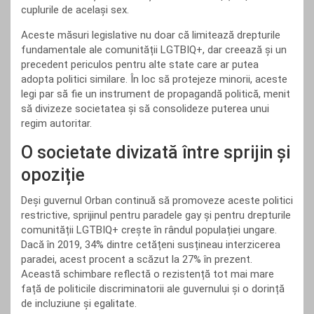
cuplurile de același sex.
Aceste măsuri legislative nu doar că limitează drepturile
fundamentale ale comunității LGTBIQ+, dar creează și un
precedent periculos pentru alte state care ar putea
adopta politici similare. În loc să protejeze minorii, aceste
legi par să fie un instrument de propagandă politică, menit
să divizeze societatea și să consolideze puterea unui
regim autoritar.
O societate divizată între sprijin și
opoziție
Deși guvernul Orban continuă să promoveze aceste politici
restrictive, sprijinul pentru paradele gay și pentru drepturile
comunității LGTBIQ+ crește în rândul populației ungare.
Dacă în 2019, 34% dintre cetățeni susțineau interzicerea
paradei, acest procent a scăzut la 27% în prezent.
Această schimbare reflectă o rezistență tot mai mare
față de politicile discriminatorii ale guvernului și o dorință
de incluziune și egalitate.