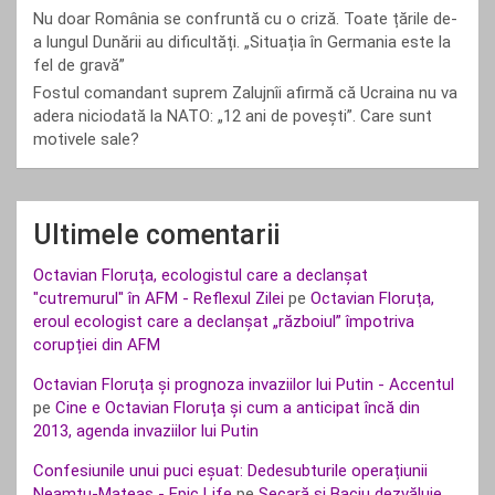
Nu doar România se confruntă cu o criză. Toate țările de-
a lungul Dunării au dificultăți. „Situația în Germania este la
fel de gravă”
Fostul comandant suprem Zalujnîi afirmă că Ucraina nu va
adera niciodată la NATO: „12 ani de povești”. Care sunt
motivele sale?
Ultimele comentarii
Octavian Floruța, ecologistul care a declanșat
"cutremurul" în AFM - Reflexul Zilei
pe
Octavian Floruța,
eroul ecologist care a declanșat „războiul” împotriva
corupției din AFM
Octavian Floruța și prognoza invaziilor lui Putin - Accentul
pe
Cine e Octavian Floruța și cum a anticipat încă din
2013, agenda invaziilor lui Putin
Confesiunile unui puci eșuat: Dedesubturile operațiunii
Neamțu-Mateaș - Epic Life
pe
Secară și Baciu dezvăluie