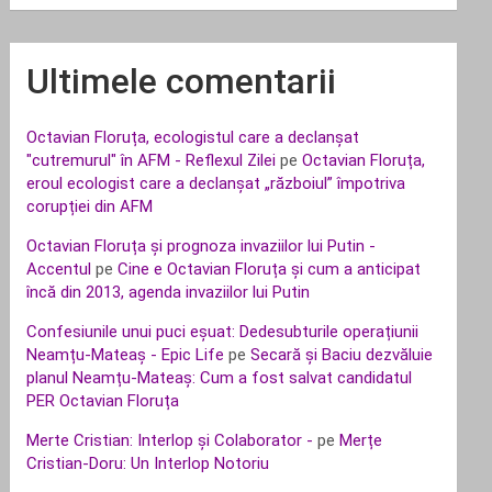
Ultimele comentarii
Octavian Floruța, ecologistul care a declanșat
"cutremurul" în AFM - Reflexul Zilei
pe
Octavian Floruța,
eroul ecologist care a declanșat „războiul” împotriva
corupției din AFM
Octavian Floruța și prognoza invaziilor lui Putin -
Accentul
pe
Cine e Octavian Floruța și cum a anticipat
încă din 2013, agenda invaziilor lui Putin
Confesiunile unui puci eșuat: Dedesubturile operațiunii
Neamțu-Mateaș - Epic Life
pe
Secară și Baciu dezvăluie
planul Neamțu-Mateaș: Cum a fost salvat candidatul
PER Octavian Floruța
Merte Cristian: Interlop și Colaborator -
pe
Merțe
Cristian-Doru: Un Interlop Notoriu