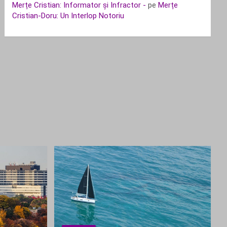
Merțe Cristian: Informator și Infractor -
pe
Merțe
Cristian-Doru: Un Interlop Notoriu