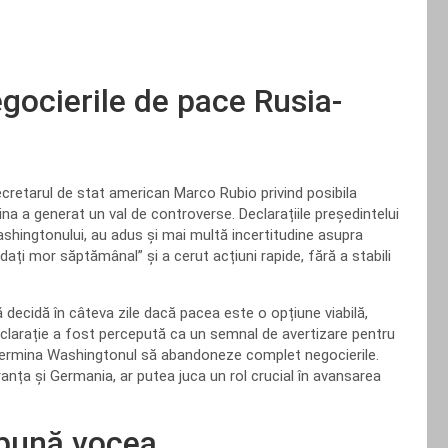
egocierile de pace Rusia-
ecretarul de stat american Marco Rubio privind posibila
ina a generat un val de controverse. Declarațiile președintelui
ashingtonului, au adus și mai multă incertitudine asupra
ldați mor săptămânal” și a cerut acțiuni rapide, fără a stabili
 decidă în câteva zile dacă pacea este o opțiune viabilă,
declarație a fost percepută ca un semnal de avertizare pentru
determina Washingtonul să abandoneze complet negocierile.
ranța și Germania, ar putea juca un rol crucial în avansarea
mpună vocea