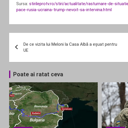
Sursa:
stirileprotv.ro/stiri/actualitate/rasturnare-de-situ
pace-rusia-ucraina-trump-nevoit-sa-intervina.html
Navigare
De ce vizita lui Meloni la Casa Albă a eșuat pentru
în
UE
articole
Poate ai ratat ceva