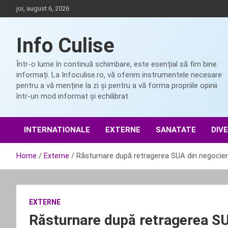
Skip
joi, august 6, 2026
to
content
Info Culise
Într-o lume în continuă schimbare, este esențial să fim bine
informați. La Infoculise.ro, vă oferim instrumentele necesare
pentru a vă menține la zi și pentru a vă forma propriile opinii
într-un mod informat și echilibrat.
INTERNATIONALE
EXTERNE
SANATATE
DIV
Home
Externe
Răsturnare după retragerea SUA din negocieri
EXTERNE
Răsturnare după retragerea SU