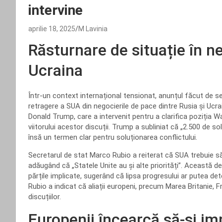
intervine
aprilie 18, 2025
M Lavinia
Răsturnare de situație în n
Ucraina
Într-un context internațional tensionat, anunțul făcut de s
retragere a SUA din negocierile de pace dintre Rusia și Ucra
Donald Trump, care a intervenit pentru a clarifica poziția W
viitorului acestor discuții. Trump a subliniat că „2.500 de so
însă un termen clar pentru soluționarea conflictului.
Secretarul de stat Marco Rubio a reiterat că SUA trebuie să
adăugând că „Statele Unite au și alte priorități”. Această 
părțile implicate, sugerând că lipsa progresului ar putea 
Rubio a indicat că aliații europeni, precum Marea Britanie, F
discuțiilor.
Europenii încearcă să-și i