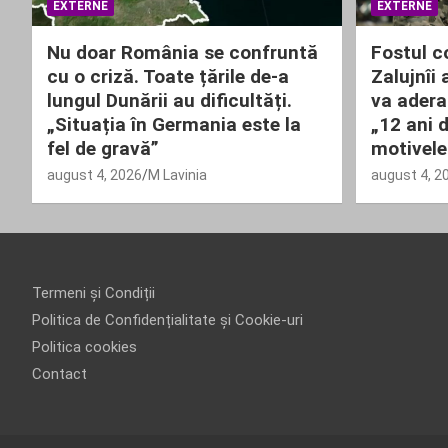
EXTERNE
EXTERNE
Nu doar România se confruntă
Fostul 
cu o criză. Toate țările de-a
Zalujnîi
lungul Dunării au dificultăți.
va adera
„Situația în Germania este la
„12 ani 
fel de gravă”
motivele
august 4, 2026
M Lavinia
august 4, 2
Termeni și Condiții
Politica de Confidențialitate și Cookie-uri
Politica cookies
Contact