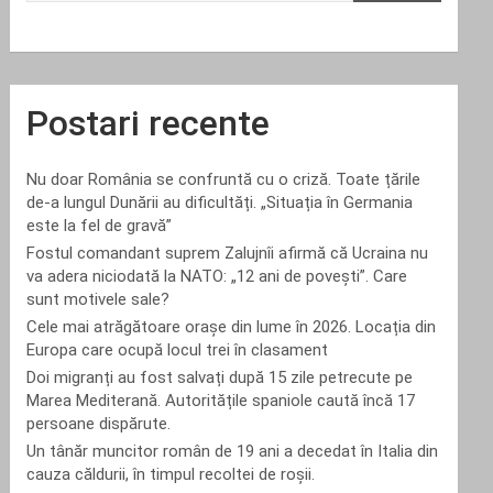
Postari recente
Nu doar România se confruntă cu o criză. Toate țările
de-a lungul Dunării au dificultăți. „Situația în Germania
este la fel de gravă”
Fostul comandant suprem Zalujnîi afirmă că Ucraina nu
va adera niciodată la NATO: „12 ani de povești”. Care
sunt motivele sale?
Cele mai atrăgătoare orașe din lume în 2026. Locația din
Europa care ocupă locul trei în clasament
Doi migranți au fost salvați după 15 zile petrecute pe
Marea Mediterană. Autoritățile spaniole caută încă 17
persoane dispărute.
Un tânăr muncitor român de 19 ani a decedat în Italia din
cauza căldurii, în timpul recoltei de roșii.