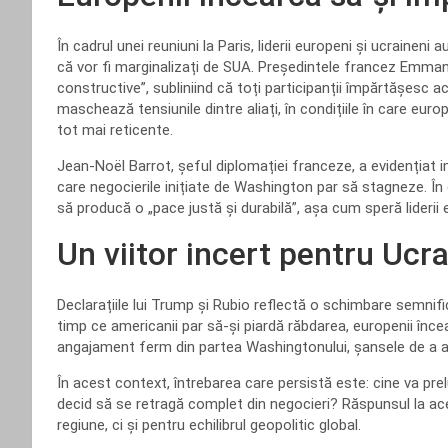
În cadrul unei reuniuni la Paris, liderii europeni și ucrainen
că vor fi marginalizați de SUA. Președintele francez Emmanue
constructive”, subliniind că toți participanții împărtășesc 
maschează tensiunile dintre aliați, în condițiile în care eur
tot mai reticente.
Jean-Noël Barrot, șeful diplomației franceze, a evidențiat im
care negocierile inițiate de Washington par să stagneze. În 
să producă o „pace justă și durabilă”, așa cum speră liderii 
Un viitor incert pentru Ucr
Declarațiile lui Trump și Rubio reflectă o schimbare semnifi
timp ce americanii par să-și piardă răbdarea, europenii înce
angajament ferm din partea Washingtonului, șansele de a a
În acest context, întrebarea care persistă este: cine va pr
decid să se retragă complet din negocieri? Răspunsul la ac
regiune, ci și pentru echilibrul geopolitic global.