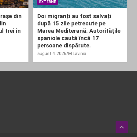
EXTERNE
rașe din
Doi migranți au fost salvați
din
după 15 zile petrecute pe
 trei în
Marea Mediterană. Autoritățile
spaniole caută încă 17
persoane dispărute.
august 4, 2026
M Lavinia