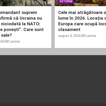
EXTERNE
comandant suprem
Cele mai atrăgătoare o
 afirmă că Ucraina nu
lume în 2026. Locația 
 niciodată la NATO:
Europa care ocupă locul
de povești”. Care sunt
clasament
 sale?
august 4, 2026
M Lavinia
026
M Lavinia