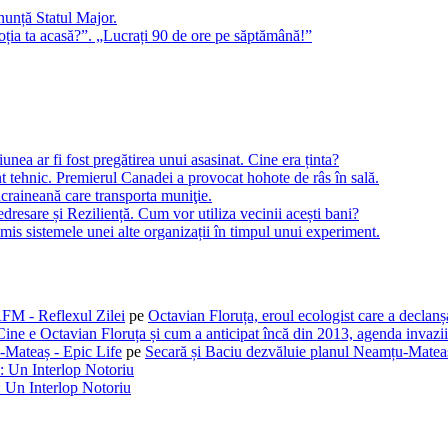
nunță Statul Major.
soția ta acasă?”. „Lucrați 90 de ore pe săptămână!”
ea ar fi fost pregătirea unui asasinat. Cine era ținta?
t tehnic. Premierul Canadei a provocat hohote de râs în sală.
craineană care transporta muniţie.
dresare și Reziliență. Cum vor utiliza vecinii acești bani?
is sistemele unei alte organizații în timpul unui experiment.
AFM - Reflexul Zilei
pe
Octavian Floruța, eroul ecologist care a declan
Cine e Octavian Floruța și cum a anticipat încă din 2013, agenda invaziil
-Mateaș - Epic Life
pe
Secară și Baciu dezvăluie planul Neamțu-Mateaș
: Un Interlop Notoriu
 Un Interlop Notoriu