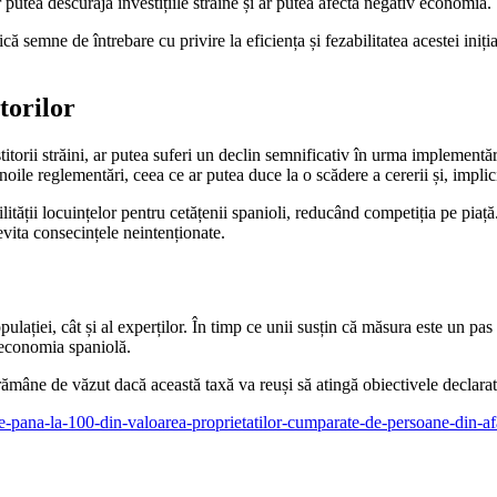
ar putea descuraja investițiile străine și ar putea afecta negativ economia.
că semne de întrebare cu privire la eficiența și fezabilitatea acestei iniț
torilor
torii străini, ar putea suferi un declin semnificativ în urma implementări
noile reglementări, ceea ce ar putea duce la o scădere a cererii și, implicit
ității locuințelor pentru cetățenii spanioli, reducând competiția pe piaț
vita consecințele neintenționate.
lației, cât și al experților. În timp ce unii susțin că măsura este un pas 
n economia spaniolă.
, rămâne de văzut dacă această taxă va reuși să atingă obiectivele declar
a-de-pana-la-100-din-valoarea-proprietatilor-cumparate-de-persoane-din-a