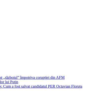
șat „războiul” împotriva corupției din AFM
or lui Putin
: Cum a fost salvat candidatul PER Octavian Floruța