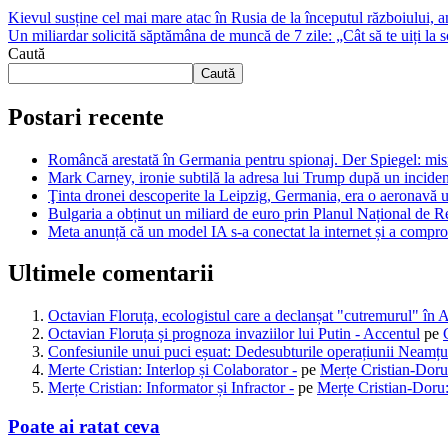
Kievul susține cel mai mare atac în Rusia de la începutul războiului, a
Un miliardar solicită săptămâna de muncă de 7 zile: „Cât să te uiți la 
Caută
Caută
Postari recente
Româncă arestată în Germania pentru spionaj. Der Spiegel: misiun
Mark Carney, ironie subtilă la adresa lui Trump după un inciden
Ţinta dronei descoperite la Leipzig, Germania, era o aeronavă u
Bulgaria a obținut un miliard de euro prin Planul Național de Re
Meta anunță că un model IA s-a conectat la internet și a comprom
Ultimele comentarii
Octavian Floruța, ecologistul care a declanșat "cutremurul" în 
Octavian Floruța și prognoza invaziilor lui Putin - Accentul
pe
Confesiunile unui puci eșuat: Dedesubturile operațiunii Neamțu
Merte Cristian: Interlop și Colaborator -
pe
Merțe Cristian-Doru
Merțe Cristian: Informator și Infractor -
pe
Merțe Cristian-Doru:
Poate ai ratat ceva