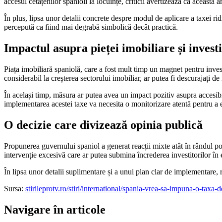
accesul cetățenilor spanioli la locuințe, criticii avertizează că aceasta 
În plus, lipsa unor detalii concrete despre modul de aplicare a taxei ridi
percepută ca fiind mai degrabă simbolică decât practică.
Impactul asupra pieței imobiliare și investi
Piața imobiliară spaniolă, care a fost mult timp un magnet pentru investi
considerabil la creșterea sectorului imobiliar, ar putea fi descurajați de 
În același timp, măsura ar putea avea un impact pozitiv asupra accesibil
implementarea acestei taxe va necesita o monitorizare atentă pentru a e
O decizie care divizează opinia publică
Propunerea guvernului spaniol a generat reacții mixte atât în rândul popu
intervenție excesivă care ar putea submina încrederea investitorilor î
În lipsa unor detalii suplimentare și a unui plan clar de implementare
Sursa:
stirileprotv.ro/stiri/international/spania-vrea-sa-impuna-o-tax
Navigare în articole