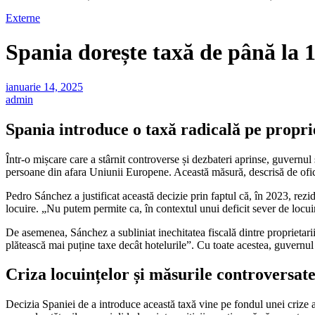
Externe
Spania dorește taxă de până la
ianuarie 14, 2025
admin
Spania introduce o taxă radicală pe propr
Într-o mișcare care a stârnit controverse și dezbateri aprinse, guvern
persoane din afara Uniunii Europene. Această măsură, descrisă de oficia
Pedro Sánchez a justificat această decizie prin faptul că, în 2023, rezi
locuire. „Nu putem permite ca, în contextul unui deficit sever de locuinț
De asemenea, Sánchez a subliniat inechitatea fiscală dintre proprietarii
plătească mai puține taxe decât hotelurile”. Cu toate acestea, guvernul
Criza locuințelor și măsurile controversat
Decizia Spaniei de a introduce această taxă vine pe fondul unei crize a