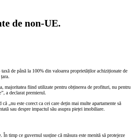
ate de non-UE.
 taxă de până la 100% din valoarea proprietăților achiziționate de
țara.
 majoritatea fiind utilizate pentru obținerea de profituri, nu pentru
e”, a declarat premierul.
nd că „nu este corect ca cei care dețin mai multe apartamente să
ntată sau despre impactul său asupra pieței imobiliare.
e. În timp ce guvernul susține că măsura este menită să protejeze