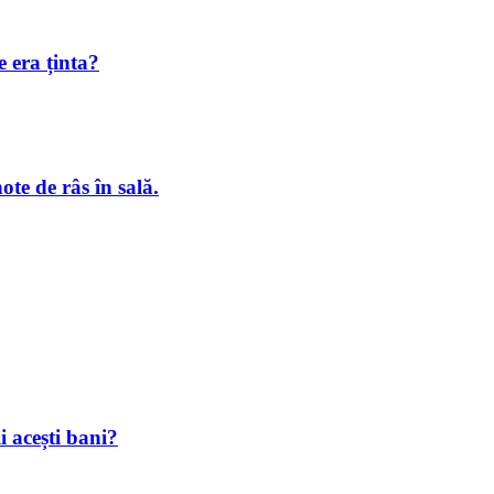
 era ținta?
te de râs în sală.
i acești bani?