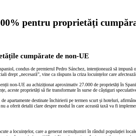
 100% pentru proprietăți cumpăr
ietățile cumpărate de non-UE
ul spaniol, condus de premierul Pedro Sánchez, intenționează să impună o
li drept „necesară”, vine ca răspuns la criza locuințelor care afectează 
denții non-UE au achiziționat aproximativ 27.000 de proprietăți în Spania,
e, aceste proprietăți să fie transformate în surse de câștiguri speculativ
 de apartamente destinate închirierii pe termen scurt și hoteluri, afirmâ
 nu a oferit detalii clare despre modul în care această taxă va fi impleme
e
cute a locuințelor, care a generat nemulțumiri în rândul populației local