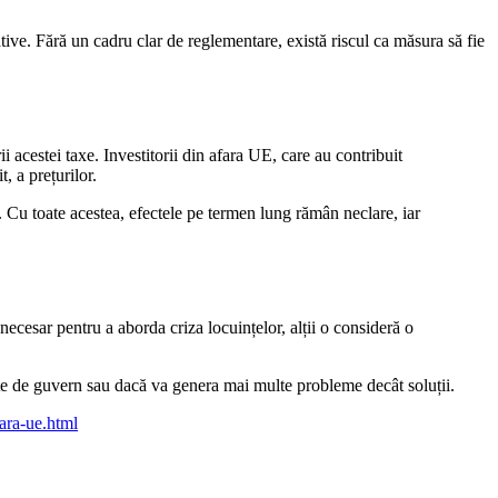
iative. Fără un cadru clar de reglementare, există riscul ca măsura să fie
i acestei taxe. Investitorii din afara UE, care au contribuit
, a prețurilor.
ă. Cu toate acestea, efectele pe termen lung rămân neclare, iar
necesar pentru a aborda criza locuințelor, alții o consideră o
ate de guvern sau dacă va genera mai multe probleme decât soluții.
fara-ue.html