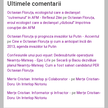
Ultimele comentarii
Octavian Floruța, ecologistul care a declanșat
"cutremurul" în AFM - Reflexul Zilei
pe
Octavian Floruța,
eroul ecologist care a declanșat „războiul” împotriva
corupției din AFM
Octavian Floruța și prognoza invaziilor lui Putin - Accentul
pe
Cine e Octavian Floruța și cum a anticipat încă din
2013, agenda invaziilor lui Putin
Confesiunile unui puci eșuat: Dedesubturile operațiunii
Neamțu-Mateaș - Epic Life
pe
Secară și Baciu dezvăluie
planul Neamțu-Mateaș: Cum a fost salvat candidatul PER
Octavian Floruța
Merte Cristian: Interlop și Colaborator -
pe
Merțe Cristian-
Doru: Un Interlop Notoriu
Merțe Cristian: Informator și Infractor -
pe
Merțe Cristian-
Doru: Un Interlop Notoriu