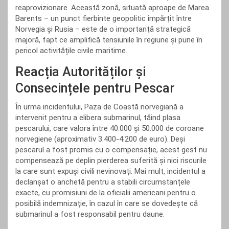
reaprovizionare. Această zonă, situată aproape de Marea
Barents – un punct fierbinte geopolitic împărțit între
Norvegia și Rusia – este de o importanță strategică
majoră, fapt ce amplifică tensiunile în regiune și pune în
pericol activitățile civile maritime.
Reacția Autorităților și
Consecințele pentru Pescar
În urma incidentului, Paza de Coastă norvegiană a
intervenit pentru a elibera submarinul, tăind plasa
pescarului, care valora între 40.000 și 50.000 de coroane
norvegiene (aproximativ 3.400-4.200 de euro). Deși
pescarul a fost promis cu o compensație, acest gest nu
compensează pe deplin pierderea suferită și nici riscurile
la care sunt expuși civili nevinovați. Mai mult, incidentul a
declanșat o anchetă pentru a stabili circumstanțele
exacte, cu promisiuni de la oficialii americani pentru o
posibilă indemnizație, în cazul în care se dovedește că
submarinul a fost responsabil pentru daune.