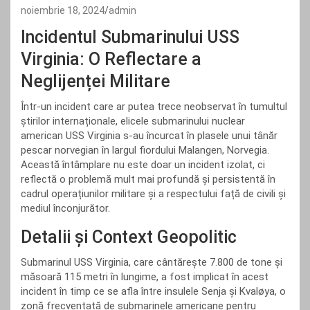
noiembrie 18, 2024
admin
Incidentul Submarinului USS
Virginia: O Reflectare a
Neglijenței Militare
Într-un incident care ar putea trece neobservat în tumultul
știrilor internaționale, elicele submarinului nuclear
american USS Virginia s-au încurcat în plasele unui tânăr
pescar norvegian în largul fiordului Malangen, Norvegia.
Această întâmplare nu este doar un incident izolat, ci
reflectă o problemă mult mai profundă și persistentă în
cadrul operațiunilor militare și a respectului față de civili și
mediul înconjurător.
Detalii și Context Geopolitic
Submarinul USS Virginia, care cântărește 7.800 de tone și
măsoară 115 metri în lungime, a fost implicat în acest
incident în timp ce se afla între insulele Senja și Kvaløya, o
zonă frecventată de submarinele americane pentru