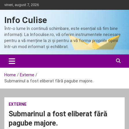
Skip
vineri, august 7, 2026
to
content
Info Culise
Într-o lume în continuă schimbare, este esențial să fim bine
informați. La Infoculise.ro, vă oferim instrumentele necesare
pentru a vă menține la zi și pentru a vă forma propriile opinii
într-un mod informat și echilibrat.
Home
Externe
Submarinul a fost eliberat fără pagube majore.
EXTERNE
Submarinul a fost eliberat fără
pagube majore.