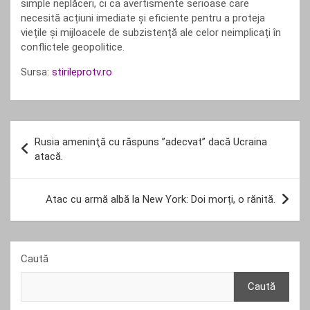
simple neplăceri, ci ca avertismente serioase care
necesită acțiuni imediate și eficiente pentru a proteja
viețile și mijloacele de subzistență ale celor neimplicați în
conflictele geopolitice.
Sursa:
stirileprotv.ro
Navigare
Rusia ameninţă cu răspuns ”adecvat” dacă Ucraina
în
atacă.
articole
Atac cu armă albă la New York: Doi morți, o rănită.
Caută
Caută