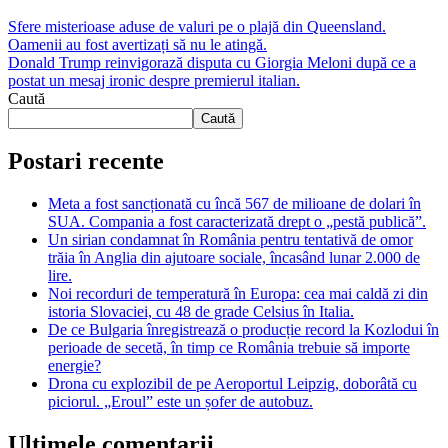
Sfere misterioase aduse de valuri pe o plajă din Queensland.
Oamenii au fost avertizați să nu le atingă.
Donald Trump reinvigorază disputa cu Giorgia Meloni după ce a
postat un mesaj ironic despre premierul italian.
Caută
Caută
Postari recente
Meta a fost sancționată cu încă 567 de milioane de dolari în
SUA. Compania a fost caracterizată drept o „pestă publică”.
Un sirian condamnat în România pentru tentativă de omor
trăia în Anglia din ajutoare sociale, încasând lunar 2.000 de
lire.
Noi recorduri de temperatură în Europa: cea mai caldă zi din
istoria Slovaciei, cu 48 de grade Celsius în Italia.
De ce Bulgaria înregistrează o producție record la Kozlodui în
perioade de secetă, în timp ce România trebuie să importe
energie?
Drona cu explozibil de pe Aeroportul Leipzig, doborâtă cu
piciorul. „Eroul” este un șofer de autobuz.
Ultimele comentarii