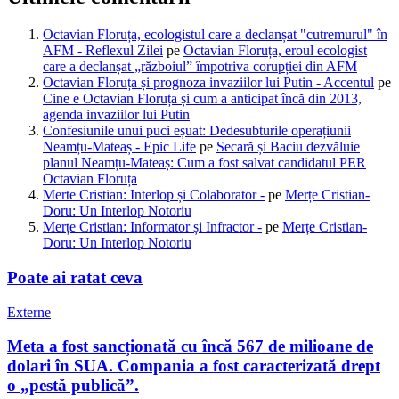
Octavian Floruța, ecologistul care a declanșat "cutremurul" în
AFM - Reflexul Zilei
pe
Octavian Floruța, eroul ecologist
care a declanșat „războiul” împotriva corupției din AFM
Octavian Floruța și prognoza invaziilor lui Putin - Accentul
pe
Cine e Octavian Floruța și cum a anticipat încă din 2013,
agenda invaziilor lui Putin
Confesiunile unui puci eșuat: Dedesubturile operațiunii
Neamțu-Mateaș - Epic Life
pe
Secară și Baciu dezvăluie
planul Neamțu-Mateaș: Cum a fost salvat candidatul PER
Octavian Floruța
Merte Cristian: Interlop și Colaborator -
pe
Merțe Cristian-
Doru: Un Interlop Notoriu
Merțe Cristian: Informator și Infractor -
pe
Merțe Cristian-
Doru: Un Interlop Notoriu
Poate ai ratat ceva
Externe
Meta a fost sancționată cu încă 567 de milioane de
dolari în SUA. Compania a fost caracterizată drept
o „pestă publică”.