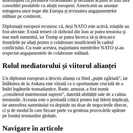
amenințând cu preluarea Groenlandei și derulând acțiuni în Iran fără
consultări prealabile cu aliații europeni. Americanii au anunțat
retragerea unor trupe din Europa și revizuirea angajamentelor
militare pe continent.
Diplomații europeni recunosc că, deși NATO este activă, relațiile au
fost afectate. Există temeri că războiul din Iran ar putea tensiona și
mai mult summitul, iar Trump ar putea încerca să-și descarce
frustrările pe aliați pentru o colaborare insuficientă în cadrul
conflictului. Cu toate acestea, majoritatea membrilor NATO și-au
respectat angajamentele de colaborare militară.
Rolul mediatorului și viitorul alianței
Un diplomat european a descris alianța ca fiind „puțin zgâriată”, iar
întâlnirea de la Ankara este văzută ca o oportunitate crucială de a
întări legăturile transatlantice. Rutte, amuzat, a fost numit
„consilierul matrimonial suprem”, datorită abilității sale de a calma
tensiunile. Aceasta este o perioadă critică pentru toți liderii implicați,
iar atmosfera summitului va depinde nu doar de negocierile directe,
ci și de modul în care fiecare parte va gestiona provocările apărute
pe fondul tensiunilor globale.
Navigare în articole