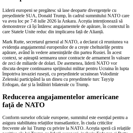
Liderii europeni se pregătesc să lase deoparte divergențele cu
președintele SUA, Donald Trump, în cadrul summitului NATO care
va avea loc pe 7-8 iulie 2026 la Ankara. Aceștia intenționează să
demonstreze că își întăresc angajamentele de apărare, în contextul în
care Statele Unite reduc din implicarea față de Alianță.
Mark Rutte, secretarul general al NATO, a declarat că reuniunea va
evidenția angajamentul europenilor de a crește cheltuielile pentru
apărare, având în vedere amenințările din partea Rusiei. În acest
context, se așteaptă semnarea unor contracte de armament în valoare
de zeci de miliarde de dolari. De asemenea, liderii NATO vor
discuta despre continuarea sprijinului militar pentru Ucraina în lupta
împotriva invaziei rusești, cu președintele ucrainean Volodimir
Zelenski participând la un dineu cu președintele turc Tayyip
Erdogan, dar și la întâlniri bilaterale cu Trump.
Reducerea angajamentelor americane
față de NATO
Conform surselor oficiale europene, summitul este esențial pentru a
asigura stabilitatea relațiilor transatlantice, în ciuda criticilor
frecvente ale lui Trump cu privire la NATO. Aceștia speră că relațiile