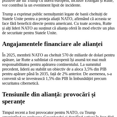
pozitive ale lui Trump cu liderii europeni, inclusiv Erdogan și Rutte,
vor contribui la un eveniment lipsit de incidente.
Trump a exprimat public nemulțumiri legate de banii cheltuiți de
Statele Unite pentru a proteja aliații NATO, afirmând că aceasta se
face fără beneficii directe pentru americani. Cu toate acestea, Rutte
și alți lideri NATO au susținut că alianța oferă în mod efectiv un plus
de securitate pentru Statele Unite.
Angajamentele financiare ale alianței
În 2025, membrii NATO au cheltuit 570 de miliarde de dolari pentru
apărare, iar Rutte a subliniat că europenii își asumă tot mai mult
responsabilitatea pentru apărarea continentului. La summitul
precedent, liderii au stabilit un obiectiv de a aloca 3,5% din PIB
pentru apărare până în 2035, față de 2% anterior. De asemenea, s-a
convenit să se investească 1,5% din PIB în îmbunătățiri precum
securitatea cibernetică.
Tensiunile din alianță: provocări și
speranțe
Timpul recent a fost provocator pentru NATO, cu Trump