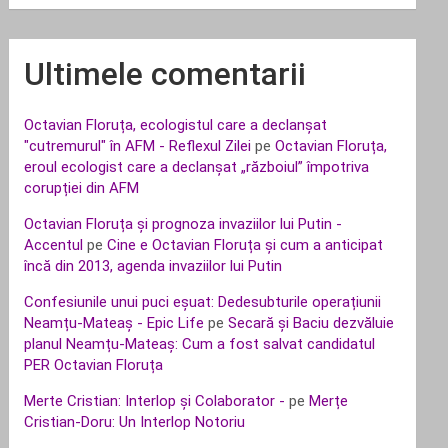
Ultimele comentarii
Octavian Floruța, ecologistul care a declanșat
"cutremurul" în AFM - Reflexul Zilei
pe
Octavian Floruța,
eroul ecologist care a declanșat „războiul” împotriva
corupției din AFM
Octavian Floruța și prognoza invaziilor lui Putin -
Accentul
pe
Cine e Octavian Floruța și cum a anticipat
încă din 2013, agenda invaziilor lui Putin
Confesiunile unui puci eșuat: Dedesubturile operațiunii
Neamțu-Mateaș - Epic Life
pe
Secară și Baciu dezvăluie
planul Neamțu-Mateaș: Cum a fost salvat candidatul
PER Octavian Floruța
Merte Cristian: Interlop și Colaborator -
pe
Merțe
Cristian-Doru: Un Interlop Notoriu