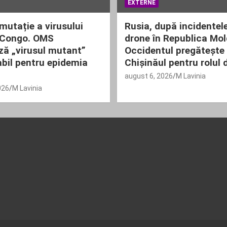
EXTERNE
mutație a virusului
Rusia, după incidentel
 Congo. OMS
drone în Republica Mo
ză „virusul mutant”
Occidentul pregătește
bil pentru epidemia
Chișinăul pentru rolul 
august 6, 2026
M Lavinia
026
M Lavinia