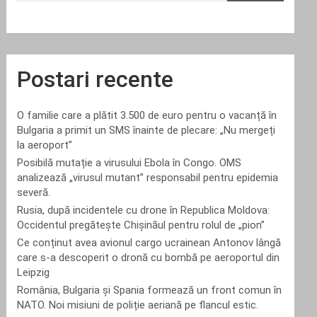
Postari recente
O familie care a plătit 3.500 de euro pentru o vacanță în
Bulgaria a primit un SMS înainte de plecare: „Nu mergeți
la aeroport”
Posibilă mutație a virusului Ebola în Congo. OMS
analizează „virusul mutant” responsabil pentru epidemia
severă.
Rusia, după incidentele cu drone în Republica Moldova:
Occidentul pregătește Chișinăul pentru rolul de „pion”
Ce conținut avea avionul cargo ucrainean Antonov lângă
care s-a descoperit o dronă cu bombă pe aeroportul din
Leipzig
România, Bulgaria și Spania formează un front comun în
NATO. Noi misiuni de poliție aeriană pe flancul estic.