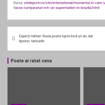
Sursa:
stirileprotv.ro/stiri/international/momentul-in-car
facea-cumparaturi-intr-un-supermarket-in-brazilia.html
Navigare
Experți militari: Rusia poate lupta încă un an, dar
în
lipsesc tancurile.
articole
Poate ai ratat ceva