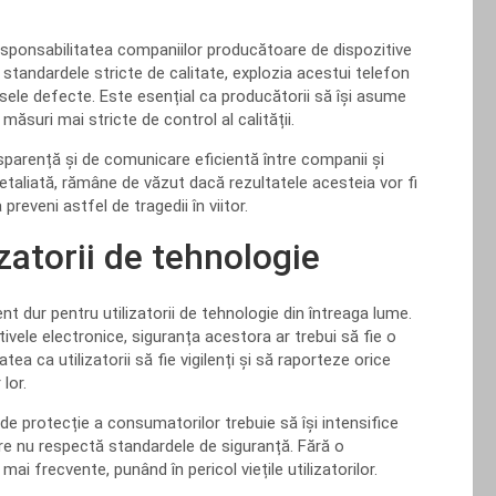
a responsabilitatea companiilor producătoare de dispozitive
d standardele stricte de calitate, explozia acestui telefon
sele defecte. Este esențial ca producătorii să își asume
suri mai stricte de control al calității.
parență și de comunicare eficientă între companii și
taliată, rămâne de văzut dacă rezultatele acesteia vor fi
reveni astfel de tragedii în viitor.
zatorii de tehnologie
nt dur pentru utilizatorii de tehnologie din întreaga lume.
ivele electronice, siguranța acestora ar trebui să fie o
ea ca utilizatorii să fie vigilenți și să raporteze orice
lor.
e de protecție a consumatorilor trebuie să își intensifice
re nu respectă standardele de siguranță. Fără o
i frecvente, punând în pericol viețile utilizatorilor.