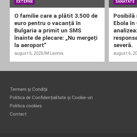
EXTERNE
SANATATE
O familie care a plătit 3.500 de
Posibilă 
euro pentru o vacanță în
Ebola în
Bulgaria a primit un SMS
analizea
înainte de plecare: „Nu mergeți
responsa
la aeroport”
severă.
august 6, 2026
M Lavinia
august 6, 2
Termeni și Condiții
Politica de Confidențialitate și Cookie-uri
Politica cookies
Contact