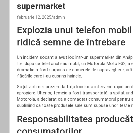
supermarket
februarie 12, 2025
admin
Explozia unui telefon mobil 
ridică semne de întrebare
Un incident șocant a avut loc într-un supermarket din Anápoli
trei după ce telefonul său mobil, un Motorola Moto E32, a e
dramatic a fost surprins de camerele de supraveghere, ară
flăcările care i-au cuprins hainele.
Soțul victimei, prezent la fața locului, a intervenit rapid pen
apropiere. Ulterior, femeia a fost transportată la spital, und
Motorola, a declarat că a contactat consumatorul pentru a i
subliniind că toate produsele sale sunt supuse unor teste ri
Responsabilitatea producăto
consumatorilor