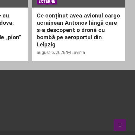
EXTERNE
e cu
Ce conținut avea avionul cargo
ldova:
ucrainean Antonov lângă care
s-a descoperit o dronă cu
de „pion”
bombă pe aeroportul din
Leipzig
august 6, 2026
M Lavinia