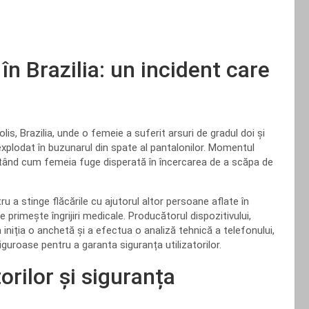
în Brazilia: un incident care
s, Brazilia, unde o femeie a suferit arsuri de gradul doi și
xplodat în buzunarul din spate al pantalonilor. Momentul
tând cum femeia fuge disperată în încercarea de a scăpa de
tru a stinge flăcările cu ajutorul altor persoane aflate în
e primește îngrijiri medicale. Producătorul dispozitivului,
niția o anchetă și a efectua o analiză tehnică a telefonului,
guroase pentru a garanta siguranța utilizatorilor.
rilor și siguranța