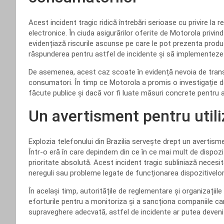
Acest incident tragic ridică întrebări serioase cu privire l
electronice. În ciuda asigurărilor oferite de Motorola privin
evidențiază riscurile ascunse pe care le pot prezenta produ
răspunderea pentru astfel de incidente și să implementeze mă
De asemenea, acest caz scoate în evidență nevoia de trans
consumatori. În timp ce Motorola a promis o investigație de
făcute publice și dacă vor fi luate măsuri concrete pentru a p
Un avertisment pentru utili
Explozia telefonului din Brazilia servește drept un avertisme
Într-o eră în care depindem din ce în ce mai mult de dispozit
prioritate absolută. Acest incident tragic subliniază necesitat
nereguli sau probleme legate de funcționarea dispozitivelor 
În același timp, autoritățile de reglementare și organizațiil
eforturile pentru a monitoriza și a sancționa companiile ca
supraveghere adecvată, astfel de incidente ar putea deveni ma