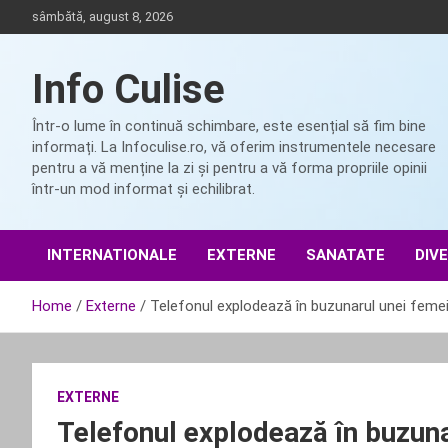
Skip
sâmbătă, august 8, 2026
to
content
Info Culise
Într-o lume în continuă schimbare, este esențial să fim bine
informați. La Infoculise.ro, vă oferim instrumentele necesare
pentru a vă menține la zi și pentru a vă forma propriile opinii
într-un mod informat și echilibrat.
INTERNATIONALE
EXTERNE
SANATATE
DIV
Home
Externe
Telefonul explodează în buzunarul unei feme
EXTERNE
Telefonul explodează în buzuna