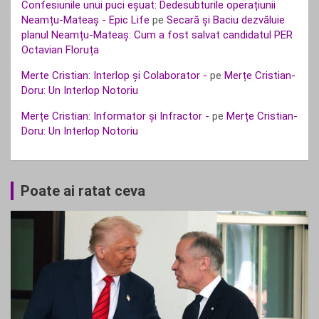
Confesiunile unui puci eșuat: Dedesubturile operațiunii
Neamțu-Mateaș - Epic Life
pe
Secară și Baciu dezvăluie
planul Neamțu-Mateaș: Cum a fost salvat candidatul PER
Octavian Floruța
Merte Cristian: Interlop și Colaborator -
pe
Merțe Cristian-
Doru: Un Interlop Notoriu
Merțe Cristian: Informator și Infractor -
pe
Merțe Cristian-
Doru: Un Interlop Notoriu
Poate ai ratat ceva