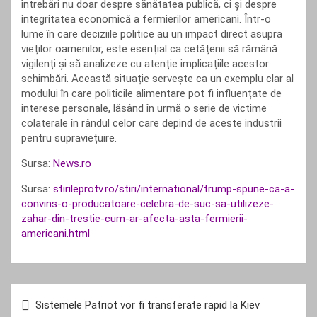
întrebări nu doar despre sănătatea publică, ci și despre
integritatea economică a fermierilor americani. Într-o
lume în care deciziile politice au un impact direct asupra
vieților oamenilor, este esențial ca cetățenii să rămână
vigilenți și să analizeze cu atenție implicațiile acestor
schimbări. Această situație servește ca un exemplu clar al
modului în care politicile alimentare pot fi influențate de
interese personale, lăsând în urmă o serie de victime
colaterale în rândul celor care depind de aceste industrii
pentru supraviețuire.
Sursa:
News.ro
Sursa:
stirileprotv.ro/stiri/international/trump-spune-ca-a-
convins-o-producatoare-celebra-de-suc-sa-utilizeze-
zahar-din-trestie-cum-ar-afecta-asta-fermierii-
americani.html
Navigare
Sistemele Patriot vor fi transferate rapid la Kiev
în