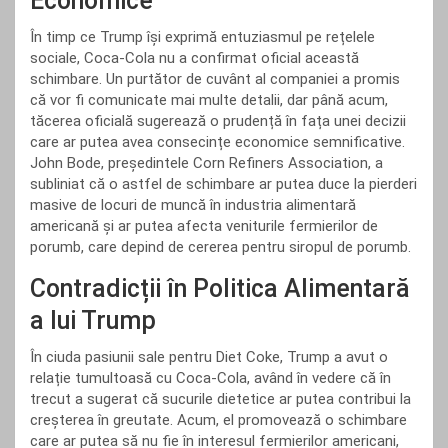
Economice
În timp ce Trump își exprimă entuziasmul pe rețelele
sociale, Coca-Cola nu a confirmat oficial această
schimbare. Un purtător de cuvânt al companiei a promis
că vor fi comunicate mai multe detalii, dar până acum,
tăcerea oficială sugerează o prudență în fața unei decizii
care ar putea avea consecințe economice semnificative.
John Bode, președintele Corn Refiners Association, a
subliniat că o astfel de schimbare ar putea duce la pierderi
masive de locuri de muncă în industria alimentară
americană și ar putea afecta veniturile fermierilor de
porumb, care depind de cererea pentru siropul de porumb.
Contradicții în Politica Alimentară
a lui Trump
În ciuda pasiunii sale pentru Diet Coke, Trump a avut o
relație tumultoasă cu Coca-Cola, având în vedere că în
trecut a sugerat că sucurile dietetice ar putea contribui la
creșterea în greutate. Acum, el promovează o schimbare
care ar putea să nu fie în interesul fermierilor americani,