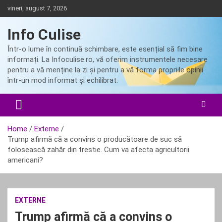
Skip
vineri, august 7, 2026
to
content
Info Culise
Într-o lume în continuă schimbare, este esențial să fim bine
informați. La Infoculise.ro, vă oferim instrumentele necesare
pentru a vă menține la zi și pentru a vă forma propriile opinii
într-un mod informat și echilibrat.
Home
Externe
Trump afirmă că a convins o producătoare de suc să
folosească zahăr din trestie. Cum va afecta agricultorii
americani?
EXTERNE
Trump afirmă că a convins o