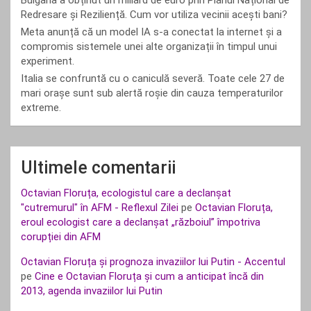
Bulgaria a obținut un miliard de euro prin Planul Național de
Redresare și Reziliență. Cum vor utiliza vecinii acești bani?
Meta anunță că un model IA s-a conectat la internet și a
compromis sistemele unei alte organizații în timpul unui
experiment.
Italia se confruntă cu o caniculă severă. Toate cele 27 de
mari orașe sunt sub alertă roșie din cauza temperaturilor
extreme.
Ultimele comentarii
Octavian Floruța, ecologistul care a declanșat
"cutremurul" în AFM - Reflexul Zilei
pe
Octavian Floruța,
eroul ecologist care a declanșat „războiul” împotriva
corupției din AFM
Octavian Floruța și prognoza invaziilor lui Putin - Accentul
pe
Cine e Octavian Floruța și cum a anticipat încă din
2013, agenda invaziilor lui Putin