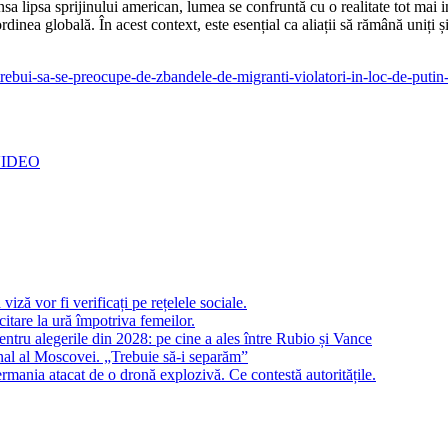
a lipsa sprijinului american, lumea se confruntă cu o realitate tot mai in
i ordinea globală. În acest context, este esențial ca aliații să rămână uniț
ar-trebui-sa-se-preocupe-de-zbandele-de-migranti-violatori-in-loc-de-putin
 VIDEO
 viză vor fi verificați pe rețelele sociale.
citare la ură împotriva femeilor.
tru alegerile din 2028: pe cine a ales între Rubio și Vance
ional al Moscovei. „Trebuie să-i separăm”
rmania atacat de o dronă explozivă. Ce contestă autoritățile.