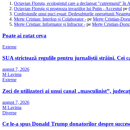
Octavian Floruța, ecologistul care a declanșat "cutremurul" în 
Octavian Floruța și prognoza invaziilor lui Putin - Accentul
pe
Confesiunile unui puci eșuat: Dedesubturile operațiunii Neamțu
Merte Cristian: Interlop și Colaborator -
pe
Merțe Cristian-Doru
Merțe Cristian: Informator și Infractor -
pe
Merțe Cristian-Doru:
Poate ai ratat ceva
Externe
SUA strictează regulile pentru jurnaliștii străini. Cei car
august 7, 2026
M Lavinia
Externe
Zeci de utilizatori ai unui canal „masculinist”, judecaț
august 7, 2026
M Lavinia
Diverse
Ce le-a spus Donald Trump donatorilor despre succesor