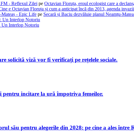
AFM - Reflexul Zilei
pe
Octavian Floruța, eroul ecologist care a declan
Cine e Octavian Floruța și cum a anticipat încă din 2013, agenda invaziil
-Mateaș - Epic Life
pe
Secară și Baciu dezvăluie planul Neamțu-Mateaș
: Un Interlop Notoriu
 Un Interlop Notoriu
e solicită viză vor fi verificați pe rețelele sociale.
i pentru incitare la ură împotriva femeilor.
ul său pentru alegerile din 2028: pe cine a ales între 