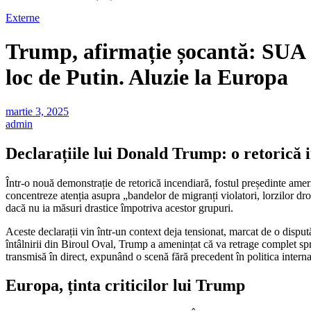
Externe
Trump, afirmație șocantă: SUA a
loc de Putin. Aluzie la Europa
martie 3, 2025
admin
Declarațiile lui Donald Trump: o retorică 
Într-o nouă demonstrație de retorică incendiară, fostul președinte amer
concentreze atenția asupra „bandelor de migranți violatori, lorzilor dr
dacă nu ia măsuri drastice împotriva acestor grupuri.
Aceste declarații vin într-un context deja tensionat, marcat de o disp
întâlnirii din Biroul Oval, Trump a amenințat că va retrage complet sp
transmisă în direct, expunând o scenă fără precedent în politica interna
Europa, ținta criticilor lui Trump