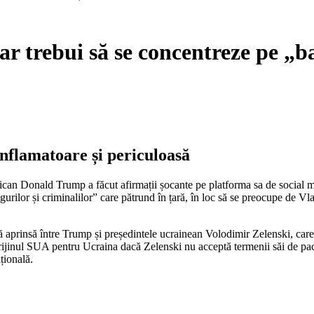
r trebui să se concentreze pe „ba
inflamatoare și periculoasă
ican Donald Trump a făcut afirmații șocante pe platforma sa de social med
ogurilor și criminalilor” care pătrund în țară, în loc să se preocupe de
ută aprinsă între Trump și președintele ucrainean Volodimir Zelenski, car
rijinul SUA pentru Ucraina dacă Zelenski nu acceptă termenii săi de pace
țională.