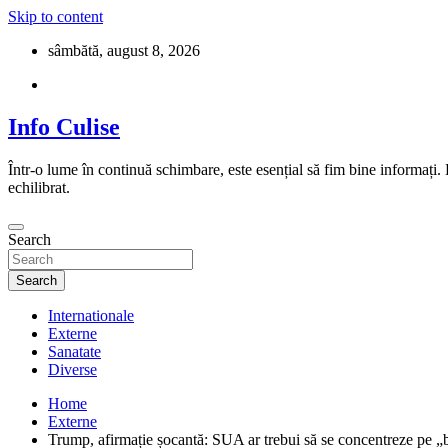
Skip to content
sâmbătă, august 8, 2026
Info Culise
Într-o lume în continuă schimbare, este esențial să fim bine informați.
echilibrat.
Search
Search
Internationale
Externe
Sanatate
Diverse
Home
Externe
Trump, afirmație șocantă: SUA ar trebui să se concentreze pe „b