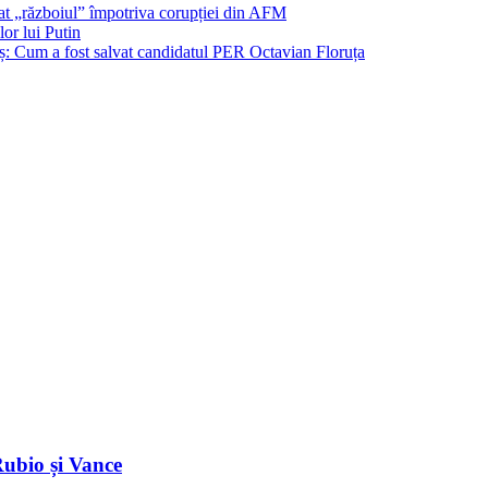
șat „războiul” împotriva corupției din AFM
or lui Putin
: Cum a fost salvat candidatul PER Octavian Floruța
Rubio și Vance