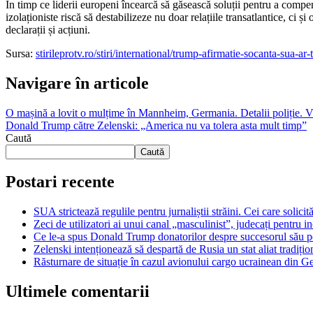
În timp ce liderii europeni încearcă să găsească soluții pentru a compens
izolaționiste riscă să destabilizeze nu doar relațiile transatlantice, ci ș
declarații și acțiuni.
Sursa:
stirileprotv.ro/stiri/international/trump-afirmatie-socanta-sua-
Navigare în articole
O mașină a lovit o mulțime în Mannheim, Germania. Detalii poliție.
Donald Trump către Zelenski: „America nu va tolera asta mult timp”
Caută
Caută
Postari recente
SUA strictează regulile pentru jurnaliștii străini. Cei care solicită
Zeci de utilizatori ai unui canal „masculinist”, judecați pentru in
Ce le-a spus Donald Trump donatorilor despre succesorul său pen
Zelenski intenționează să despartă de Rusia un stat aliat tradiț
Răsturnare de situație în cazul avionului cargo ucrainean din Ge
Ultimele comentarii