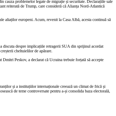
din cauza problemelor legate de migrație și securitate. Declarațiile sale
stant reiterată de Trump, care consideră că Alianța Nord-Atlantică
le aliaților europeni. Acum, revenit la Casa Albă, acesta continuă să
a discuta despre implicațiile retragerii SUA din sprijinul acordat
creșterii cheltuielilor de apărare.
nt Dmitri Peskov, a declarat că Ucraina trebuie forțată să accepte
ilor și a instituțiilor internaționale creează un climat de frică și
olosească de teme controversate pentru a-și consolida baza electorală,