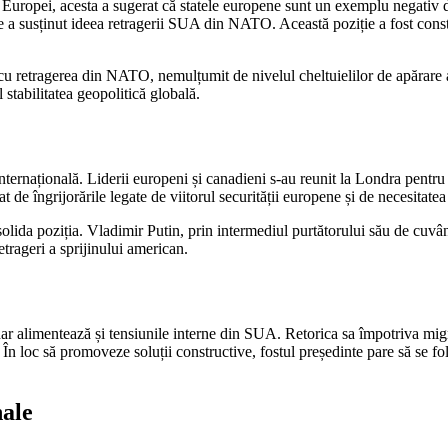
esa Europei, acesta a sugerat că statele europene sunt un exemplu negativ 
are a susținut ideea retragerii SUA din NATO. Această poziție a fost con
u retragerea din NATO, nemulțumit de nivelul cheltuielilor de apărare a
l stabilitatea geopolitică globală.
ternațională. Liderii europeni și canadieni s-au reunit la Londra pentru 
 de îngrijorările legate de viitorul securității europene și de necesitatea 
nsolida poziția. Vladimir Putin, prin intermediul purtătorului său de cuvâ
etrageri a sprijinului american.
r alimentează și tensiunile interne din SUA. Retorica sa împotriva migranț
 În loc să promoveze soluții constructive, fostul președinte pare să se f
nale