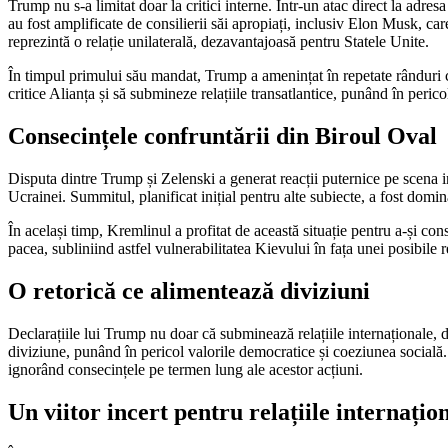
Trump nu s-a limitat doar la critici interne. Într-un atac direct la adr
au fost amplificate de consilierii săi apropiați, inclusiv Elon Musk, c
reprezintă o relație unilaterală, dezavantajoasă pentru Statele Unite.
În timpul primului său mandat, Trump a amenințat în repetate rânduri c
critice Alianța și să submineze relațiile transatlantice, punând în perico
Consecințele confruntării din Biroul Oval
Disputa dintre Trump și Zelenski a generat reacții puternice pe scena in
Ucrainei. Summitul, planificat inițial pentru alte subiecte, a fost dominat
În același timp, Kremlinul a profitat de această situație pentru a-și co
pacea, subliniind astfel vulnerabilitatea Kievului în fața unei posibile r
O retorică ce alimentează diviziuni
Declarațiile lui Trump nu doar că subminează relațiile internaționale, da
diviziune, punând în pericol valorile democratice și coeziunea socială.
ignorând consecințele pe termen lung ale acestor acțiuni.
Un viitor incert pentru relațiile internațio