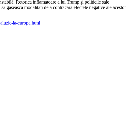
stabilă. Retorica inflamatoare a lui Trump și politicile sale
i și să găsească modalități de a contracara efectele negative ale acestor
-aluzie-la-europa.html