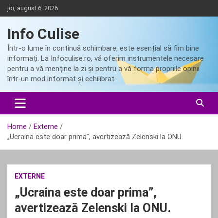
Skip
joi, august 6, 2026
to
content
Info Culise
Într-o lume în continuă schimbare, este esențial să fim bine
informați. La Infoculise.ro, vă oferim instrumentele necesare
pentru a vă menține la zi și pentru a vă forma propriile opinii
într-un mod informat și echilibrat.
Home
Externe
„Ucraina este doar prima”, avertizează Zelenski la ONU.
EXTERNE
„Ucraina este doar prima”,
avertizează Zelenski la ONU.