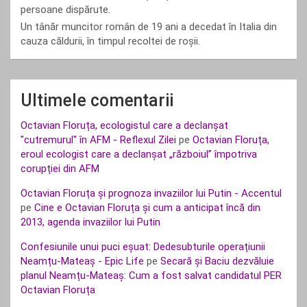
persoane dispărute.
Un tânăr muncitor român de 19 ani a decedat în Italia din
cauza căldurii, în timpul recoltei de roșii.
Ultimele comentarii
Octavian Floruța, ecologistul care a declanșat
"cutremurul" în AFM - Reflexul Zilei
pe
Octavian Floruța,
eroul ecologist care a declanșat „războiul” împotriva
corupției din AFM
Octavian Floruța și prognoza invaziilor lui Putin - Accentul
pe
Cine e Octavian Floruța și cum a anticipat încă din
2013, agenda invaziilor lui Putin
Confesiunile unui puci eșuat: Dedesubturile operațiunii
Neamțu-Mateaș - Epic Life
pe
Secară și Baciu dezvăluie
planul Neamțu-Mateaș: Cum a fost salvat candidatul PER
Octavian Floruța