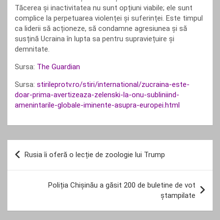
Tăcerea și inactivitatea nu sunt opțiuni viabile; ele sunt
complice la perpetuarea violenței și suferinței. Este timpul
ca liderii să acționeze, să condamne agresiunea și să
susțină Ucraina în lupta sa pentru supraviețuire și
demnitate.
Sursa:
The Guardian
Sursa:
stirileprotv.ro/stiri/international/zucraina-este-
doar-prima-avertizeaza-zelenski-la-onu-subliniind-
amenintarile-globale-iminente-asupra-europei.html
Navigare
Rusia îi oferă o lecție de zoologie lui Trump
în
articole
Poliția Chișinău a găsit 200 de buletine de vot
ștampilate