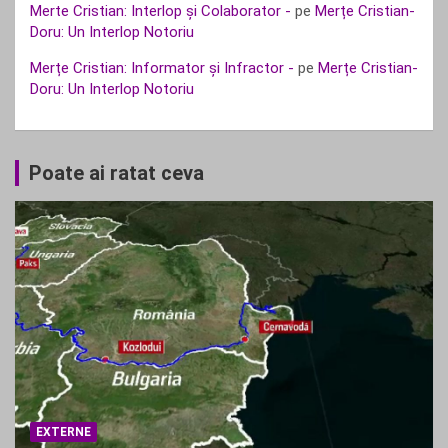
Merte Cristian: Interlop și Colaborator -
pe
Merțe Cristian-
Doru: Un Interlop Notoriu
Merțe Cristian: Informator și Infractor -
pe
Merțe Cristian-
Doru: Un Interlop Notoriu
Poate ai ratat ceva
EXTERNE