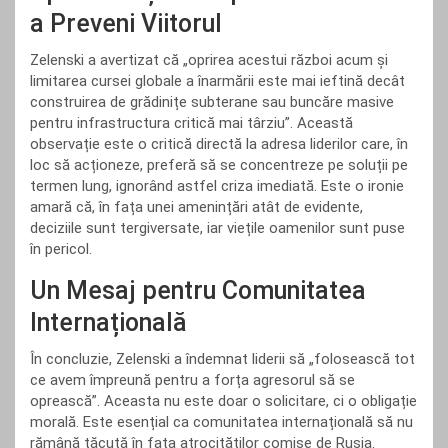
a Preveni Viitorul
Zelenski a avertizat că „oprirea acestui război acum și
limitarea cursei globale a înarmării este mai ieftină decât
construirea de grădinițe subterane sau buncăre masive
pentru infrastructura critică mai târziu”. Această
observație este o critică directă la adresa liderilor care, în
loc să acționeze, preferă să se concentreze pe soluții pe
termen lung, ignorând astfel criza imediată. Este o ironie
amară că, în fața unei amenințări atât de evidente,
deciziile sunt tergiversate, iar viețile oamenilor sunt puse
în pericol.
Un Mesaj pentru Comunitatea
Internațională
În concluzie, Zelenski a îndemnat liderii să „folosească tot
ce avem împreună pentru a forța agresorul să se
oprească”. Aceasta nu este doar o solicitare, ci o obligație
morală. Este esențial ca comunitatea internațională să nu
rămână tăcută în fața atrocităților comise de Rusia.