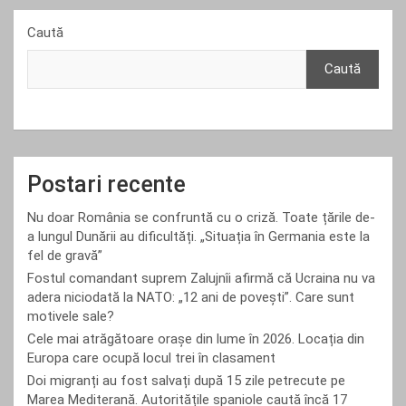
Caută
Caută
Postari recente
Nu doar România se confruntă cu o criză. Toate țările de-
a lungul Dunării au dificultăți. „Situația în Germania este la
fel de gravă”
Fostul comandant suprem Zalujnîi afirmă că Ucraina nu va
adera niciodată la NATO: „12 ani de povești”. Care sunt
motivele sale?
Cele mai atrăgătoare orașe din lume în 2026. Locația din
Europa care ocupă locul trei în clasament
Doi migranți au fost salvați după 15 zile petrecute pe
Marea Mediterană. Autoritățile spaniole caută încă 17