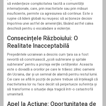
să evidențieze complicitatea tacită a comunității
internaționale, care, prin inactivitate sau prin măsuri
insuficiente, permite ca agresiunea să continue. Este o
rușine că liderii globali nu reușesc să acționeze decisiv
împotriva unei astfel de amenințări, lăsând astfel calea
deschisă pentru o escaladare a violenței.
Consecințele Războiului: O
Realitate Inacceptabilă
Președintele ucrainean a descris cum țara sa a fost
nevoită să construiască „școli subterane și spitale
subterane” pentru a proteja viețile cetățenilor. Aceasta
este o dovadă a ororilor pe care le trăiesc zilnic oamenii
din Ucraina, dar și un semnal de alarmă pentru restul lumii.
Cei care se află în poziții de putere trebuie să înțeleagă că
inactivitatea lor nu face decât să perpetueze suferința și
să transforme o situație deja tragică într-o catastrofă
umanitară.
Apel la Acțiune: Oportunitatea de