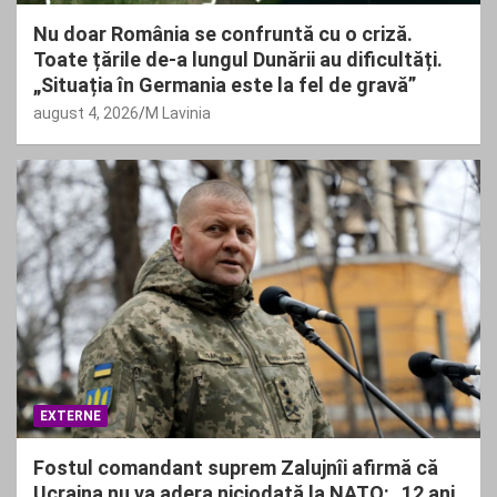
Nu doar România se confruntă cu o criză.
Toate țările de-a lungul Dunării au dificultăți.
„Situația în Germania este la fel de gravă”
august 4, 2026
M Lavinia
EXTERNE
Fostul comandant suprem Zalujnîi afirmă că
Ucraina nu va adera niciodată la NATO: „12 ani