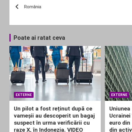
Navigare
România
în
articole
Poate ai ratat ceva
EXTERNE
EXTERNE
Un pilot a fost reținut după ce
Uniunea 
vameșii au descoperit un bagaj
Ucrainei 
suspect în urma verificării cu
euro din
raze X, în Indonezia. VIDEO
din activ