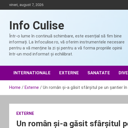
Skip
vineri, august 7, 2026
to
content
Info Culise
Într-o lume în continuă schimbare, este esențial să fim bine
informați. La Infoculise.ro, vă oferim instrumentele necesare
pentru a vă menține la zi și pentru a vă forma propriile opinii
într-un mod informat și echilibrat.
INTERNATIONALE
EXTERNE
SANATATE
DIV
Home
Externe
Un român și-a găsit sfârșitul pe un șantier în I
EXTERNE
Un român și-a găsit sfârșitul pe