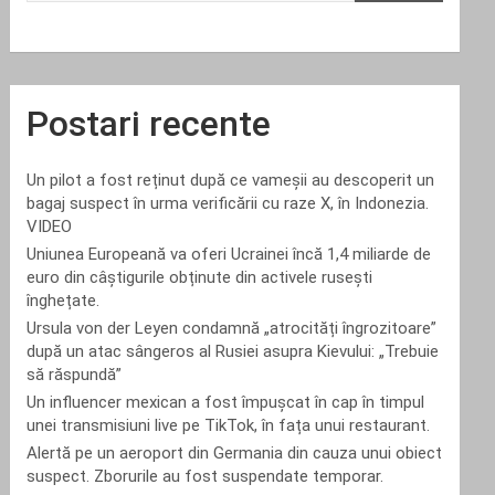
Postari recente
Un pilot a fost reținut după ce vameșii au descoperit un
bagaj suspect în urma verificării cu raze X, în Indonezia.
VIDEO
Uniunea Europeană va oferi Ucrainei încă 1,4 miliarde de
euro din câștigurile obținute din activele rusești
înghețate.
Ursula von der Leyen condamnă „atrocități îngrozitoare”
după un atac sângeros al Rusiei asupra Kievului: „Trebuie
să răspundă”
Un influencer mexican a fost împușcat în cap în timpul
unei transmisiuni live pe TikTok, în fața unui restaurant.
Alertă pe un aeroport din Germania din cauza unui obiect
suspect. Zborurile au fost suspendate temporar.