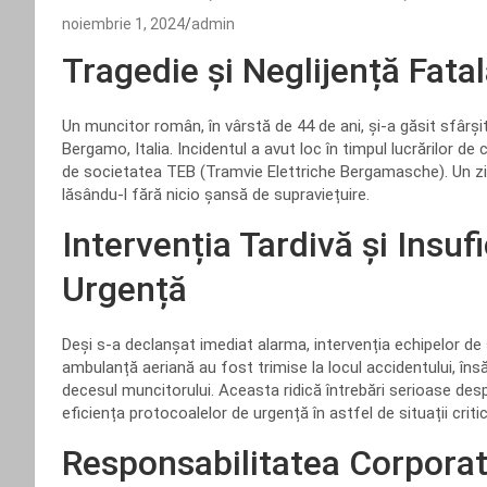
noiembrie 1, 2024
admin
Tragedie și Neglijență Fatal
Un muncitor român, în vârstă de 44 de ani, și-a găsit sfârșit
Bergamo, Italia. Incidentul a avut loc în timpul lucrărilor de
de societatea TEB (Tramvie Elettriche Bergamasche). Un zid 
lăsându-l fără nicio șansă de supraviețuire.
Intervenția Tardivă și Insufi
Urgență
Deși s-a declanșat imediat alarma, intervenția echipelor de
ambulanță aeriană au fost trimise la locul accidentului, îns
decesul muncitorului. Aceasta ridică întrebări serioase de
eficiența protocoalelor de urgență în astfel de situații critic
Responsabilitatea Corporat