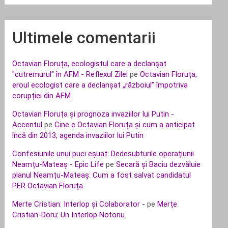
Ultimele comentarii
Octavian Floruța, ecologistul care a declanșat
"cutremurul" în AFM - Reflexul Zilei
pe
Octavian Floruța,
eroul ecologist care a declanșat „războiul” împotriva
corupției din AFM
Octavian Floruța și prognoza invaziilor lui Putin -
Accentul
pe
Cine e Octavian Floruța și cum a anticipat
încă din 2013, agenda invaziilor lui Putin
Confesiunile unui puci eșuat: Dedesubturile operațiunii
Neamțu-Mateaș - Epic Life
pe
Secară și Baciu dezvăluie
planul Neamțu-Mateaș: Cum a fost salvat candidatul
PER Octavian Floruța
Merte Cristian: Interlop și Colaborator -
pe
Merțe
Cristian-Doru: Un Interlop Notoriu