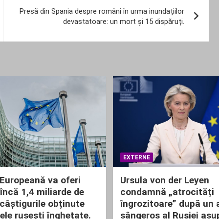
Presă din Spania despre români în urma inundațiilor
devastatoare: un mort și 15 dispăruți.
EXTERNE
Europeană va oferi
Ursula von der Leyen
încă 1,4 miliarde de
condamnă „atrocități
 câștigurile obținute
îngrozitoare” după un 
ele rusești înghețate.
sângeros al Rusiei asu