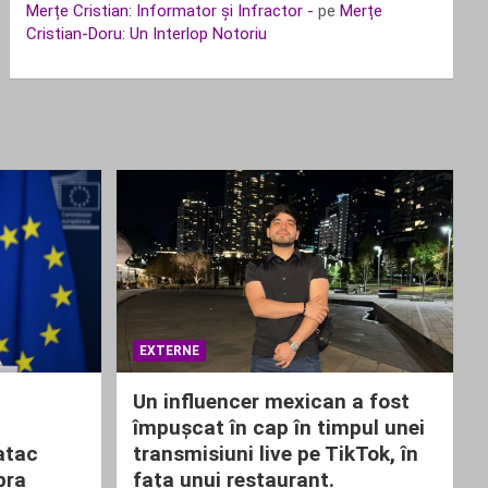
Merțe Cristian: Informator și Infractor -
pe
Merțe
Cristian-Doru: Un Interlop Notoriu
EXTERNE
Un influencer mexican a fost
împușcat în cap în timpul unei
atac
transmisiuni live pe TikTok, în
pra
fața unui restaurant.