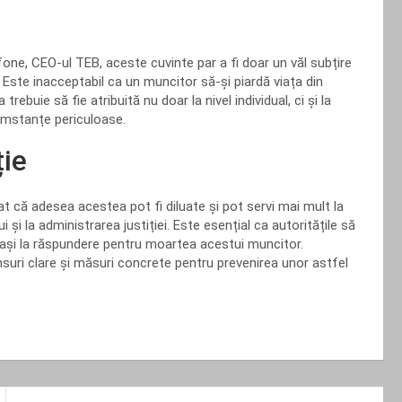
fone, CEO-ul TEB, aceste cuvinte par a fi doar un văl subțire
. Este inacceptabil ca un muncitor să-și piardă viața din
ebuie să fie atribuită nu doar la nivel individual, ci și la
rcumstanțe periculoase.
ție
at că adesea acestea pot fi diluate și pot servi mai mult la
 și la administrarea justiției. Este esențial ca autoritățile să
trași la răspundere pentru moartea acestui muncitor.
suri clare și măsuri concrete pentru prevenirea unor astfel