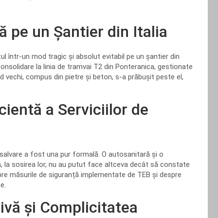
ă pe un Șantier din Italia
ul într-un mod tragic și absolut evitabil pe un șantier din
 consolidare la linia de tramvai T2 din Ponteranica, gestionate
vechi, compus din pietre și beton, s-a prăbușit peste el,
cientă a Serviciilor de
 salvare a fost una pur formală. O autosanitară și o
ă, la sosirea lor, nu au putut face altceva decât să constate
spre măsurile de siguranță implementate de TEB și despre
e.
ivă și Complicitatea