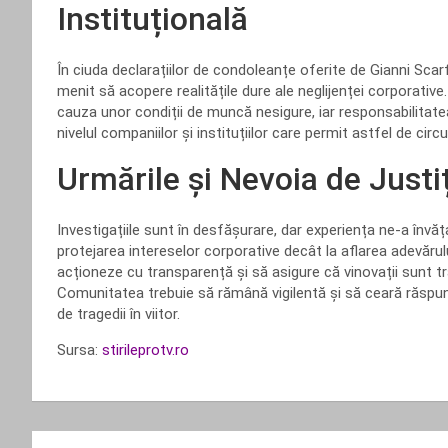
Instituțională
În ciuda declarațiilor de condoleanțe oferite de Gianni Scar
menit să acopere realitățile dure ale neglijenței corporative
cauza unor condiții de muncă nesigure, iar responsabilitatea tr
nivelul companiilor și instituțiilor care permit astfel de ci
Urmările și Nevoia de Justi
Investigațiile sunt în desfășurare, dar experiența ne-a învăț
protejarea intereselor corporative decât la aflarea adevărului
acționeze cu transparență și să asigure că vinovații sunt 
Comunitatea trebuie să rămână vigilentă și să ceară răspun
de tragedii în viitor.
Sursa:
stirileprotv.ro