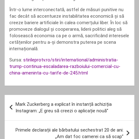
Într-o lume interconectată, astfel de măsuri punitive nu
fac decât să accentueze instabilitatea economică și să
creeze bariere artificiale în calea comerțului liber. În loc să
promoveze dialogul și cooperarea, liderii politici aleg să
folosească economia ca pe o armă, sacrificând interesele
cetățenilor pentru a-și demonstra puterea pe scena
internațională.
Sursa:
stirileprotv.ro/stiri/international/administratia-
trump-continua-escaladarea-razboiului-comercial-cu-
china-ameninta-cu-tarife-de-245.html
Navigare
Mark Zuckerberg a explicat în instanță achiziția
în
Instagram: „E greu să creezi o aplicație nouă”
articole
Primele declarații ale bărbatului sechestrat 20 de ani:
„Am dat foc camerei ca să scap”