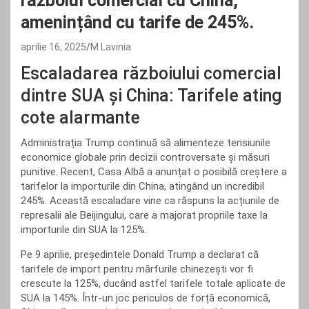
războiul comercial cu China,
amenințând cu tarife de 245%.
aprilie 16, 2025
M Lavinia
Escaladarea războiului comercial
dintre SUA și China: Tarifele ating
cote alarmante
Administrația Trump continuă să alimenteze tensiunile
economice globale prin decizii controversate și măsuri
punitive. Recent, Casa Albă a anunțat o posibilă creștere a
tarifelor la importurile din China, atingând un incredibil
245%. Această escaladare vine ca răspuns la acțiunile de
represalii ale Beijingului, care a majorat propriile taxe la
importurile din SUA la 125%.
Pe 9 aprilie, președintele Donald Trump a declarat că
tarifele de import pentru mărfurile chinezești vor fi
crescute la 125%, ducând astfel tarifele totale aplicate de
SUA la 145%. Într-un joc periculos de forță economică,