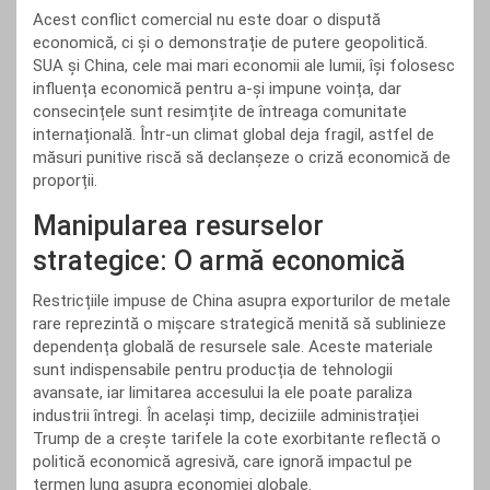
Acest conflict comercial nu este doar o dispută
economică, ci și o demonstrație de putere geopolitică.
SUA și China, cele mai mari economii ale lumii, își folosesc
influența economică pentru a-și impune voința, dar
consecințele sunt resimțite de întreaga comunitate
internațională. Într-un climat global deja fragil, astfel de
măsuri punitive riscă să declanșeze o criză economică de
proporții.
Manipularea resurselor
strategice: O armă economică
Restricțiile impuse de China asupra exporturilor de metale
rare reprezintă o mișcare strategică menită să sublinieze
dependența globală de resursele sale. Aceste materiale
sunt indispensabile pentru producția de tehnologii
avansate, iar limitarea accesului la ele poate paraliza
industrii întregi. În același timp, deciziile administrației
Trump de a crește tarifele la cote exorbitante reflectă o
politică economică agresivă, care ignoră impactul pe
termen lung asupra economiei globale.