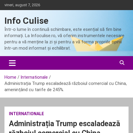
Skip
vineri, august 7, 2026
to
content
Info Culise
Într-o lume în continuă schimbare, este esențial să fim bine
informați. La Infoculise.ro, vă oferim instrumentele necesare
pentru a vă menține la zi și pentru a vă forma propriile opinii
într-un mod informat și echilibrat.
Home
Internationale
Administrația Trump escaladează războiul comercial cu China,
amenințând cu tarife de 245%.
INTERNATIONALE
Administrația Trump escaladează