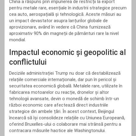
China a răspuns prin impunerea de restricții la export
pentru metale rare, esențiale în industrii strategice precum
cea auto, aerospațială și tehnologică. Aceste măsuri au
un impact devastator asupra lanțurilor globale de
aprovizionare, având în vedere că China furnizează
aproximativ 90% din magneții de pământuri rare la nivel
mondial.
Impactul economic și geopolitic al
conflictului
Deciziile administrației Trump nu doar că destabilizează
relațiile comerciale internaționale, dar pun în pericol și
securitatea economică globală. Metalele rare, utilizate în
fabricarea motoarelor cu reacție, dronelor și altor
tehnologii avansate, devin o monedă de schimb într-un
război economic care afectează direct industriile
strategice din ambele țări. În acest context, Beijingul
încearcă să își consolideze relațiile cu Uniunea Europeană,
oferind Bruxelles-ului o colaborare mai strânsă pentru a
contracara măsurile haotice ale Washingtonului.