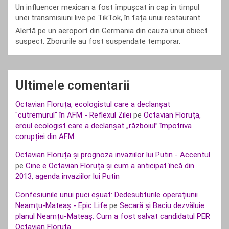
Un influencer mexican a fost împușcat în cap în timpul
unei transmisiuni live pe TikTok, în fața unui restaurant.
Alertă pe un aeroport din Germania din cauza unui obiect
suspect. Zborurile au fost suspendate temporar.
Ultimele comentarii
Octavian Floruța, ecologistul care a declanșat
"cutremurul" în AFM - Reflexul Zilei
pe
Octavian Floruța,
eroul ecologist care a declanșat „războiul” împotriva
corupției din AFM
Octavian Floruța și prognoza invaziilor lui Putin - Accentul
pe
Cine e Octavian Floruța și cum a anticipat încă din
2013, agenda invaziilor lui Putin
Confesiunile unui puci eșuat: Dedesubturile operațiunii
Neamțu-Mateaș - Epic Life
pe
Secară și Baciu dezvăluie
planul Neamțu-Mateaș: Cum a fost salvat candidatul PER
Octavian Floruța