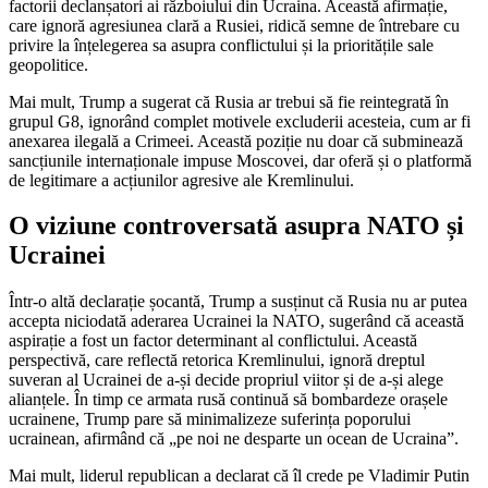
factorii declanșatori ai războiului din Ucraina. Această afirmație,
care ignoră agresiunea clară a Rusiei, ridică semne de întrebare cu
privire la înțelegerea sa asupra conflictului și la prioritățile sale
geopolitice.
Mai mult, Trump a sugerat că Rusia ar trebui să fie reintegrată în
grupul G8, ignorând complet motivele excluderii acesteia, cum ar fi
anexarea ilegală a Crimeei. Această poziție nu doar că subminează
sancțiunile internaționale impuse Moscovei, dar oferă și o platformă
de legitimare a acțiunilor agresive ale Kremlinului.
O viziune controversată asupra NATO și
Ucrainei
Într-o altă declarație șocantă, Trump a susținut că Rusia nu ar putea
accepta niciodată aderarea Ucrainei la NATO, sugerând că această
aspirație a fost un factor determinant al conflictului. Această
perspectivă, care reflectă retorica Kremlinului, ignoră dreptul
suveran al Ucrainei de a-și decide propriul viitor și de a-și alege
alianțele. În timp ce armata rusă continuă să bombardeze orașele
ucrainene, Trump pare să minimalizeze suferința poporului
ucrainean, afirmând că „pe noi ne desparte un ocean de Ucraina”.
Mai mult, liderul republican a declarat că îl crede pe Vladimir Putin