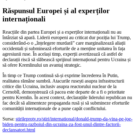
Răspunsul Europei și al experților
internaționali
Reacțiile din partea Europei și a experților internaționali nu au
întârziat să apară. Liderii europeni au criticat dur poziția lui Trump,
considerând-o o „înțelegere murdară” care marginalizează aliații
occidentali și subminează eforturile de a menține unitatea în fața
agresiunii ruse. În același timp, experții avertizează că astfel de
declarații riscă să slăbească sprijinul internațional pentru Ucraina și
să ofere Kremlinului un avantaj strategic.
În timp ce Trump continuă să-și exprime încrederea în Putin,
realitatea rămâne sumbră. Atacurile rusești asupra infrastructurii
critice din Ucraina, inclusiv asupra reactorului nuclear de la
Cernobîl, demonstrează că pacea este departe de a fi o prioritate
pentru Kremlin. În acest context, declarațiile liderului republican nu
fac decât să alimenteze propaganda rusă și să submineze eforturile
comunității internaționale de a pune capăt conflictului.
Sursa:
stirileprotv.ro/stiri/international/donald-trump-da-vina-pe-joe-
biden-pentru-razboiul-din-ucraina-za-fost-unul-dintre-factorii-
declansatori.html