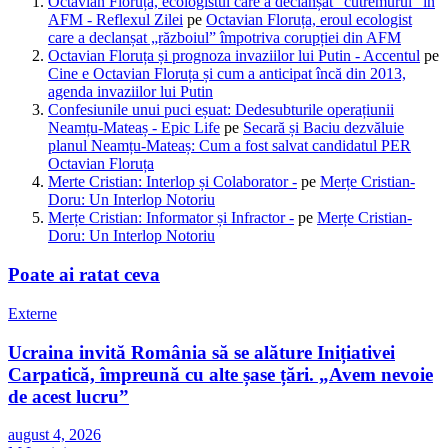
Octavian Floruța, ecologistul care a declanșat "cutremurul" în
AFM - Reflexul Zilei
pe
Octavian Floruța, eroul ecologist
care a declanșat „războiul” împotriva corupției din AFM
Octavian Floruța și prognoza invaziilor lui Putin - Accentul
pe
Cine e Octavian Floruța și cum a anticipat încă din 2013,
agenda invaziilor lui Putin
Confesiunile unui puci eșuat: Dedesubturile operațiunii
Neamțu-Mateaș - Epic Life
pe
Secară și Baciu dezvăluie
planul Neamțu-Mateaș: Cum a fost salvat candidatul PER
Octavian Floruța
Merte Cristian: Interlop și Colaborator -
pe
Merțe Cristian-
Doru: Un Interlop Notoriu
Merțe Cristian: Informator și Infractor -
pe
Merțe Cristian-
Doru: Un Interlop Notoriu
Poate ai ratat ceva
Externe
Ucraina invită România să se alăture Inițiativei
Carpatică, împreună cu alte șase țări. „Avem nevoie
de acest lucru”
august 4, 2026