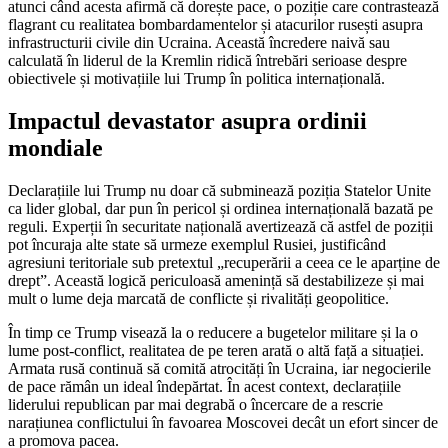
atunci când acesta afirmă că dorește pace, o poziție care contrastează
flagrant cu realitatea bombardamentelor și atacurilor rusești asupra
infrastructurii civile din Ucraina. Această încredere naivă sau
calculată în liderul de la Kremlin ridică întrebări serioase despre
obiectivele și motivațiile lui Trump în politica internațională.
Impactul devastator asupra ordinii
mondiale
Declarațiile lui Trump nu doar că subminează poziția Statelor Unite
ca lider global, dar pun în pericol și ordinea internațională bazată pe
reguli. Experții în securitate națională avertizează că astfel de poziții
pot încuraja alte state să urmeze exemplul Rusiei, justificând
agresiuni teritoriale sub pretextul „recuperării a ceea ce le aparține de
drept”. Această logică periculoasă amenință să destabilizeze și mai
mult o lume deja marcată de conflicte și rivalități geopolitice.
În timp ce Trump visează la o reducere a bugetelor militare și la o
lume post-conflict, realitatea de pe teren arată o altă față a situației.
Armata rusă continuă să comită atrocități în Ucraina, iar negocierile
de pace rămân un ideal îndepărtat. În acest context, declarațiile
liderului republican par mai degrabă o încercare de a rescrie
narațiunea conflictului în favoarea Moscovei decât un efort sincer de
a promova pacea.