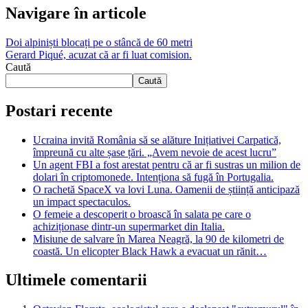
Navigare în articole
Doi alpiniști blocați pe o stâncă de 60 metri
Gerard Piqué, acuzat că ar fi luat comision.
Caută
Caută
Postari recente
Ucraina invită România să se alăture Inițiativei Carpatică,
împreună cu alte șase țări. „Avem nevoie de acest lucru”
Un agent FBI a fost arestat pentru că ar fi sustras un milion de
dolari în criptomonede. Intenționa să fugă în Portugalia.
O rachetă SpaceX va lovi Luna. Oamenii de știință anticipază
un impact spectaculos.
O femeie a descoperit o broască în salata pe care o
achiziționase dintr-un supermarket din Italia.
Misiune de salvare în Marea Neagră, la 90 de kilometri de
coastă. Un elicopter Black Hawk a evacuat un rănit…
Ultimele comentarii