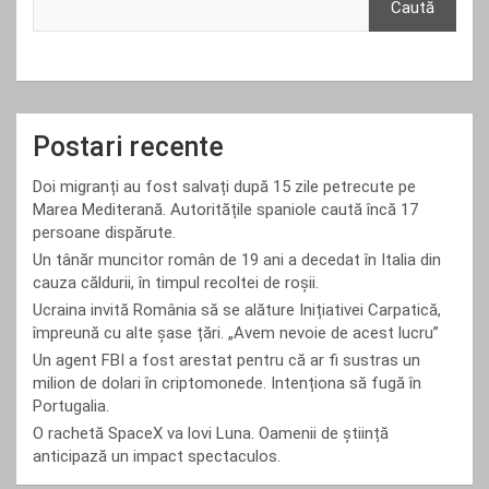
Caută
Postari recente
Doi migranți au fost salvați după 15 zile petrecute pe
Marea Mediterană. Autoritățile spaniole caută încă 17
persoane dispărute.
Un tânăr muncitor român de 19 ani a decedat în Italia din
cauza căldurii, în timpul recoltei de roșii.
Ucraina invită România să se alăture Inițiativei Carpatică,
împreună cu alte șase țări. „Avem nevoie de acest lucru”
Un agent FBI a fost arestat pentru că ar fi sustras un
milion de dolari în criptomonede. Intenționa să fugă în
Portugalia.
O rachetă SpaceX va lovi Luna. Oamenii de știință
anticipază un impact spectaculos.