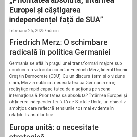
„Prioritatea absolută, întărirea
Europei și câștigarea
independenței față de SUA”
februarie 25, 2025
admin
Friedrich Merz: O schimbare
radicală în politica Germaniei
Germania se află în pragul unei transformări majore sub
conducerea viitorului cancelar Friedrich Merz, liderul Uniunii
Creștin Democrate (CDU). Cu un discurs ferm și o viziune
clară, Merz a subliniat necesitatea ca Germania să își
recâștige rapid capacitatea de a acționa pe scena
internațională. Prioritatea sa absolută? Întărirea Europei și
obținerea independenței față de Statele Unite, un obiectiv
ambițios care reflectă tensiunile tot mai evidente în
relațiile transatlantice.
Europa unită: o necesitate