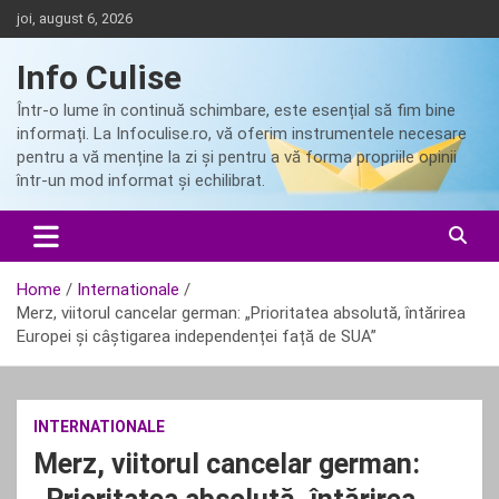
Skip
joi, august 6, 2026
to
content
Info Culise
Într-o lume în continuă schimbare, este esențial să fim bine
informați. La Infoculise.ro, vă oferim instrumentele necesare
pentru a vă menține la zi și pentru a vă forma propriile opinii
într-un mod informat și echilibrat.
Home
Internationale
Merz, viitorul cancelar german: „Prioritatea absolută, întărirea
Europei și câștigarea independenței față de SUA”
INTERNATIONALE
Merz, viitorul cancelar german: