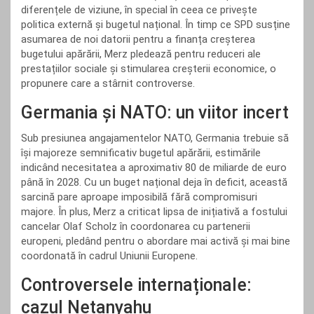
diferențele de viziune, în special în ceea ce privește
politica externă și bugetul național. În timp ce SPD susține
asumarea de noi datorii pentru a finanța creșterea
bugetului apărării, Merz pledează pentru reduceri ale
prestațiilor sociale și stimularea creșterii economice, o
propunere care a stârnit controverse.
Germania și NATO: un viitor incert
Sub presiunea angajamentelor NATO, Germania trebuie să
își majoreze semnificativ bugetul apărării, estimările
indicând necesitatea a aproximativ 80 de miliarde de euro
până în 2028. Cu un buget național deja în deficit, această
sarcină pare aproape imposibilă fără compromisuri
majore. În plus, Merz a criticat lipsa de inițiativă a fostului
cancelar Olaf Scholz în coordonarea cu partenerii
europeni, pledând pentru o abordare mai activă și mai bine
coordonată în cadrul Uniunii Europene.
Controversele internaționale:
cazul Netanyahu