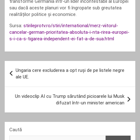
transforme Germania într-un lider incontestabil al Europei
sau dacă aceste planuri vor fi îngropate sub greutatea
realităților politice și economice.
Sursa:
stirileprotv.ro/stiri/international/merz-viitorul-
cancelar-german-prioritatea-absoluta-i-nta-rirea-europei-
s-i-ca-s-tigarea-independent-ei-fat-a-de-sua.html
Navigare
Ungaria cere excluderea a opt ruși de pe listele negre
în
ale UE.
articole
Un videoclip AI cu Trump sărutând picioarele lui Musk
difuzat într-un minister american
Caută