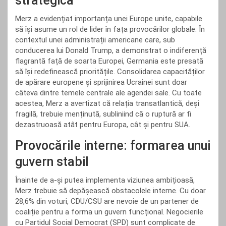
strategică
Merz a evidențiat importanța unei Europe unite, capabile
să își asume un rol de lider în fața provocărilor globale. În
contextul unei administrații americane care, sub
conducerea lui Donald Trump, a demonstrat o indiferență
flagrantă față de soarta Europei, Germania este presată
să își redefinească prioritățile. Consolidarea capacităților
de apărare europene și sprijinirea Ucrainei sunt doar
câteva dintre temele centrale ale agendei sale. Cu toate
acestea, Merz a avertizat că relația transatlantică, deși
fragilă, trebuie menținută, subliniind că o ruptură ar fi
dezastruoasă atât pentru Europa, cât și pentru SUA.
Provocările interne: formarea unui
guvern stabil
Înainte de a-și putea implementa viziunea ambițioasă,
Merz trebuie să depășească obstacolele interne. Cu doar
28,6% din voturi, CDU/CSU are nevoie de un partener de
coaliție pentru a forma un guvern funcțional. Negocierile
cu Partidul Social Democrat (SPD) sunt complicate de