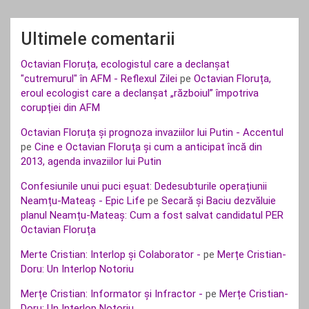
Ultimele comentarii
Octavian Floruța, ecologistul care a declanșat
"cutremurul" în AFM - Reflexul Zilei
pe
Octavian Floruța,
eroul ecologist care a declanșat „războiul” împotriva
corupției din AFM
Octavian Floruța și prognoza invaziilor lui Putin - Accentul
pe
Cine e Octavian Floruța și cum a anticipat încă din
2013, agenda invaziilor lui Putin
Confesiunile unui puci eșuat: Dedesubturile operațiunii
Neamțu-Mateaș - Epic Life
pe
Secară și Baciu dezvăluie
planul Neamțu-Mateaș: Cum a fost salvat candidatul PER
Octavian Floruța
Merte Cristian: Interlop și Colaborator -
pe
Merțe Cristian-
Doru: Un Interlop Notoriu
Merțe Cristian: Informator și Infractor -
pe
Merțe Cristian-
Doru: Un Interlop Notoriu