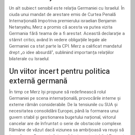
Un alt subiect sensibil este relația Germaniei cu Israelul. În
ciuda unui mandat de arestare emis de Curtea Penală
Internațională împotriva premierului israelian Benjamin
Netanyahu, Merz a promis că acesta va putea vizita
Germania fără teama de a fi arestat. Această declarație a
stârnit critici, având în vedere obligațiile legale ale
Germaniei ca stat parte la CPI. Merz a calificat mandatul
drept „o idee absurdă”, subliniind importanța relațiilor
bilaterale cu Israelul.
Un viitor incert pentru politica
externă germană
În timp ce Merz își propune să redefinească rolul
Germaniei pe scena internațională, provocările interne și
externe rămân considerabile. De la tensiunile cu SUA și
necesitatea consolidării Europei, până la formarea unui
guvern stabil și gestionarea bugetului național, viitorul
cancelar are de înfruntat o serie de obstacole complexe.
Rămâne de văzut dacă viziunea sa ambițioasă va reuși să