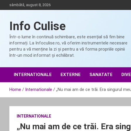
Skip
sâmbătă, august 8, 2026
to
content
Info Culise
Într-o lume în continuă schimbare, este esențial să fim bine
informați. La Infoculise.ro, vă oferim instrumentele necesare
pentru a vă menține la zi și pentru a vă forma propriile opinii
într-un mod informat și echilibrat.
INTERNATIONALE
EXTERNE
SANATATE
DIV
Home
Internationale
„Nu mai am de ce trăi. Era singurul meu
INTERNATIONALE
„Nu mai am de ce trăi. Era sing