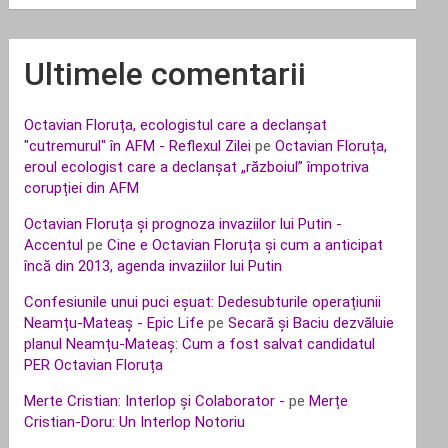
Ultimele comentarii
Octavian Floruța, ecologistul care a declanșat
"cutremurul" în AFM - Reflexul Zilei
pe
Octavian Floruța,
eroul ecologist care a declanșat „războiul” împotriva
corupției din AFM
Octavian Floruța și prognoza invaziilor lui Putin -
Accentul
pe
Cine e Octavian Floruța și cum a anticipat
încă din 2013, agenda invaziilor lui Putin
Confesiunile unui puci eșuat: Dedesubturile operațiunii
Neamțu-Mateaș - Epic Life
pe
Secară și Baciu dezvăluie
planul Neamțu-Mateaș: Cum a fost salvat candidatul
PER Octavian Floruța
Merte Cristian: Interlop și Colaborator -
pe
Merțe
Cristian-Doru: Un Interlop Notoriu