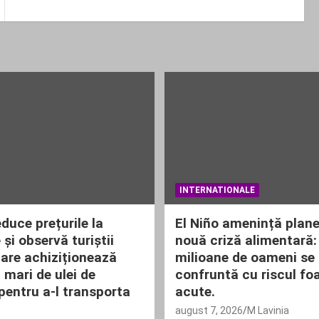
INTERNATIONALE
duce prețurile la
El Niño amenință plane
și observă turiștii
nouă criză alimentară:
are achiziționează
milioane de oameni se
 mari de ulei de
confruntă cu riscul fo
pentru a-l transporta
acute.
august 7, 2026
M Lavinia