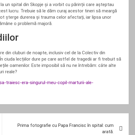
 un spital din Skopje și a vorbit cu părinții care așteptau
est lucru. Trebuie să le dăm curaj acestor tineri să meargă
ot șterge durerea și trauma celor afectați, iar lipsa unor
 rămâne o problemă majoră.
iilor
 din cluburi de noapte, inclusiv cel de la Colectiv din
 ciuda lecțiilor dure pe care astfel de tragedii ar fi trebuit să
viețile oamenilor. Este imposibil să nu ne întrebăm: câte alte
uri reale?
-sa-traiesc-era-singurul-meu-copil-marturii-ale-
Prima fotografie cu Papa Francisc în spital: cum
arată.