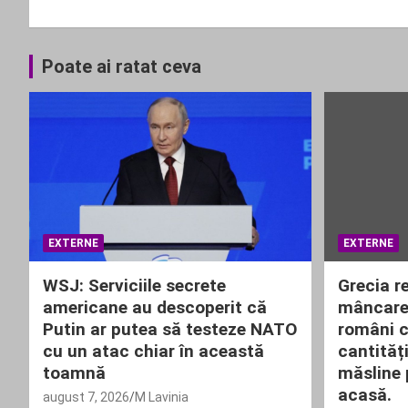
articole
Poate ai ratat ceva
EXTERNE
EXTERNE
WSJ: Serviciile secrete
Grecia re
americane au descoperit că
mâncare 
Putin ar putea să testeze NATO
români c
cu un atac chiar în această
cantități
toamnă
măsline 
acasă.
august 7, 2026
M Lavinia