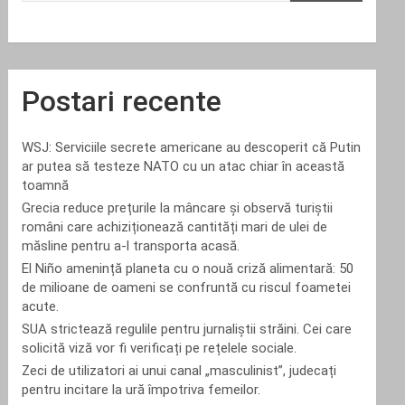
Postari recente
WSJ: Serviciile secrete americane au descoperit că Putin
ar putea să testeze NATO cu un atac chiar în această
toamnă
Grecia reduce prețurile la mâncare și observă turiștii
români care achiziționează cantități mari de ulei de
măsline pentru a-l transporta acasă.
El Niño amenință planeta cu o nouă criză alimentară: 50
de milioane de oameni se confruntă cu riscul foametei
acute.
SUA strictează regulile pentru jurnaliștii străini. Cei care
solicită viză vor fi verificați pe rețelele sociale.
Zeci de utilizatori ai unui canal „masculinist”, judecați
pentru incitare la ură împotriva femeilor.