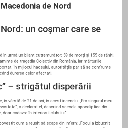
in Macedonia de Nord
 Nord: un coșmar care se
în urmă un bilanț cutremurător: 59 de morți și 155 de răniți.
minte de tragedia Colectiv din România, iar mărturiile
uportat. În mijlocul haosului, autoritățile par să se confrunte
icând durerea celor afectați.
 – strigătul disperării
e, în vârstă de 21 de ani, în acest incendiu. „Era singurul meu
vastate”, a declarat el, descriind scenele apocaliptice din
 doar cadavre în interiorul clubului.”
povestit cum a reușit să scape din infern: „Focul a izbucnit