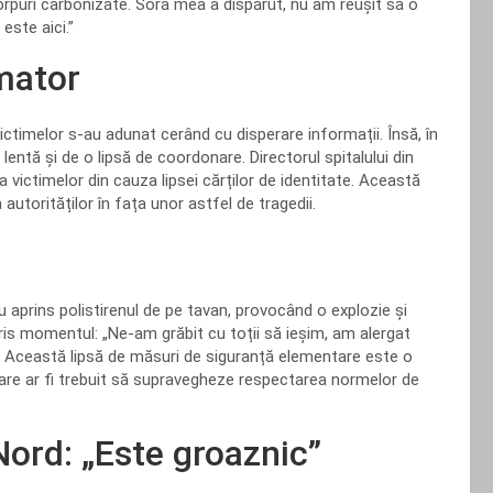
corpuri carbonizate. Sora mea a dispărut, nu am reușit să o
este aici.”
imator
 victimelor s-au adunat cerând cu disperare informații. Însă, în
lentă și de o lipsă de coordonare. Directorul spitalului din
a victimelor din cauza lipsei cărților de identitate. Această
 autorităților în fața unor astfel de tragedii.
 aprins polistirenul de pe tavan, provocând o explozie și
ris momentul: „Ne-am grăbit cu toții să ieșim, am alergat
e.” Această lipsă de măsuri de siguranță elementare este o
r care ar fi trebuit să supravegheze respectarea normelor de
ord: „Este groaznic”