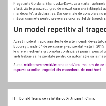
Președinta Gordana Siljanovska-Davkova a vizitat victimele la
afară. „Este groaznic… greu de crezut cum s-a întâmplat ac
mai departe”, a declarat ea. Dar cuvintele de consolare nu p
măsuri concrete pentru prevenirea unor astfel de tragedii
Un model repetitiv al traged
Acest incident tragic amintește de alte incendii devastatoare
București, unde 64 de persoane și-au pierdut viața în 2015. În
le ofere, neglijența și corupția continuă să pună în pericol 
vieți trebuie să fie pierdute pentru ca autoritățile să ia măs
Sursa:
stirileprotv.ro/stiri/international/znu-mai-am-de-ce
supravietuitorilor-tragediei-din-macedonia-de-nord.html
Navigare
Donald Trump se va întâlni cu Xi Jinping în China.
în