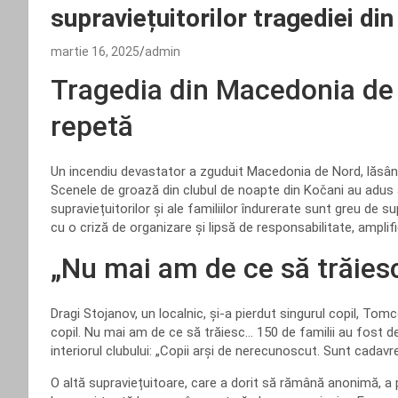
supraviețuitorilor tragediei d
martie 16, 2025
admin
Tragedia din Macedonia de
repetă
Un incendiu devastator a zguduit Macedonia de Nord, lăsând 
Scenele de groază din clubul de noapte din Kočani au adus a
supraviețuitorilor și ale familiilor îndurerate sunt greu de s
cu o criză de organizare și lipsă de responsabilitate, amplif
„Nu mai am de ce să trăiesc”
Dragi Stojanov, un localnic, și-a pierdut singurul copil, Tomc
copil. Nu mai am de ce să trăiesc… 150 de familii au fost de
interiorul clubului: „Copii arși de nerecunoscut. Sunt cadavre,
O altă supraviețuitoare, care a dorit să rămână anonimă, a 