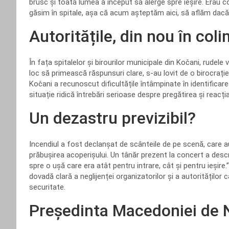
brusc și toată lumea a început să alerge spre ieșire. Erau 
găsim în spitale, așa că acum așteptăm aici, să aflăm dacă 
Autoritățile, din nou în col
În fața spitalelor și birourilor municipale din Kočani, rudele
loc să primească răspunsuri clare, s-au lovit de o birocrație 
Kočani a recunoscut dificultățile întâmpinate în identificare
situație ridică întrebări serioase despre pregătirea și reacția
Un dezastru previzibil?
Incendiul a fost declanșat de scânteile de pe scenă, care au
prăbușirea acoperișului. Un tânăr prezent la concert a desc
spre o ușă care era atât pentru intrare, cât și pentru ieșir
dovadă clară a neglijenței organizatorilor și a autoritățilo
securitate.
Președinta Macedoniei de N