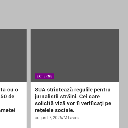
EXTERNE
ta cu o
SUA strictează regulile pentru
 50 de
jurnaliștii străini. Cei care
solicită viză vor fi verificați pe
ametei
rețelele sociale.
august 7, 2026
M Lavinia