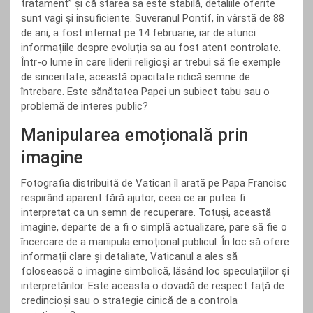
tratament” și că starea sa este stabilă, detaliile oferite
sunt vagi și insuficiente. Suveranul Pontif, în vârstă de 88
de ani, a fost internat pe 14 februarie, iar de atunci
informațiile despre evoluția sa au fost atent controlate.
Într-o lume în care liderii religioși ar trebui să fie exemple
de sinceritate, această opacitate ridică semne de
întrebare. Este sănătatea Papei un subiect tabu sau o
problemă de interes public?
Manipularea emoțională prin
imagine
Fotografia distribuită de Vatican îl arată pe Papa Francisc
respirând aparent fără ajutor, ceea ce ar putea fi
interpretat ca un semn de recuperare. Totuși, această
imagine, departe de a fi o simplă actualizare, pare să fie o
încercare de a manipula emoțional publicul. În loc să ofere
informații clare și detaliate, Vaticanul a ales să
folosească o imagine simbolică, lăsând loc speculațiilor și
interpretărilor. Este aceasta o dovadă de respect față de
credincioși sau o strategie cinică de a controla