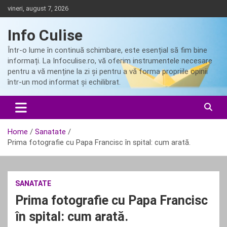
Skip
vineri, august 7, 2026
to
content
Info Culise
Într-o lume în continuă schimbare, este esențial să fim bine
informați. La Infoculise.ro, vă oferim instrumentele necesare
pentru a vă menține la zi și pentru a vă forma propriile opinii
într-un mod informat și echilibrat.
Home
Sanatate
Prima fotografie cu Papa Francisc în spital: cum arată.
SANATATE
Prima fotografie cu Papa Francisc
în spital: cum arată.