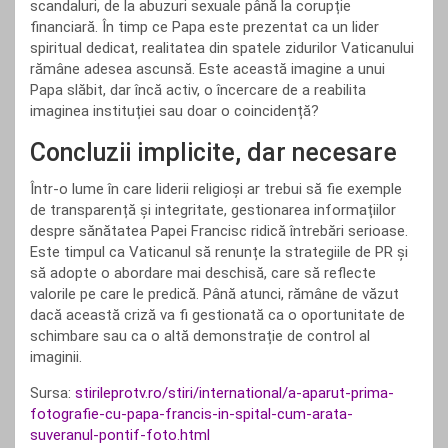
scandaluri, de la abuzuri sexuale până la corupție
financiară. În timp ce Papa este prezentat ca un lider
spiritual dedicat, realitatea din spatele zidurilor Vaticanului
rămâne adesea ascunsă. Este această imagine a unui
Papa slăbit, dar încă activ, o încercare de a reabilita
imaginea instituției sau doar o coincidență?
Concluzii implicite, dar necesare
Într-o lume în care liderii religioși ar trebui să fie exemple
de transparență și integritate, gestionarea informațiilor
despre sănătatea Papei Francisc ridică întrebări serioase.
Este timpul ca Vaticanul să renunțe la strategiile de PR și
să adopte o abordare mai deschisă, care să reflecte
valorile pe care le predică. Până atunci, rămâne de văzut
dacă această criză va fi gestionată ca o oportunitate de
schimbare sau ca o altă demonstrație de control al
imaginii.
Sursa:
stirileprotv.ro/stiri/international/a-aparut-prima-
fotografie-cu-papa-francis-in-spital-cum-arata-
suveranul-pontif-foto.html