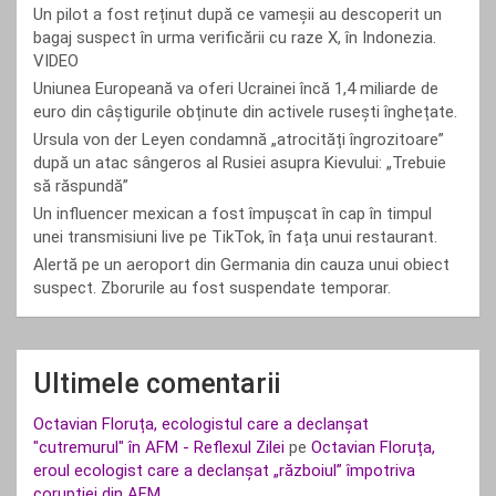
Un pilot a fost reținut după ce vameșii au descoperit un
bagaj suspect în urma verificării cu raze X, în Indonezia.
VIDEO
Uniunea Europeană va oferi Ucrainei încă 1,4 miliarde de
euro din câștigurile obținute din activele rusești înghețate.
Ursula von der Leyen condamnă „atrocități îngrozitoare”
după un atac sângeros al Rusiei asupra Kievului: „Trebuie
să răspundă”
Un influencer mexican a fost împușcat în cap în timpul
unei transmisiuni live pe TikTok, în fața unui restaurant.
Alertă pe un aeroport din Germania din cauza unui obiect
suspect. Zborurile au fost suspendate temporar.
Ultimele comentarii
Octavian Floruța, ecologistul care a declanșat
"cutremurul" în AFM - Reflexul Zilei
pe
Octavian Floruța,
eroul ecologist care a declanșat „războiul” împotriva
corupției din AFM