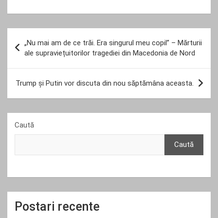
Navigare
„Nu mai am de ce trăi. Era singurul meu copil” – Mărturii
în
ale supraviețuitorilor tragediei din Macedonia de Nord
articole
Trump și Putin vor discuta din nou săptămâna aceasta.
Caută
Caută
Postari recente