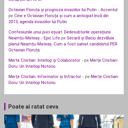
Octavian Floruța și prognoza invaziilor lui Putin - Accentul
pe
Cine e Octavian Floruța și cum a anticipat încă din
2013, agenda invaziilor lui Putin
Confesiunile unui puci eșuat: Dedesubturile operațiunii
Neamțu-Mateaș - Epic Life
pe
Secară și Baciu dezvăluie
planul Neamțu-Mateaș: Cum a fost salvat candidatul PER
Octavian Floruța
Merte Cristian: Interlop și Colaborator -
pe
Merțe Cristian-
Doru: Un Interlop Notoriu
Merțe Cristian: Informator și Infractor -
pe
Merțe Cristian-
Doru: Un Interlop Notoriu
Poate ai ratat ceva