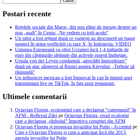
Caută
Postari recente
Rețelele sociale din Maroc, din nou pline de mesaje despre un
nou „asalt” în Ceuta: „Ne vedem cu toții acolo”
Un pilot a fost reținut după ce vameșii au descoperit un bagaj
suspect în urma verificării cu raze X, în Indonezia. VIDEO
Uniunea Europeană va oferi Ucrainei încă 1,4 miliarde de
euro din câștigurile obținute din activele rusești înghețate.
Ursula von der Leyen condamnă „atrocități îngrozitoare”
după un atac sângeros al Rusiei asupra Kievului: „Trebuie să
răspundă”
Un influencer mexican a fost împușcat în cap în timpul unei
transmisiuni live pe TikTok, în fața unui restaurant.
Ultimele comentarii
Octavian Floruța, ecologistul care a declanșat "cutremurul" în
AFM - Reflexul Zilei
pe
Octavian Floruța, eroul ecologist
care a declanșat „războiul” împotriva corupției din AFM
Octavian Floruța și prognoza invaziilor lui Putin - Accentul
pe
Cine e Octavian Floruța și cum a anticipat încă din 2013,
agenda invaziilor lui Putin