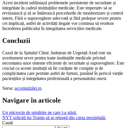
Acest incident subliniază problemele persistente de securitate și
integritate în cadrul instituțiilor medicale. Este imperativ să se
revizuiască și să se întărească procedurile de monitorizare și control
intern. Fără o supraveghere adecvată și fără pedepse severe pentru
cei implicați, astfel de activități ilegale vor continua să erodeze
încrederea publicului în integritatea serviciilor medicale.
Concluzii
Cazul de la Spitalul Clinic Județean de Urgență Arad este un
avertisment sever pentru toate instituțiile medicale privind
necesitatea unor sisteme eficiente de securitate și supraveghere. Este
crucial ca aceste instituții să fie curățate de corupție și de
complicitatea care permite astfel de furturi, punând în pericol viețile
pacienților și integritatea profesională a personalului onest.
Sursa:
accentulzilei.ro
Navigare în articole
Un microcip de urmărire pe care l-a găsit.
NYT solicită lui Trump să se retragă din cursa prezințială.
Caută