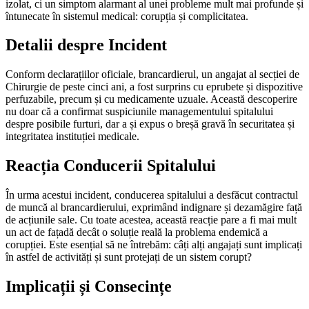
izolat, ci un simptom alarmant al unei probleme mult mai profunde și
întunecate în sistemul medical: corupția și complicitatea.
Detalii despre Incident
Conform declarațiilor oficiale, brancardierul, un angajat al secției de
Chirurgie de peste cinci ani, a fost surprins cu eprubete și dispozitive
perfuzabile, precum și cu medicamente uzuale. Această descoperire
nu doar că a confirmat suspiciunile managementului spitalului
despre posibile furturi, dar a și expus o breșă gravă în securitatea și
integritatea instituției medicale.
Reacția Conducerii Spitalului
În urma acestui incident, conducerea spitalului a desfăcut contractul
de muncă al brancardierului, exprimând indignare și dezamăgire față
de acțiunile sale. Cu toate acestea, această reacție pare a fi mai mult
un act de fațadă decât o soluție reală la problema endemică a
corupției. Este esențial să ne întrebăm: câți alți angajați sunt implicați
în astfel de activități și sunt protejați de un sistem corupt?
Implicații și Consecințe