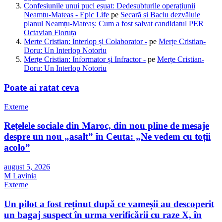
Confesiunile unui puci eșuat: Dedesubturile operațiunii
Neamțu-Mateaș - Epic Life
pe
Secară și Baciu dezvăluie
planul Neamțu-Mateaș: Cum a fost salvat candidatul PER
Octavian Floruța
Merte Cristian: Interlop și Colaborator -
pe
Merțe Cristian-
Doru: Un Interlop Notoriu
Merțe Cristian: Informator și Infractor -
pe
Merțe Cristian-
Doru: Un Interlop Notoriu
Poate ai ratat ceva
Externe
Rețelele sociale din Maroc, din nou pline de mesaje
despre un nou „asalt” în Ceuta: „Ne vedem cu toții
acolo”
august 5, 2026
M Lavinia
Externe
Un pilot a fost reținut după ce vameșii au descoperit
un bagaj suspect în urma verificării cu raze X, în