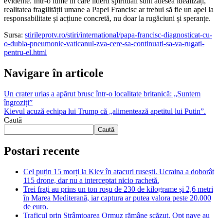
evidente. Într-o lume în care liderii spirituali sunt adesea idealizați,
realitatea fragilității umane a Papei Francisc ar trebui să fie un apel la
responsabilitate și acțiune concretă, nu doar la rugăciuni și speranțe.
Sursa:
stirileprotv.ro/stiri/international/papa-francisc-diagnosticat-cu-
o-dubla-pneumonie-vaticanul-zva-cere-sa-continuati-sa-va-rugati-
pentru-el.html
Navigare în articole
Un crater uriaș a apărut brusc într-o localitate britanică: „Suntem
îngroziți”
Kievul acuză echipa lui Trump că „alimentează apetitul lui Putin”.
Caută
Caută
Postari recente
Cel puțin 15 morți la Kiev în atacuri rusești. Ucraina a doborât
115 drone, dar nu a interceptat nicio rachetă.
Trei frați au prins un ton roșu de 230 de kilograme și 2,6 metri
în Marea Mediterană, iar captura ar putea valora peste 20.000
de euro.
Traficul prin Strâmtoarea Ormuz rămâne scăzut. Opt nave au