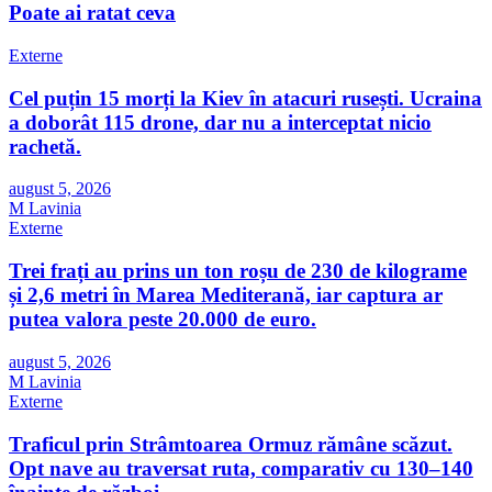
Poate ai ratat ceva
Externe
Cel puțin 15 morți la Kiev în atacuri rusești. Ucraina
a doborât 115 drone, dar nu a interceptat nicio
rachetă.
august 5, 2026
M Lavinia
Externe
Trei frați au prins un ton roșu de 230 de kilograme
și 2,6 metri în Marea Mediterană, iar captura ar
putea valora peste 20.000 de euro.
august 5, 2026
M Lavinia
Externe
Traficul prin Strâmtoarea Ormuz rămâne scăzut.
Opt nave au traversat ruta, comparativ cu 130–140