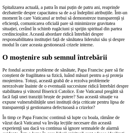
Spitalizarea actuală, a patra în mai puțin de patru ani, reaprinde
dezbaterile despre capacitatea sa de a-și îndeplini atribuțiile. Într-un
moment în care Vaticanul ar trebui să demonstreze transparență și
eficiență, comunicarea oficială pare să minimizeze gravitatea
situației, cerând în schimb rugăciuni și sprijin spiritual din partea
credincioșilor. Această abordare ridică întrebări despre
responsabilitatea instituției față de sănătatea liderului său și despre
modul în care aceasta gestionează crizele interne.
O moștenire sub semnul întrebării
Pe fondul acestor probleme de sănătate, Papa Francisc pare să fie
conștient de fragilitatea sa fizică, luând măsuri pentru a-și proteja
moștenirea. Totuși, această grabă de a rezolva problemele
nerezolvate înainte de o eventuală succesiune ridică întrebări despre
stabilitatea și viitorul Bisericii Catolice. Este Vaticanul pregătit să
facă față unei tranziții bruște de putere? Sau această situație va
expune vulnerabilitățile unei instituții deja criticate pentru lipsa de
transparență și gestionarea defectuoasă a crizelor?
În timp ce Papa Francisc continuă să lupte cu boala, rămâne de
văzut dacă Vaticanul va învăța lecțiile necesare din această
experiență sau dacă va continua să ignore semnalele de alarmă