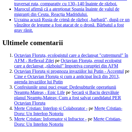
traversat ruta, comparativ cu 130–140 înainte de război.
Marocul afirmă că a atenționat Spania înainte de valul de
migranți din Ceuta. Reacția Madridului.
Ucraina acuză Rusia de crimă de război „barbară”, după ce un
vânzător de legume a fost atacat de o dronă. Bărbatul a fost
grav rănit.
Ultimele comentarii
Octavian Floruța, ecologistul care a declanșat "cutremurul" în
AFM - Reflexul Zilei
pe
Octavian Floruța, eroul ecologist
care a declanșat „războiul” împotriva corupției din AFM
Octavian Floruța și prognoza invaziilor lui Putin - Accentul
pe
Cine e Octavian Floruța și cum a anticipat încă din 2013,
agenda invaziilor lui Putin
Confesiunile unui puci eșuat: Dedesubturile operațiunii
Neamțu-Mateaș - Epic Life
pe
Secară și Baciu dezvăluie
planul Neamțu-Mateaș: Cum a fost salvat candidatul PER
Octavian Floruța
Merte Cristian: Interlop și Colaborator -
pe
Merțe Cristian-
Doru: Un Interlop Notoriu
Merțe Cristian: Informator și Infractor -
pe
Merțe Cristian-
Doru: Un Interlop Notoriu