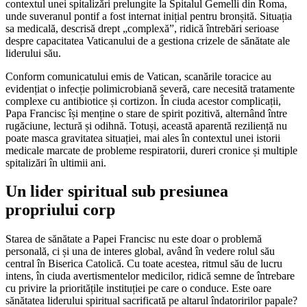
contextul unei spitalizări prelungite la Spitalul Gemelli din Roma,
unde suveranul pontif a fost internat inițial pentru bronșită. Situația
sa medicală, descrisă drept „complexă”, ridică întrebări serioase
despre capacitatea Vaticanului de a gestiona crizele de sănătate ale
liderului său.
Conform comunicatului emis de Vatican, scanările toracice au
evidențiat o infecție polimicrobiană severă, care necesită tratamente
complexe cu antibiotice și cortizon. În ciuda acestor complicații,
Papa Francisc își menține o stare de spirit pozitivă, alternând între
rugăciune, lectură și odihnă. Totuși, această aparentă reziliență nu
poate masca gravitatea situației, mai ales în contextul unei istorii
medicale marcate de probleme respiratorii, dureri cronice și multiple
spitalizări în ultimii ani.
Un lider spiritual sub presiunea
propriului corp
Starea de sănătate a Papei Francisc nu este doar o problemă
personală, ci și una de interes global, având în vedere rolul său
central în Biserica Catolică. Cu toate acestea, ritmul său de lucru
intens, în ciuda avertismentelor medicilor, ridică semne de întrebare
cu privire la prioritățile instituției pe care o conduce. Este oare
sănătatea liderului spiritual sacrificată pe altarul îndatoririlor papale?