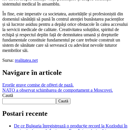
sistemului medical în ansamblu.
În fine, este imperativ ca societatea, autoritățile și profesioniștii din
domeniul sănătății să pună în centrul atenției bunăstarea pacienților
și să lucreze asiduu pentru a depăși orice obstacole în calea accesului
la servicii medicale de calitate. Creativitatea soluțiilor, spiritul de
echipă și respectul deplin față de demnitatea umană și drepturile
fundamentale constituie fundamentul pe care trebuie construit un
sistem de sănătate care să servească cu adevărat nevoile tuturor
membrilor săi.
Sursa:
realitatea.net
Navigare în articole
Erorile grave comise de ofițeri de pază.
NATO a observat schimbarea de comportament a Moscovei.
Caută
Caută
Postari recente
De ce Bulgaria înregistrează o producție record la Kozlodui în