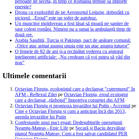
perioade de secetă, în timp ce România trebuie să importe
energie?
Drona cu explozibil de pe Aeroportul Leipzig, doborâtă cu
piciorul. „Eroul” este un șofer de autobuz.
Un muncitor moldovean a fost lăsat să moară pe șantier de
șase colegi români. Nimeni nu a sunat la ambulanță timp de
două ore.
Arabia Saudită, Turcia și Pakistan, pact de apărare comună:
„Orice atac armat asupra unuia este un atac asupra tuturor”
O femeie de 82 de ani și-a recăpătat vederea cu ajutorul
inteligenței artificiale: „Nu credeam că voi putea să văd din
nou”
Ultimele comentarii
Octavian Floruța, ecologistul care a declanșat "cutremurul" în
AFM - Reflexul Zilei
pe
Octavian Floruța, eroul ecologist
care a declanșat „războiul” împotriva corupției din AFM
Octavian Floruța și prognoza invaziilor lui Putin - Accentul
pe
Cine e Octavian Floruța și cum a anticipat încă din 2013,
agenda invaziilor lui Putin
Confesiunile unui puci eșuat: Dedesubturile operațiunii
Neamțu-Mateaș - Epic Life
pe
Secară și Baciu dezvăluie
planul Neamțu-Mateaș: Cum a fost salvat candidatul PER