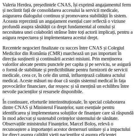
Valeria Herdea, președintele CNAS, își exprimă angajamentul ferm
și neclintit față de consolidarea accesului la servicii medicale,
asigurarea dialogului continuu și promovarea stabilității în sistem.
Aceasta reprezintă un angajament esențial care reflectă o viziune
profundă asupra sănătății ca drept fundamental al omului și
necesitatea unei colaborări strânse între toți actorii implicați, pentru a
asigura respectarea și implementarea acestui drept.
Recentele negocieri finalizate cu succes între CNAS și Colegiul
Medicilor din România (CMR) marchează un pas important în
direcția susținerii și continuării acestei misiuni. Prin menținerea
valorilor alocate pentru punctele per capita și pe serviciu, se asigură
o formă de stabilitate și predictibilitate pentru furnizorii de servicii
medicale, ceea ce, în cele din urmă, influențează calitatea actului
medical. Aceste măsuri nu doar că susțin sistemul medical în fața
provocărilor financiare, dar reușesc și să mențină un echilibru între
nevoile pacienților și resursele disponibile.
În continuare, eforturile interinstituționale, în special colaborarea
dintre CNAS și Ministerul Finanțelor, sunt esențiale pentru
identificarea și implementarea soluțiilor de finanțare care să răspundă
în mod adecvat și sustenabil cerințelor sistemului de sănătate.
Observațiile ministrului Finanțelor, Marcel Boloș, relevă o
recunoaștere a importanței acestor demersuri unitare și a impactului
lor direct asupra calității vieții pacienților și asupra eficienței