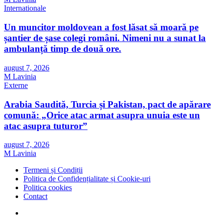
Internationale
Un muncitor moldovean a fost lăsat să moară pe
șantier de șase colegi români. Nimeni nu a sunat la
ambulanță timp de două ore.
august 7, 2026
M Lavinia
Externe
Arabia Saudită, Turcia și Pakistan, pact de apărare
comună: „Orice atac armat asupra unuia este un
atac asupra tuturor”
august 7, 2026
M Lavinia
Termeni și Condiții
Politica de Confidențialitate și Cookie-uri
Politica cookies
Contact