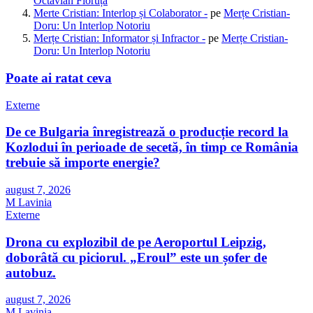
Octavian Floruța
Merte Cristian: Interlop și Colaborator -
pe
Merțe Cristian-
Doru: Un Interlop Notoriu
Merțe Cristian: Informator și Infractor -
pe
Merțe Cristian-
Doru: Un Interlop Notoriu
Poate ai ratat ceva
Externe
De ce Bulgaria înregistrează o producție record la
Kozlodui în perioade de secetă, în timp ce România
trebuie să importe energie?
august 7, 2026
M Lavinia
Externe
Drona cu explozibil de pe Aeroportul Leipzig,
doborâtă cu piciorul. „Eroul” este un șofer de
autobuz.
august 7, 2026
M Lavinia