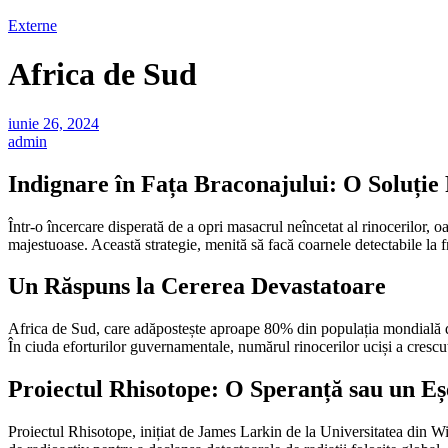
Externe
Africa de Sud
iunie 26, 2024
admin
Indignare în Fața Braconajului: O Soluție
Într-o încercare disperată de a opri masacrul neîncetat al rinocerilor, 
majestuoase. Această strategie, menită să facă coarnele detectabile la fr
Un Răspuns la Cererea Devastatoare
Africa de Sud, care adăpostește aproape 80% din populația mondială de r
În ciuda eforturilor guvernamentale, numărul rinocerilor uciși a crescu
Proiectul Rhisotope: O Speranță sau un E
Proiectul Rhisotope, inițiat de James Larkin de la Universitatea din Wi