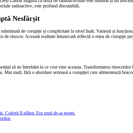
. Deși Larkin asigură că doza de radioactivitate este minimă și nu afectea
eriale radioactive, este profund discutabilă.
ptă Nesfârșit
 subminată de corupție și complicitate la nivel înalt. Vameșii și funcționa
lor de rinocer. Această realitate întunecată reflectă o rețea de corupție 
ențial să ne întrebăm la ce cost vine aceasta. Transformarea rinocerilor 
. Mai mult, fără o abordare serioasă a corupției care alimentează bracon
. Colegii îl plâng: Era unul de-ai noștri.
orilor.