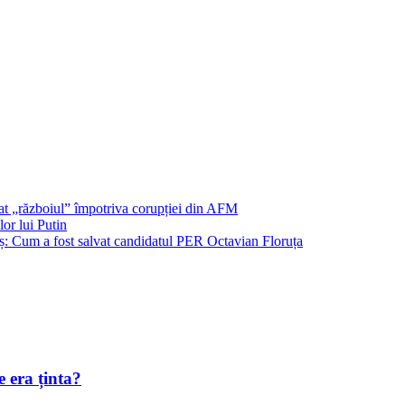
șat „războiul” împotriva corupției din AFM
or lui Putin
: Cum a fost salvat candidatul PER Octavian Floruța
 era ținta?