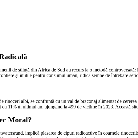
 Radicală
oamenii de știință din Africa de Sud au recurs la o metodă controversată:
ontiere și inutile pentru consumul uman, ridică semne de întrebare serioas
inoceri albi, se confruntă cu un val de braconaj alimentat de cererea asi
t cu 11% în ultimul an, ajungând la 499 de victime în 2023. Această situaț
șec Moral?
twatersrand, implică plasarea de cipuri radioactive în coarnele rinoceri