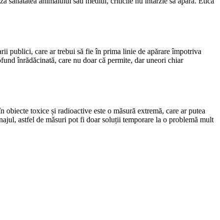
ză sănătatea animalului sau mediul, criticile nu întârzie să apară. Etica
rii publici, care ar trebui să fie în prima linie de apărare împotriva
profund înrădăcinată, care nu doar că permite, dar uneori chiar
în obiecte toxice și radioactive este o măsură extremă, care ar putea
ajul, astfel de măsuri pot fi doar soluții temporare la o problemă mult