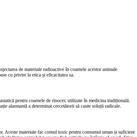
 injectarea de materiale radioactive în coarnele acestor animale
e cu privire la etica și eficacitatea sa.
atică pentru coarnele de rinocer, utilizate în medicina tradițională.
ie alarmantă a determinat cercetătorii să caute soluții radicale.
lor. Aceste materiale fac cornul toxic pentru consumul uman și suficient