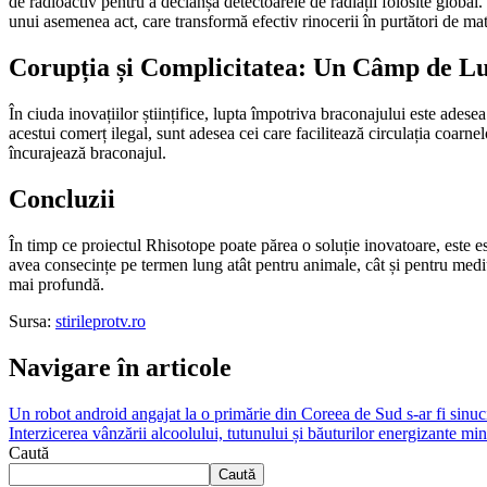
de radioactiv pentru a declanșa detectoarele de radiații folosite global
unui asemenea act, care transformă efectiv rinocerii în purtători de mat
Corupția și Complicitatea: Un Câmp de Lu
În ciuda inovațiilor științifice, lupta împotriva braconajului este adesea
acestui comerț ilegal, sunt adesea cei care facilitează circulația coarne
încurajează braconajul.
Concluzii
În timp ce proiectul Rhisotope poate părea o soluție inovatoare, este es
avea consecințe pe termen lung atât pentru animale, cât și pentru mediu
mai profundă.
Sursa:
stirileprotv.ro
Navigare în articole
Un robot android angajat la o primărie din Coreea de Sud s-ar fi sinucis
Interzicerea vânzării alcoolului, tutunului și băuturilor energizante min
Caută
Caută