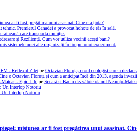
ea ar fi fost pregătirea unui asasinat. Cine era ținta?
t tehnic. Premierul Canadei a provocat hohote de râs în sală.
craineană care transporta muniţie.
dresare și Reziliență. Cum vor utiliza vecinii acești bani?
is sistemele unei alte organizații în timpul unui experiment.
AFM - Reflexul Zilei
pe
Octavian Floruța, eroul ecologist care a declan
Cine e Octavian Floruța și cum a anticipat încă din 2013, agenda invaziil
-Mateaș - Epic Life
pe
Secară și Baciu dezvăluie planul Neamțu-Mateaș
: Un Interlop Notoriu
 Un Interlop Notoriu
gel: misiunea ar fi fost pregătirea unui asasinat. Cine