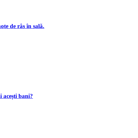
te de râs în sală.
i acești bani?