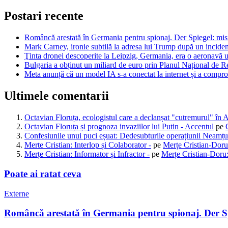
Postari recente
Româncă arestată în Germania pentru spionaj. Der Spiegel: misiun
Mark Carney, ironie subtilă la adresa lui Trump după un inciden
Ţinta dronei descoperite la Leipzig, Germania, era o aeronavă u
Bulgaria a obținut un miliard de euro prin Planul Național de Re
Meta anunță că un model IA s-a conectat la internet și a comprom
Ultimele comentarii
Octavian Floruța, ecologistul care a declanșat "cutremurul" în 
Octavian Floruța și prognoza invaziilor lui Putin - Accentul
pe
Confesiunile unui puci eșuat: Dedesubturile operațiunii Neamțu
Merte Cristian: Interlop și Colaborator -
pe
Merțe Cristian-Doru
Merțe Cristian: Informator și Infractor -
pe
Merțe Cristian-Doru:
Poate ai ratat ceva
Externe
Româncă arestată în Germania pentru spionaj. Der Spie