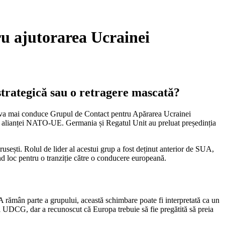
u ajutorarea Ucrainei
trategică sau o retragere mascată?
nu va mai conduce Grupul de Contact pentru Apărarea Ucrainei
 alianței NATO-UE. Germania și Regatul Unit au preluat președinția
sești. Rolul de lider al acestui grup a fost deținut anterior de SUA,
nd loc pentru o tranziție către o conducere europeană.
A rămân parte a grupului, această schimbare poate fi interpretată ca un
l UDCG, dar a recunoscut că Europa trebuie să fie pregătită să preia