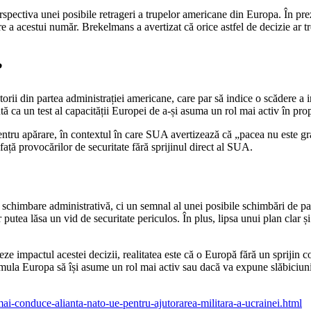
perspectiva unei posibile retrageri a trupelor americane din Europa. În 
 a acestui număr. Brekelmans a avertizat că orice astfel de decizie ar tre
?
orii din partea administrației americane, care par să indice o scădere a 
ca un test al capacității Europei de a-și asuma un rol mai activ în prop
le pentru apărare, în contextul în care SUA avertizează că „pacea nu este g
față provocărilor de securitate fără sprijinul direct al SUA.
imbare administrativă, ci un semnal al unei posibile schimbări de parad
 putea lăsa un vid de securitate periculos. În plus, lipsa unui plan clar
e impactul acestei decizii, realitatea este că o Europă fără un sprijin c
ula Europa să își asume un rol mai activ sau dacă va expune slăbiciuni
r-mai-conduce-alianta-nato-ue-pentru-ajutorarea-militara-a-ucrainei.html