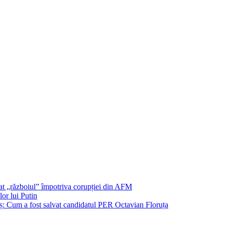
șat „războiul” împotriva corupției din AFM
or lui Putin
: Cum a fost salvat candidatul PER Octavian Floruța