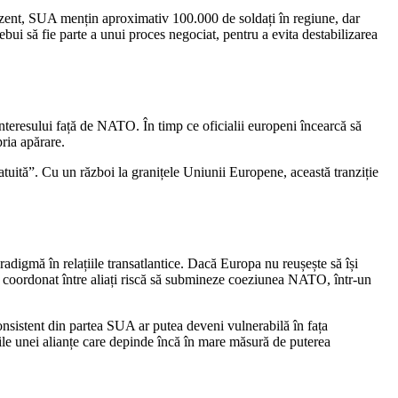
prezent, SUA mențin aproximativ 100.000 de soldați în regiune, dar
bui să fie parte a unui proces negociat, pentru a evita destabilizarea
interesului față de NATO. În timp ce oficialii europeni încearcă să
ria apărare.
ratuită”. Cu un război la granițele Uniunii Europene, această tranziție
igmă în relațiile transatlantice. Dacă Europa nu reușește să își
 și coordonat între aliați riscă să submineze coeziunea NATO, într-un
onsistent din partea SUA ar putea deveni vulnerabilă în fața
le unei alianțe care depinde încă în mare măsură de puterea