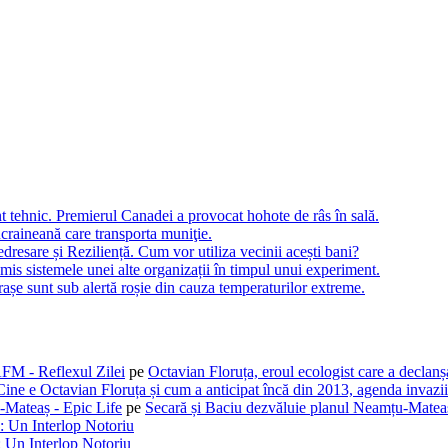
t tehnic. Premierul Canadei a provocat hohote de râs în sală.
craineană care transporta muniţie.
dresare și Reziliență. Cum vor utiliza vecinii acești bani?
is sistemele unei alte organizații în timpul unui experiment.
rașe sunt sub alertă roșie din cauza temperaturilor extreme.
AFM - Reflexul Zilei
pe
Octavian Floruța, eroul ecologist care a declan
Cine e Octavian Floruța și cum a anticipat încă din 2013, agenda invaziil
-Mateaș - Epic Life
pe
Secară și Baciu dezvăluie planul Neamțu-Mateaș
: Un Interlop Notoriu
 Un Interlop Notoriu