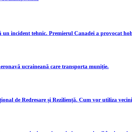
 un incident tehnic. Premierul Canadei a provocat hoho
 aeronavă ucraineană care transporta muniţie.
onal de Redresare și Reziliență. Cum vor utiliza vecini