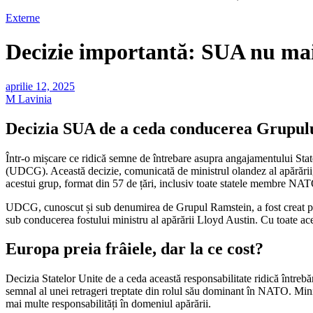
Externe
Decizie importantă: SUA nu ma
aprilie 12, 2025
M Lavinia
Decizia SUA de a ceda conducerea Grupulu
Într-o mișcare ce ridică semne de întrebare asupra angajamentului St
(UDCG). Această decizie, comunicată de ministrul olandez al apărări
acestui grup, format din 57 de țări, inclusiv toate statele membre NATO
UDCG, cunoscut și sub denumirea de Grupul Ramstein, a fost creat pentr
sub conducerea fostului ministru al apărării Lloyd Austin. Cu toate ace
Europa preia frâiele, dar la ce cost?
Decizia Statelor Unite de a ceda această responsabilitate ridică între
semnal al unei retrageri treptate din rolul său dominant în NATO. Mini
mai multe responsabilități în domeniul apărării.