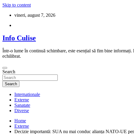
Skip to content
vineri, august 7, 2026
Info Culise
Într-o lume în continuă schimbare, este esențial să fim bine informați.
echilibrat.
Search
Search
Internationale
Externe
Sanatate
Diverse
Home
Externe
Decizie importantă: SUA nu mai conduc alianța NATO-UE pent