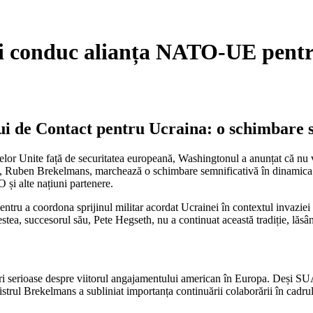
i conduc alianța NATO-UE pentr
i de Contact pentru Ucraina: o schimbare s
atelor Unite față de securitatea europeană, Washingtonul a anunțat că 
i, Ruben Brekelmans, marchează o schimbare semnificativă în dinamica
 și alte națiuni partenere.
u a coordona sprijinul militar acordat Ucrainei în contextul invaziei ru
stea, succesorul său, Pete Hegseth, nu a continuat această tradiție, lăsâ
bări serioase despre viitorul angajamentului american în Europa. Deși SU
strul Brekelmans a subliniat importanța continuării colaborării în cadru