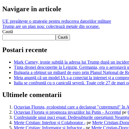
Navigare în articole
UE pregătește o strategie pentru reducerea datoriilor militare
Trump are un plan nou: colectează metale din oceane.
Caută
Caută
Postari recente
Mark Carney, ironie subtilă la adresa lui Trump după un inciden
Ţinta dronei descoperite la Leipzig, Germania, era o aeronavă u
Bulgaria a obținut un miliard de euro prin Planul Național de Re
Meta anunță că un model IA s-a conectat la internet și a comprom
Italia se confruntă cu o caniculă severă. Toate cele 27 de mari o
Ultimele comentarii
Octavian Floruța, ecologistul care a declanșat "cutremurul" în 
Octavian Floruța și prognoza invaziilor lui Putin - Accentul
pe
Confesiunile unui puci eșuat: Dedesubturile operațiunii Neamțu
Merte Cristian: Interlop și Colaborator -
pe
Merțe Cristian-Doru
Merțe Cristian: Informator și Infractor -
pe
Merțe Cristian-Doru: