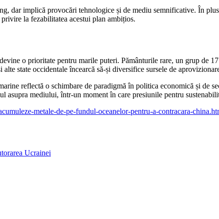
g, dar implică provocări tehnologice și de mediu semnificative. În plus, 
 privire la fezabilitatea acestui plan ambițios.
 devine o prioritate pentru marile puteri. Pământurile rare, un grup de 17
i alte state occidentale încearcă să-și diversifice sursele de aprovizi
marine reflectă o schimbare de paradigmă în politica economică și de s
ul asupra mediului, într-un moment în care presiunile pentru sustenabili
sa-acumuleze-metale-de-pe-fundul-oceanelor-pentru-a-contracara-china.ht
torarea Ucrainei