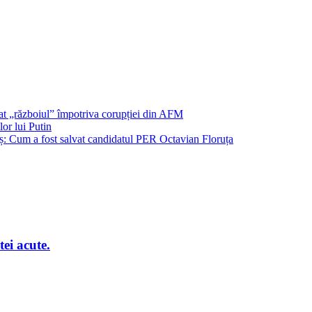
șat „războiul” împotriva corupției din AFM
or lui Putin
: Cum a fost salvat candidatul PER Octavian Floruța
ei acute.