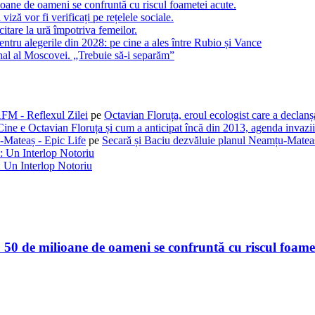
oane de oameni se confruntă cu riscul foametei acute.
 viză vor fi verificați pe rețelele sociale.
citare la ură împotriva femeilor.
tru alegerile din 2028: pe cine a ales între Rubio și Vance
ional al Moscovei. „Trebuie să-i separăm”
AFM - Reflexul Zilei
pe
Octavian Floruța, eroul ecologist care a declan
Cine e Octavian Floruța și cum a anticipat încă din 2013, agenda invaziil
-Mateaș - Epic Life
pe
Secară și Baciu dezvăluie planul Neamțu-Mateaș
: Un Interlop Notoriu
 Un Interlop Notoriu
50 de milioane de oameni se confruntă cu riscul foamet