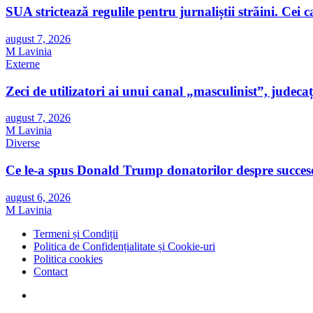
SUA strictează regulile pentru jurnaliștii străini. Cei car
august 7, 2026
M Lavinia
Externe
Zeci de utilizatori ai unui canal „masculinist”, judecaț
august 7, 2026
M Lavinia
Diverse
Ce le-a spus Donald Trump donatorilor despre succesor
august 6, 2026
M Lavinia
Termeni și Condiții
Politica de Confidențialitate și Cookie-uri
Politica cookies
Contact