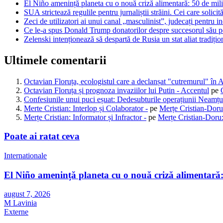
El Niño amenință planeta cu o nouă criză alimentară: 50 de mili
SUA strictează regulile pentru jurnaliștii străini. Cei care solicită
Zeci de utilizatori ai unui canal „masculinist”, judecați pentru in
Ce le-a spus Donald Trump donatorilor despre succesorul său pen
Zelenski intenționează să despartă de Rusia un stat aliat tradiț
Ultimele comentarii
Octavian Floruța, ecologistul care a declanșat "cutremurul" în 
Octavian Floruța și prognoza invaziilor lui Putin - Accentul
pe
Confesiunile unui puci eșuat: Dedesubturile operațiunii Neamțu
Merte Cristian: Interlop și Colaborator -
pe
Merțe Cristian-Doru
Merțe Cristian: Informator și Infractor -
pe
Merțe Cristian-Doru:
Poate ai ratat ceva
Internationale
El Niño amenință planeta cu o nouă criză alimentară: 
august 7, 2026
M Lavinia
Externe