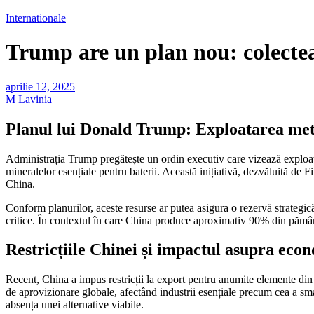
Internationale
Trump are un plan nou: colectea
aprilie 12, 2025
M Lavinia
Planul lui Donald Trump: Exploatarea met
Administrația Trump pregătește un ordin executiv care vizează exploata
mineralelor esențiale pentru baterii. Această inițiativă, dezvăluită de
China.
Conform planurilor, aceste resurse ar putea asigura o rezervă strategică
critice. În contextul în care China produce aproximativ 90% din pământur
Restricțiile Chinei și impactul asupra econ
Recent, China a impus restricții la export pentru anumite elemente din 
de aprovizionare globale, afectând industrii esențiale precum cea a smar
absența unei alternative viabile.