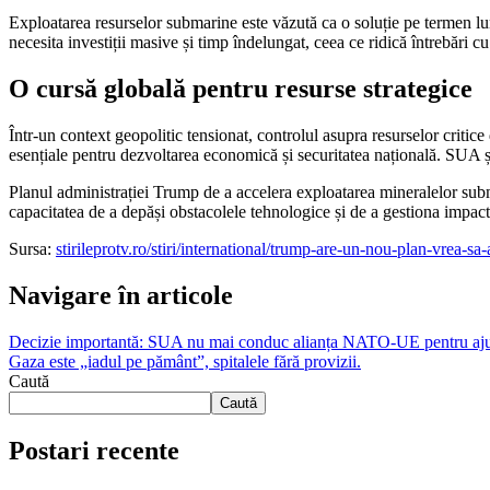
Exploatarea resurselor submarine este văzută ca o soluție pe termen lun
necesita investiții masive și timp îndelungat, ceea ce ridică întrebări cu
O cursă globală pentru resurse strategice
Într-un context geopolitic tensionat, controlul asupra resurselor critice
esențiale pentru dezvoltarea economică și securitatea națională. SUA ș
Planul administrației Trump de a accelera exploatarea mineralelor sub
capacitatea de a depăși obstacolele tehnologice și de a gestiona impact
Sursa:
stirileprotv.ro/stiri/international/trump-are-un-nou-plan-vrea-
Navigare în articole
Decizie importantă: SUA nu mai conduc alianța NATO-UE pentru aju
Gaza este „iadul pe pământ”, spitalele fără provizii.
Caută
Caută
Postari recente