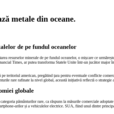
ză metale din oceane.
alelor de pe fundul oceanelor
rea resurselor minerale de pe fundul oceanelor, o mișcare ce urmărește 
 Financial Times, ar putea transforma Statele Unite într-un jucător major
 pe teritoriul american, pregătind țara pentru eventuale conflicte comerc
ile rare rafinate la nivel global, această inițiativă reflectă o strategi
omiei globale
categoria pământurilor rare, ca răspuns la măsurile comerciale adoptate 
tphone-urilor și a vehiculelor electrice. SUA, fiind unul dintre principa