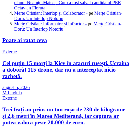
planul Neamțu-Mateaș: Cum a fost salvat candidatul PER
Octavian Floruța
Merte Cristian: Interlop și Colaborator -
pe
Merțe Cristian-
Doru: Un Interlop Notoriu
Merțe Cristian: Informator și Infractor -
pe
Merțe Cristian-
Doru: Un Interlop Notoriu
Poate ai ratat ceva
Externe
Cel puțin 15 morți la Kiev în atacuri rusești. Ucraina
a doborât 115 drone, dar nu a interceptat nicio
rachetă.
august 5, 2026
M Lavinia
Externe
Trei frați au prins un ton roșu de 230 de kilograme
și 2,6 metri în Marea Mediterană, iar captura ar
putea valora peste 20.000 de euro.