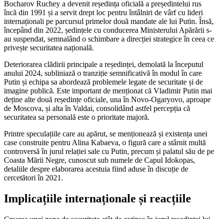
Bocharov Ruchey a devenit reședința oficială a președintelui rus
încă din 1991 și a servit drept loc pentru întâlniri de vârf cu lideri
internaționali pe parcursul primelor două mandate ale lui Putin. Însă,
începând din 2022, ședințele cu conducerea Ministerului Apărării s-
au suspendat, semnalând o schimbare a direcției strategice în ceea ce
privește securitatea națională.
Deteriorarea clădirii principale a reședinței, demolată la începutul
anului 2024, subliniază o tranziție semnificativă în modul în care
Putin și echipa sa abordează problemele legate de securitate și de
imagine publică. Este important de menționat că Vladimir Putin mai
deține alte două reședințe oficiale, una în Novo-Ogaryovo, aproape
de Moscova, și alta în Valdai, consolidând astfel percepția că
securitatea sa personală este o prioritate majoră.
Printre speculațiile care au apărut, se menționează și existența unei
case construite pentru Alina Kabaeva, o figură care a stârnit multă
controversă în jurul relației sale cu Putin, precum și palatul său de pe
Coasta Mării Negre, cunoscut sub numele de Capul Idokopas,
detaliile despre elaborarea acestuia fiind aduse în discuție de
cercetători în 2021.
Implicațiile internaționale și reacțiile