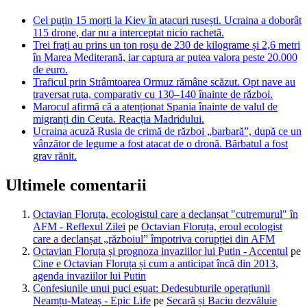
Cel puțin 15 morți la Kiev în atacuri rusești. Ucraina a doborât
115 drone, dar nu a interceptat nicio rachetă.
Trei frați au prins un ton roșu de 230 de kilograme și 2,6 metri
în Marea Mediterană, iar captura ar putea valora peste 20.000
de euro.
Traficul prin Strâmtoarea Ormuz rămâne scăzut. Opt nave au
traversat ruta, comparativ cu 130–140 înainte de război.
Marocul afirmă că a atenționat Spania înainte de valul de
migranți din Ceuta. Reacția Madridului.
Ucraina acuză Rusia de crimă de război „barbară”, după ce un
vânzător de legume a fost atacat de o dronă. Bărbatul a fost
grav rănit.
Ultimele comentarii
Octavian Floruța, ecologistul care a declanșat "cutremurul" în
AFM - Reflexul Zilei
pe
Octavian Floruța, eroul ecologist
care a declanșat „războiul” împotriva corupției din AFM
Octavian Floruța și prognoza invaziilor lui Putin - Accentul
pe
Cine e Octavian Floruța și cum a anticipat încă din 2013,
agenda invaziilor lui Putin
Confesiunile unui puci eșuat: Dedesubturile operațiunii
Neamțu-Mateaș - Epic Life
pe
Secară și Baciu dezvăluie