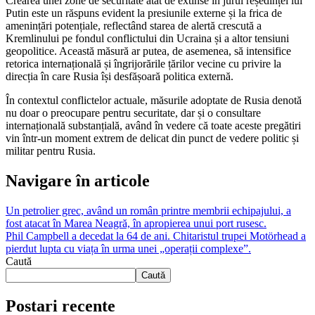
Crearea unei zone de securitate atât de extinse în jurul reședinței lui
Putin este un răspuns evident la presiunile externe și la frica de
amenințări potențiale, reflectând starea de alertă crescută a
Kremlinului pe fondul conflictului din Ucraina și a altor tensiuni
geopolitice. Această măsură ar putea, de asemenea, să intensifice
retorica internațională și îngrijorările țărilor vecine cu privire la
direcția în care Rusia își desfășoară politica externă.
În contextul conflictelor actuale, măsurile adoptate de Rusia denotă
nu doar o preocupare pentru securitate, dar și o consultare
internațională substanțială, având în vedere că toate aceste pregătiri
vin într-un moment extrem de delicat din punct de vedere politic și
militar pentru Rusia.
Navigare în articole
Un petrolier grec, având un român printre membrii echipajului, a
fost atacat în Marea Neagră, în apropierea unui port rusesc.
Phil Campbell a decedat la 64 de ani. Chitaristul trupei Motörhead a
pierdut lupta cu viața în urma unei „operații complexe”.
Caută
Caută
Postari recente