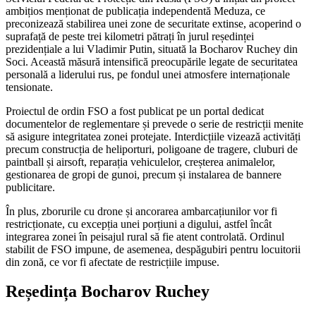
ambițios menționat de publicația independentă Meduza, ce
preconizează stabilirea unei zone de securitate extinse, acoperind o
suprafață de peste trei kilometri pătrați în jurul reședinței
prezidențiale a lui Vladimir Putin, situată la Bocharov Ruchey din
Soci. Această măsură intensifică preocupările legate de securitatea
personală a liderului rus, pe fondul unei atmosfere internaționale
tensionate.
Proiectul de ordin FSO a fost publicat pe un portal dedicat
documentelor de reglementare și prevede o serie de restricții menite
să asigure integritatea zonei protejate. Interdicțiile vizează activități
precum construcția de heliporturi, poligoane de tragere, cluburi de
paintball și airsoft, reparația vehiculelor, creșterea animalelor,
gestionarea de gropi de gunoi, precum și instalarea de bannere
publicitare.
În plus, zborurile cu drone și ancorarea ambarcațiunilor vor fi
restricționate, cu excepția unei porțiuni a digului, astfel încât
integrarea zonei în peisajul rural să fie atent controlată. Ordinul
stabilit de FSO impune, de asemenea, despăgubiri pentru locuitorii
din zonă, ce vor fi afectate de restricțiile impuse.
Reședința Bocharov Ruchey