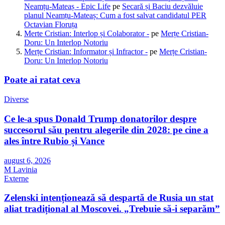
Neamțu-Mateaș - Epic Life
pe
Secară și Baciu dezvăluie
planul Neamțu-Mateaș: Cum a fost salvat candidatul PER
Octavian Floruța
Merte Cristian: Interlop și Colaborator -
pe
Merțe Cristian-
Doru: Un Interlop Notoriu
Merțe Cristian: Informator și Infractor -
pe
Merțe Cristian-
Doru: Un Interlop Notoriu
Poate ai ratat ceva
Diverse
Ce le-a spus Donald Trump donatorilor despre
succesorul său pentru alegerile din 2028: pe cine a
ales între Rubio și Vance
august 6, 2026
M Lavinia
Externe
Zelenski intenționează să despartă de Rusia un stat
aliat tradițional al Moscovei. „Trebuie să-i separăm”