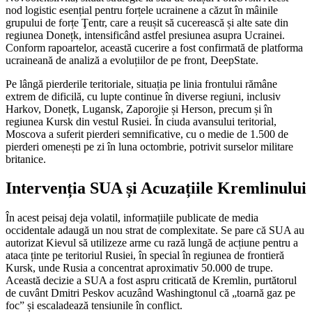
nod logistic esențial pentru forțele ucrainene a căzut în mâinile
grupului de forțe Ţentr, care a reușit să cucerească și alte sate din
regiunea Donețk, intensificând astfel presiunea asupra Ucrainei.
Conform rapoartelor, această cucerire a fost confirmată de platforma
ucraineană de analiză a evoluțiilor de pe front, DeepState.
Pe lângă pierderile teritoriale, situația pe linia frontului rămâne
extrem de dificilă, cu lupte continue în diverse regiuni, inclusiv
Harkov, Donețk, Lugansk, Zaporojie și Herson, precum și în
regiunea Kursk din vestul Rusiei. În ciuda avansului teritorial,
Moscova a suferit pierderi semnificative, cu o medie de 1.500 de
pierderi omenești pe zi în luna octombrie, potrivit surselor militare
britanice.
Intervenția SUA și Acuzațiile Kremlinului
În acest peisaj deja volatil, informațiile publicate de media
occidentale adaugă un nou strat de complexitate. Se pare că SUA au
autorizat Kievul să utilizeze arme cu rază lungă de acțiune pentru a
ataca ținte pe teritoriul Rusiei, în special în regiunea de frontieră
Kursk, unde Rusia a concentrat aproximativ 50.000 de trupe.
Această decizie a SUA a fost aspru criticată de Kremlin, purtătorul
de cuvânt Dmitri Peskov acuzând Washingtonul că „toarnă gaz pe
foc” și escaladează tensiunile în conflict.