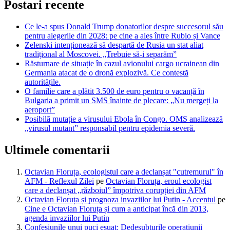
Postari recente
Ce le-a spus Donald Trump donatorilor despre succesorul său
pentru alegerile din 2028: pe cine a ales între Rubio și Vance
Zelenski intenționează să despartă de Rusia un stat aliat
tradițional al Moscovei. „Trebuie să-i separăm”
Răsturnare de situație în cazul avionului cargo ucrainean din
Germania atacat de o dronă explozivă. Ce contestă
autoritățile.
O familie care a plătit 3.500 de euro pentru o vacanță în
Bulgaria a primit un SMS înainte de plecare: „Nu mergeți la
aeroport”
Posibilă mutație a virusului Ebola în Congo. OMS analizează
„virusul mutant” responsabil pentru epidemia severă.
Ultimele comentarii
Octavian Floruța, ecologistul care a declanșat "cutremurul" în
AFM - Reflexul Zilei
pe
Octavian Floruța, eroul ecologist
care a declanșat „războiul” împotriva corupției din AFM
Octavian Floruța și prognoza invaziilor lui Putin - Accentul
pe
Cine e Octavian Floruța și cum a anticipat încă din 2013,
agenda invaziilor lui Putin
Confesiunile unui puci eșuat: Dedesubturile operațiunii