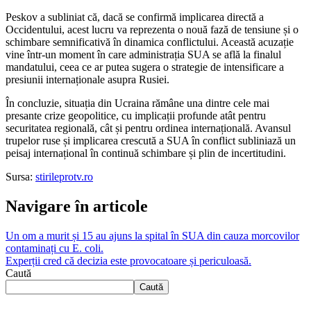
Peskov a subliniat că, dacă se confirmă implicarea directă a
Occidentului, acest lucru va reprezenta o nouă fază de tensiune și o
schimbare semnificativă în dinamica conflictului. Această acuzație
vine într-un moment în care administrația SUA se află la finalul
mandatului, ceea ce ar putea sugera o strategie de intensificare a
presiunii internaționale asupra Rusiei.
În concluzie, situația din Ucraina rămâne una dintre cele mai
presante crize geopolitice, cu implicații profunde atât pentru
securitatea regională, cât și pentru ordinea internațională. Avansul
trupelor ruse și implicarea crescută a SUA în conflict subliniază un
peisaj internațional în continuă schimbare și plin de incertitudini.
Sursa:
stirileprotv.ro
Navigare în articole
Un om a murit și 15 au ajuns la spital în SUA din cauza morcovilor
contaminați cu E. coli.
Experții cred că decizia este provocatoare și periculoasă.
Caută
Caută