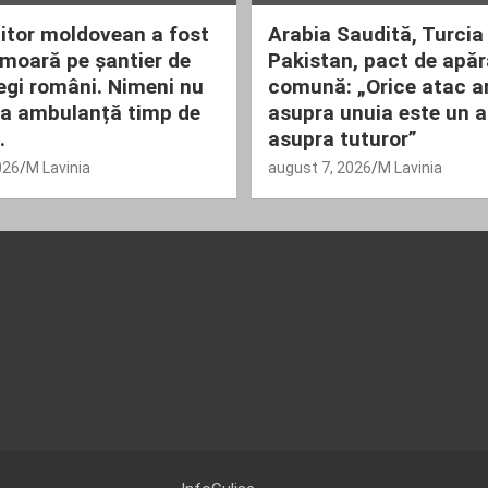
tor moldovean a fost
Arabia Saudită, Turcia 
 moară pe șantier de
Pakistan, pact de apăr
egi români. Nimeni nu
comună: „Orice atac 
la ambulanță timp de
asupra unuia este un 
.
asupra tuturor”
026
M Lavinia
august 7, 2026
M Lavinia