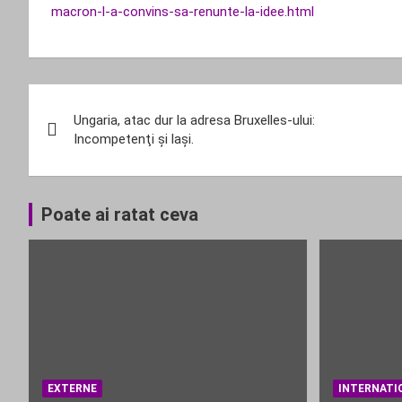
macron-l-a-convins-sa-renunte-la-idee.html
Navigare
Ungaria, atac dur la adresa Bruxelles-ului:
în
Incompetenţi şi laşi.
articole
Poate ai ratat ceva
EXTERNE
INTERNATI