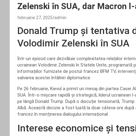
Zelenski în SUA, dar Macron l-
februarie 27, 2025
admin
Donald Trump și tentativa de
Volodimir Zelenski în SUA
Într-un episod care dezvăluie complexitatea relațiilor internaț
ucrainean Volodimir Zelenski în Statele Unite, programată pen
informațiilor furnizate de postul francez BFM TV, interven
salvarea acestei întâlniri diplomatice.
Pe 26 februarie, Kievul a primit un mesaj din partea Casei Al
SUA. Într-o mișcare rapidă și strategică, liderul ucrainean l
pe lângă Donald Trump. După o discuție tensionată, Trump a 
Albă. Această decizie a fost luată la doar câteva ore după apel
francez în menținerea dialogului internațional.
Interese economice și tens