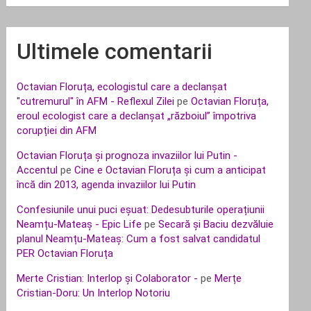
Ultimele comentarii
Octavian Floruța, ecologistul care a declanșat
"cutremurul" în AFM - Reflexul Zilei
pe
Octavian Floruța,
eroul ecologist care a declanșat „războiul” împotriva
corupției din AFM
Octavian Floruța și prognoza invaziilor lui Putin -
Accentul
pe
Cine e Octavian Floruța și cum a anticipat
încă din 2013, agenda invaziilor lui Putin
Confesiunile unui puci eșuat: Dedesubturile operațiunii
Neamțu-Mateaș - Epic Life
pe
Secară și Baciu dezvăluie
planul Neamțu-Mateaș: Cum a fost salvat candidatul
PER Octavian Floruța
Merte Cristian: Interlop și Colaborator -
pe
Merțe
Cristian-Doru: Un Interlop Notoriu