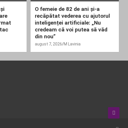
și
O femeie de 82 de ani și-a
are
recăpătat vederea cu ajutorul
armat
inteligenței artificiale: „Nu
atac
credeam că voi putea să văd
din nou”
august 7, 2026
M Lavinia