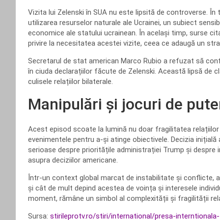
Vizita lui Zelenski în SUA nu este lipsită de controverse. Î
utilizarea resurselor naturale ale Ucrainei, un subiect sensib
economice ale statului ucrainean. În același timp, surse ci
privire la necesitatea acestei vizite, ceea ce adaugă un str
Secretarul de stat american Marco Rubio a refuzat să conf
în ciuda declarațiilor făcute de Zelenski. Această lipsă de cl
culisele relațiilor bilaterale.
Manipulări și jocuri de pute
Acest episod scoate la lumină nu doar fragilitatea relațiilor i
evenimentele pentru a-și atinge obiectivele. Decizia inițială
serioase despre prioritățile administrației Trump și despre i
asupra deciziilor americane.
Într-un context global marcat de instabilitate și conflicte, 
și cât de mult depind acestea de voința și interesele individual
moment, rămâne un simbol al complexității și fragilității re
Sursa:
stirileprotv.ro/stiri/international/presa-interntional