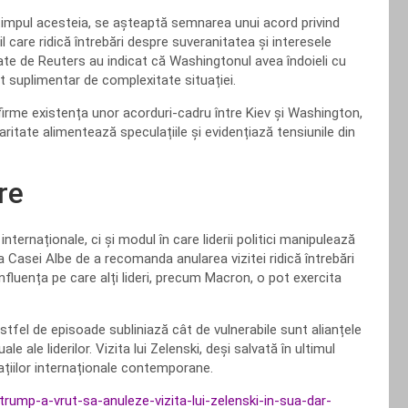
n timpul acesteia, se așteaptă semnarea unui acord privind
il care ridică întrebări despre suveranitatea și interesele
tate de Reuters au indicat că Washingtonul avea îndoieli cu
at suplimentar de complexitate situației.
irme existența unor acorduri-cadru între Kiev și Washington,
aritate alimentează speculațiile și evidențiază tensiunile din
re
nternaționale, ci și modul în care liderii politici manipulează
 a Casei Albe de a recomanda anularea vizitei ridică întrebări
nfluența pe care alți lideri, precum Macron, o pot exercita
astfel de episoade subliniază cât de vulnerabile sunt alianțele
e ale liderilor. Vizita lui Zelenski, deși salvată în ultimul
lațiilor internaționale contemporane.
a-trump-a-vrut-sa-anuleze-vizita-lui-zelenski-in-sua-dar-