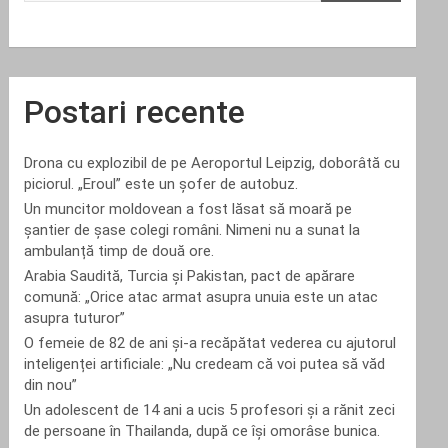
Postari recente
Drona cu explozibil de pe Aeroportul Leipzig, doborâtă cu
piciorul. „Eroul” este un șofer de autobuz.
Un muncitor moldovean a fost lăsat să moară pe
șantier de șase colegi români. Nimeni nu a sunat la
ambulanță timp de două ore.
Arabia Saudită, Turcia și Pakistan, pact de apărare
comună: „Orice atac armat asupra unuia este un atac
asupra tuturor”
O femeie de 82 de ani și-a recăpătat vederea cu ajutorul
inteligenței artificiale: „Nu credeam că voi putea să văd
din nou”
Un adolescent de 14 ani a ucis 5 profesori și a rănit zeci
de persoane în Thailanda, după ce își omorâse bunica.