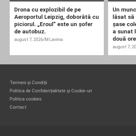
Drona cu explozibil de pe
Un munci
Aeroportul Leipzig, doborâtă cu
lăsat să
piciorul. „Eroul” este un șofer
șase col
de autobuz.
a sunat 
două ore
august 7, 2026
M Lavinia
august 7, 2
Termeni și Condiții
Politica de Confidențialitate și Cookie-uri
Politica cookies
Contact