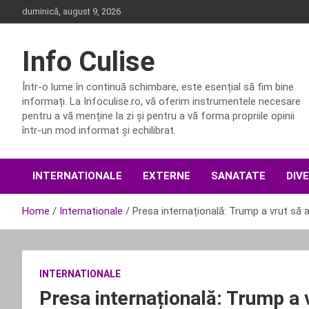
Skip
duminică, august 9, 2026
to
content
Info Culise
Într-o lume în continuă schimbare, este esențial să fim bine
informați. La Infoculise.ro, vă oferim instrumentele necesare
pentru a vă menține la zi și pentru a vă forma propriile opinii
într-un mod informat și echilibrat.
INTERNATIONALE
EXTERNE
SANATATE
DIV
Home
Internationale
Presa internațională: Trump a vrut să a
INTERNATIONALE
Presa internațională: Trump a v