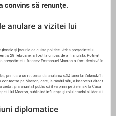
a convins să renunțe.
 anulare a vizitei lui
ionale și jocurile de culise politice, vizita președintelui
tru 28 februarie, a fost la un pas de a fi anulată. Potrivit
ția președintelui francez Emmanuel Macron a fost decisivă în
be, prin care se recomanda anularea călătoriei lui Zelenski în
-a contactat pe Macron, care, la rândul său, a intervenit direct
cedat și a anunțat public că îl va primi pe Zelenski la Casa
ul lui Macron, subliniind influența și rolul crucial al liderului
iuni diplomatice