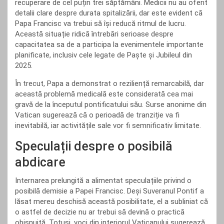
recuperare de cel puțin trei săptămâni. Medicii nu au oferit
detalii clare despre durata spitalizării, dar este evident că
Papa Francisc va trebui să își reducă ritmul de lucru.
Această situație ridică întrebări serioase despre
capacitatea sa de a participa la evenimentele importante
planificate, inclusiv cele legate de Paște și Jubileul din
2025.
În trecut, Papa a demonstrat o reziliență remarcabilă, dar
această problemă medicală este considerată cea mai
gravă de la începutul pontificatului său. Surse anonime din
Vatican sugerează că o perioadă de tranziție va fi
inevitabilă, iar activitățile sale vor fi semnificativ limitate.
Speculații despre o posibilă
abdicare
Internarea prelungită a alimentat speculațiile privind o
posibilă demisie a Papei Francisc. Deși Suveranul Pontif a
lăsat mereu deschisă această posibilitate, el a subliniat că
o astfel de decizie nu ar trebui să devină o practică
obișnuită. Totuși, voci din interiorul Vaticanului sugerează