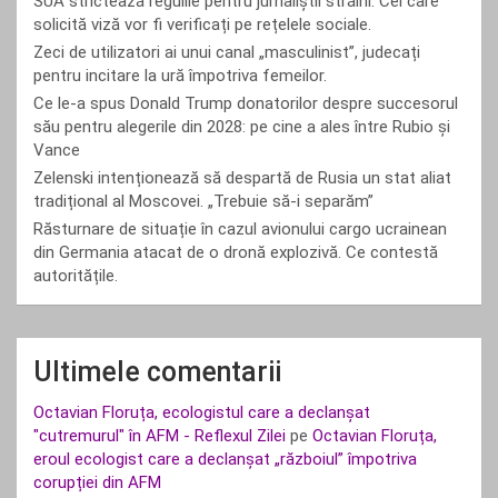
SUA strictează regulile pentru jurnaliștii străini. Cei care
solicită viză vor fi verificați pe rețelele sociale.
Zeci de utilizatori ai unui canal „masculinist”, judecați
pentru incitare la ură împotriva femeilor.
Ce le-a spus Donald Trump donatorilor despre succesorul
său pentru alegerile din 2028: pe cine a ales între Rubio și
Vance
Zelenski intenționează să despartă de Rusia un stat aliat
tradițional al Moscovei. „Trebuie să-i separăm”
Răsturnare de situație în cazul avionului cargo ucrainean
din Germania atacat de o dronă explozivă. Ce contestă
autoritățile.
Ultimele comentarii
Octavian Floruța, ecologistul care a declanșat
"cutremurul" în AFM - Reflexul Zilei
pe
Octavian Floruța,
eroul ecologist care a declanșat „războiul” împotriva
corupției din AFM