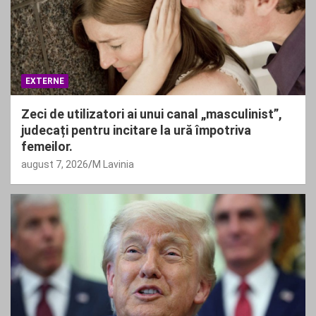
EXTERNE
Zeci de utilizatori ai unui canal „masculinist”,
judecați pentru incitare la ură împotriva
femeilor.
august 7, 2026
M Lavinia