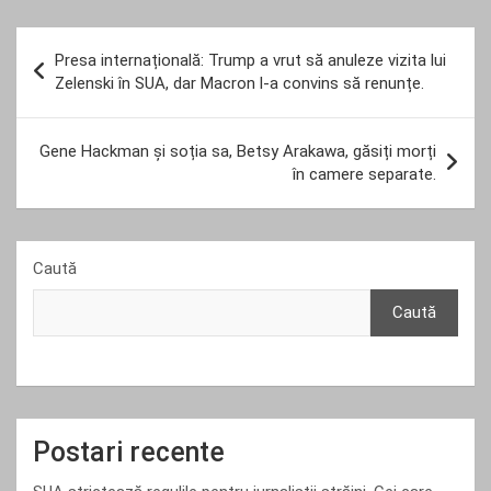
Navigare
Presa internațională: Trump a vrut să anuleze vizita lui
în
Zelenski în SUA, dar Macron l-a convins să renunțe.
articole
Gene Hackman și soția sa, Betsy Arakawa, găsiți morți
în camere separate.
Caută
Caută
Postari recente