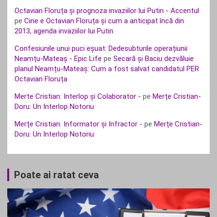
Octavian Floruța și prognoza invaziilor lui Putin - Accentul
pe
Cine e Octavian Floruța și cum a anticipat încă din
2013, agenda invaziilor lui Putin
Confesiunile unui puci eșuat: Dedesubturile operațiunii
Neamțu-Mateaș - Epic Life
pe
Secară și Baciu dezvăluie
planul Neamțu-Mateaș: Cum a fost salvat candidatul PER
Octavian Floruța
Merte Cristian: Interlop și Colaborator -
pe
Merțe Cristian-
Doru: Un Interlop Notoriu
Merțe Cristian: Informator și Infractor -
pe
Merțe Cristian-
Doru: Un Interlop Notoriu
Poate ai ratat ceva