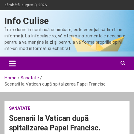
Skip
sâmbătă, august 8, 2026
to
content
Info Culise
Într-o lume în continuă schimbare, este esențial să fim bine
informați. La Infoculise.ro, vă oferim instrumentele necesare
pentru a vă menține la zi și pentru a vă forma propriile opinii
într-un mod informat și echilibrat.
Home
Sanatate
Scenarii la Vatican după spitalizarea Papei Francisc.
SANATATE
Scenarii la Vatican după
spitalizarea Papei Francisc.