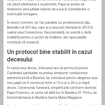
că, dacă sănătatea îi va permite, Papa ar putea să
finalizeze anul jubiliar înainte de a lua în considerare o
eventuală retragere.
În acest context, se fac paralele cu predecesorul său,
Benedict al XVI-lea, care și-a anunțat demisia în 2013 în
cadrul unui Consistoriu. Deocamdată, nu există o dată
stabilită pentru o astfel de întâlnire, dar speculațiile
continuă să crească.
Un protocol bine stabilit în cazul
decesului
În cazul unui deces, Vaticanul are un protocol precis.
Cardinalul șambelan va prelua temporar conducerea
administrativă a Bisericii, iar conclavul pentru alegerea unui
nou papă va fi convocat între a 15-a și a 20-a zi după
deces. Ceremonia funerară, simplificată conform dorinței
Papei Francisc, ar urma să aibă loc în Bazilica Sf. Petru, iar
înmormântarea în Bazilica Santa Maria Maggiore.