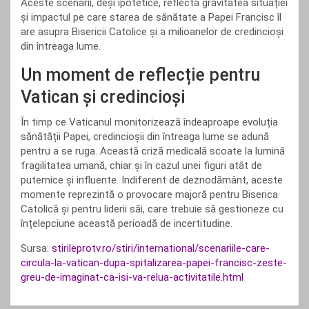
Aceste scenarii, deși ipotetice, reflectă gravitatea situației
și impactul pe care starea de sănătate a Papei Francisc îl
are asupra Bisericii Catolice și a milioanelor de credincioși
din întreaga lume.
Un moment de reflecție pentru
Vatican și credincioși
În timp ce Vaticanul monitorizează îndeaproape evoluția
sănătății Papei, credincioșii din întreaga lume se adună
pentru a se ruga. Această criză medicală scoate la lumină
fragilitatea umană, chiar și în cazul unei figuri atât de
puternice și influente. Indiferent de deznodământ, aceste
momente reprezintă o provocare majoră pentru Biserica
Catolică și pentru liderii săi, care trebuie să gestioneze cu
înțelepciune această perioadă de incertitudine.
Sursa:
stirileprotv.ro/stiri/international/scenariile-care-
circula-la-vatican-dupa-spitalizarea-papei-francisc-zeste-
greu-de-imaginat-ca-isi-va-relua-activitatile.html